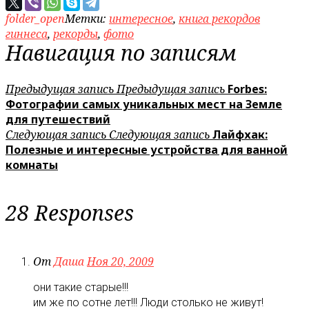
folder_open
Метки:
интересное
,
книга рекордов
гиннеса
,
рекорды
,
фото
Навигация по записям
Предыдущая запись
Предыдущая запись
Forbes:
Фотографии самых уникальных мест на Земле
для путешествий
Следующая запись
Следующая запись
Лайфхак:
Полезные и интересные устройства для ванной
комнаты
28 Responses
От
Даша
Ноя 20, 2009
они такие старые!!!
им же по сотне лет!!! Люди столько не живут!