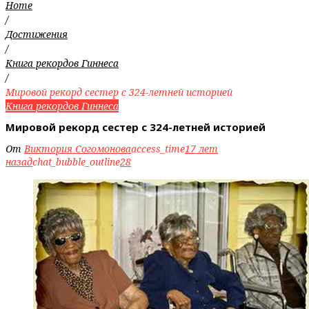
Home
/
Достижения
/
Книга рекордов Гиннеса
/
Мировой рекорд сестер с 324-летней историей
Книга рекордов Гиннеса
Мировой рекорд сестер с 324-летней историей
От
Виктория Согомонова
access_time
17 лет
назад
chat_bubble_outline
28