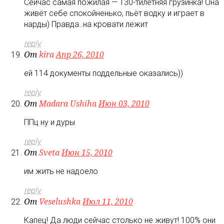
Сейчас самая пожилая — 130-тилетняя грузинка! Она
живёт себе спокойненько, пьёт водку и играет в
нарды) Правда..на кровати лежит
reply
От
kira
Апр 26, 2010
ей 114 документы поддельные оказались))
reply
От
Madara Ushiha
Июн 03, 2010
ППц ну и дуры
reply
От
Sveta
Июн 15, 2010
им жить не надоело
reply
От
Veselushka
Июл 11, 2010
Капец! Да люди сейчас столько не живут! 100% они