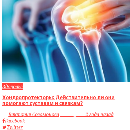
Здоровье
Хондропротекторы: Действительно ли они
помогают суставам и связкам?
by
Виктория Согомонова
access_time
2 года назад
Facebook
Twitter