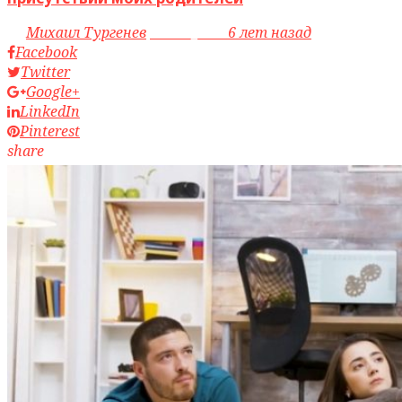
by
Михаил Тургенев
access_time
6 лет назад
Facebook
Twitter
Google+
LinkedIn
Pinterest
share