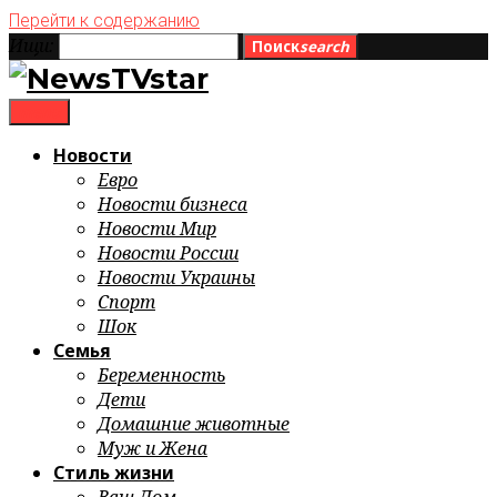
Перейти к содержанию
Ищи:
Поиск
search
menu
Новости
Евро
Новости бизнеса
Новости Мир
Новости России
Новости Украины
Спорт
Шок
Семья
Беременность
Дети
Домашние животные
Муж и Жена
Стиль жизни