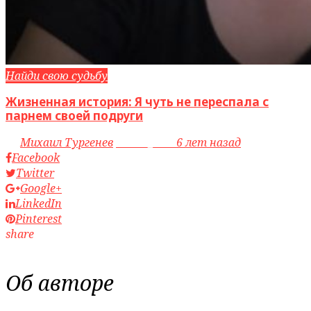
Найди свою судьбу
Жизненная история: Я чуть не переспала с
парнем своей подруги
by
Михаил Тургенев
access_time
6 лет назад
Facebook
Twitter
Google+
LinkedIn
Pinterest
share
Об авторе