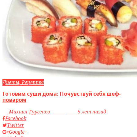
Диеты, Рецепты
Готовим суши дома: Почувствуй себя шеф-
поваром
by
Михаил Тургенев
access_time
5 лет назад
Facebook
Twitter
Google+