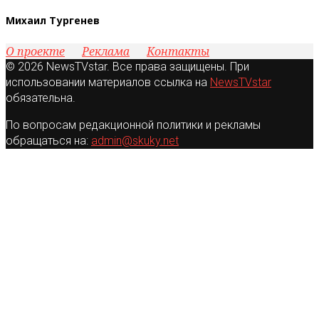
Михаил Тургенев
О проекте
Реклама
Контакты
© 2026 NewsTVstar. Все права защищены. При
использовании материалов ссылка на
NewsTVstar
обязательна.
По вопросам редакционной политики и рекламы
обращаться на:
admin@skuky.net