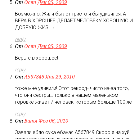
От
Осяп
Дек 05, 2009
Возможно! Жили бы лет тристо я бы удивился! А
ВЕРА В ХОРОШЕЕ ДЕЛАЕТ ЧЕЛОВЕКУ ХОРОШУЮ И
ДОБРУЮ ЖИЗНЬ!
reply
От
Осяп
Дек 05, 2009
Верьте в хорошее!
reply
От
A567849
Янв 29, 2010
тоже мне удивили! Этот рекорд- чисто из-за того,
что они сёстры… только в нашем маленьком
городке живет 7 человек, которым больше 100 лет
reply
От
Витя
Фев 06, 2010
Завали ебло сука ебаная.А567849 Скоро я на хуй