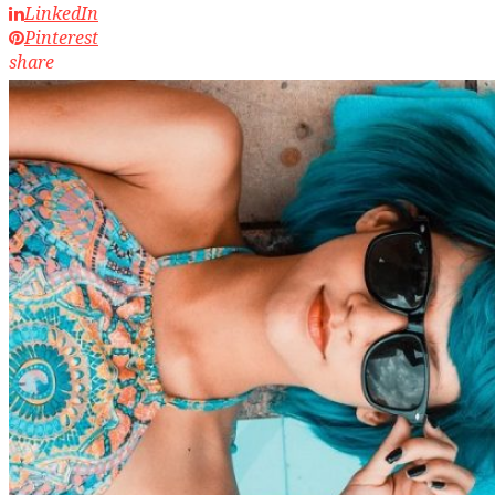
LinkedIn
Pinterest
share