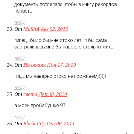
документы потделали чтобы в книгу рекордов
попасть
reply
От
MaShA
Авг 02, 2010
пипец…было бы мне стоко лет…я бы сама
застрелилась,мне бы надоело столько жить…
reply
От
Неляяяяя
Ноя 17, 2010
ппц….мы наверно стоко не проживем))))))
reply
От
света
Дек 08, 2010
а моей пробабушке 97
reply
От
Black City
Сен 06, 2011