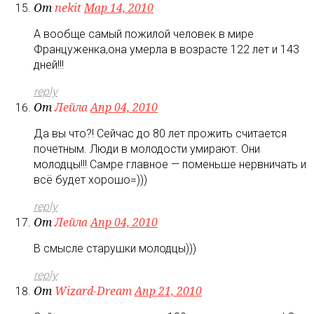
От
nekit
Мар 14, 2010
А вообще самый пожилой человек в мире
Француженка,она умерла в возрасте 122 лет и 143
дней!!!
reply
От
Лейла
Апр 04, 2010
Да вы что?! Сейчас до 80 лет прожить считается
почетным. Люди в молодости умирают. Они
молодцы!!! Самре главное — поменьше нервничать и
всё будет хорошо=)))
reply
От
Лейла
Апр 04, 2010
В смысле старушки молодцы)))
reply
От
Wizard-Dream
Апр 21, 2010