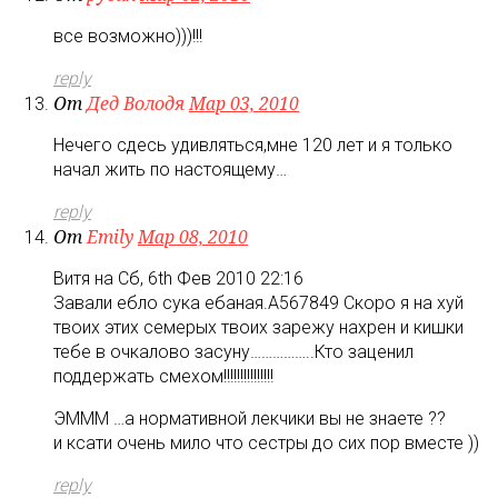
все возможно)))!!!
reply
От
Дед Володя
Мар 03, 2010
Нечего сдесь удивляться,мне 120 лет и я только
начал жить по настоящему…
reply
От
Emily
Мар 08, 2010
Витя на Сб, 6th Фев 2010 22:16
Завали ебло сука ебаная.А567849 Скоро я на хуй
твоих этих семерых твоих зарежу нахрен и кишки
тебе в очкалово засуну……………..Кто заценил
поддержать смехом!!!!!!!!!!!!!!!
ЭМММ …а нормативной лекчики вы не знаете ??
и ксати очень мило что сестры до сих пор вместе ))
reply