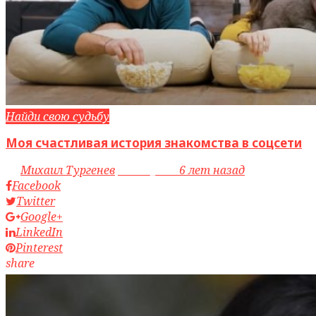
Найди свою судьбу
Моя счастливая история знакомства в соцсети
by
Михаил Тургенев
access_time
6 лет назад
Facebook
Twitter
Google+
LinkedIn
Pinterest
share