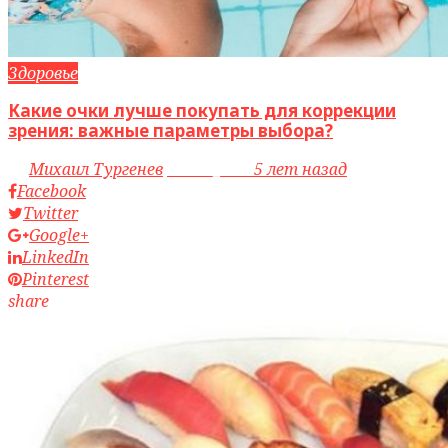
Здоровье
Какие очки лучше покупать для коррекции
зрения: важные параметры выбора?
by
Михаил Тургенев
access_time
5 лет назад
Facebook
Twitter
Google+
LinkedIn
Pinterest
share