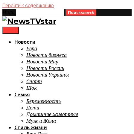
Перейти к содержанию
Ищи:
Поиск
search
menu
Новости
Евро
Новости бизнеса
Новости Мир
Новости России
Новости Украины
Спорт
Шок
Семья
Беременность
Дети
Домашние животные
Муж и Жена
Стиль жизни