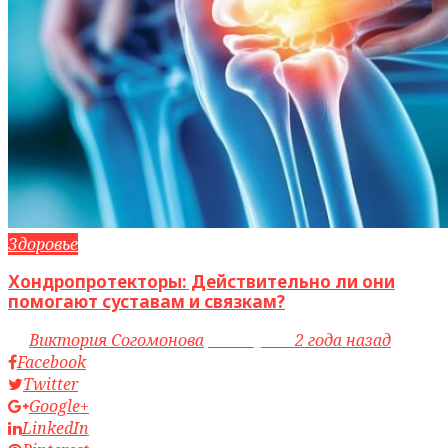
Здоровье
Хондропротекторы: Действительно ли они
помогают суставам и связкам?
by
Виктория Согомонова
access_time
2 года назад
Facebook
Twitter
Google+
LinkedIn