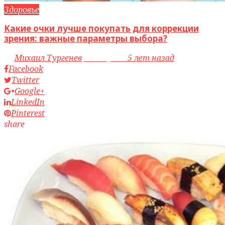
Здоровье
Какие очки лучше покупать для коррекции
зрения: важные параметры выбора?
by
Михаил Тургенев
access_time
5 лет назад
Facebook
Twitter
Google+
LinkedIn
Pinterest
share