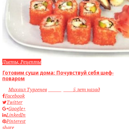
Диеты, Рецепты
Готовим суши дома: Почувствуй себя шеф-
поваром
by
Михаил Тургенев
access_time
5 лет назад
Facebook
Twitter
Google+
LinkedIn
Pinterest
share