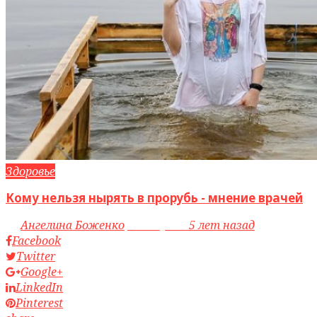
Здоровье
Кому нельзя нырять в прорубь - мнение врачей
by
Ангелина Боженко
access_time
5 лет назад
Facebook
Twitter
Google+
LinkedIn
Pinterest