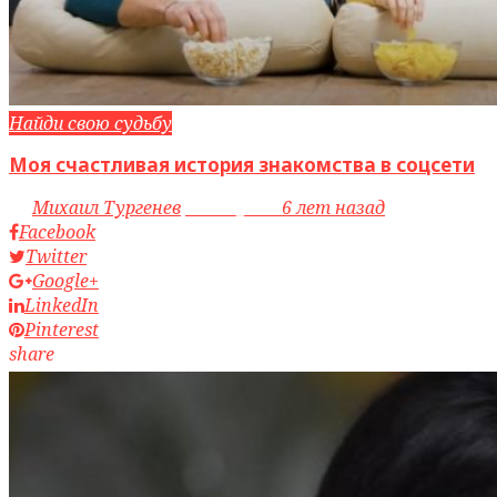
Найди свою судьбу
Моя счастливая история знакомства в соцсети
by
Михаил Тургенев
access_time
6 лет назад
Facebook
Twitter
Google+
LinkedIn
Pinterest
share