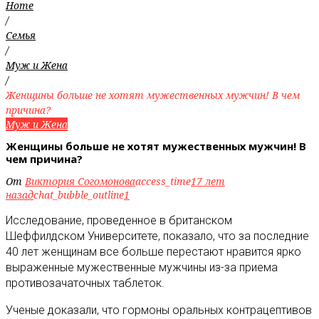
Home
/
Семья
/
Муж и Жена
/
Женщины больше не хотят мужественных мужчин! В чем
причина?
Муж и Жена
Женщины больше не хотят мужественных мужчин! В
чем причина?
От
Виктория Согомонова
access_time
17 лет
назад
chat_bubble_outline
1
Исследование, проведенное в британском
Шеффилдском Университете, показало, что за последние
40 лет женщинам все больше перестают нравится ярко
выраженные мужественные мужчины из-за приема
противозачаточных таблеток
.
Ученые доказали, что гормоны оральных контрацептивов