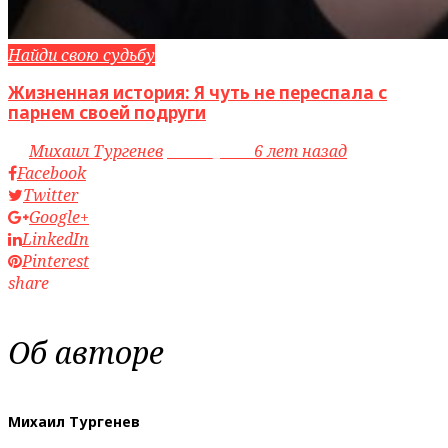
Найди свою судьбу
Жизненная история: Я чуть не переспала с
парнем своей подруги
by
Михаил Тургенев
access_time
6 лет назад
Facebook
Twitter
Google+
LinkedIn
Pinterest
share
Об авторе
Михаил Тургенев