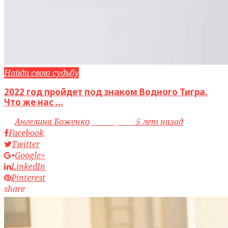
Найди свою судьбу
2022 год пройдет под знаком Водного Тигра.
Что же нас ...
by
Ангелина Боженко
access_time
5 лет назад
Facebook
Twitter
Google+
LinkedIn
Pinterest
share