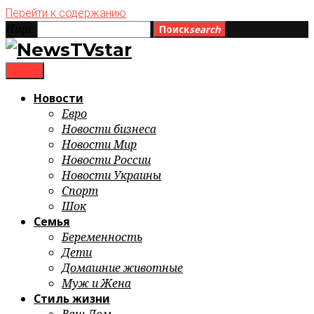
Перейти к содержанию
Ищи:
Поиск
search
menu
Новости
Евро
Новости бизнеса
Новости Мир
Новости России
Новости Украины
Спорт
Шок
Семья
Беременность
Дети
Домашние животные
Муж и Жена
Стиль жизни