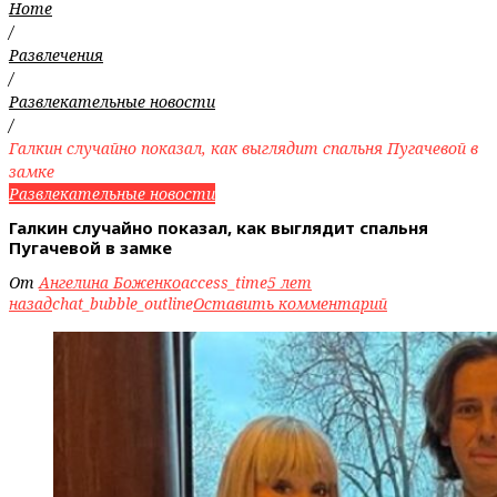
Home
/
Развлечения
/
Развлекательные новости
/
Галкин случайно показал, как выглядит спальня Пугачевой в
замке
Развлекательные новости
Галкин случайно показал, как выглядит спальня
Пугачевой в замке
От
Ангелина Боженко
access_time
5 лет
назад
chat_bubble_outline
Оставить комментарий