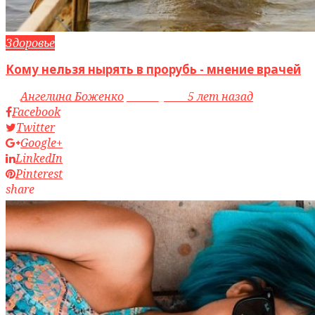
Здоровье
Кому нельзя нырять в прорубь - мнение врачей
by
Ангелина Боженко
access_time
5 лет назад
Facebook
Twitter
Google+
LinkedIn
Pinterest
share