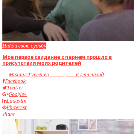
Найди свою судьбу
Мое первое свидание с парнем прошло в
присутствии моих родителей
by
Михаил Тургенев
access_time
6 лет назад
Facebook
Twitter
Google+
LinkedIn
Pinterest
share