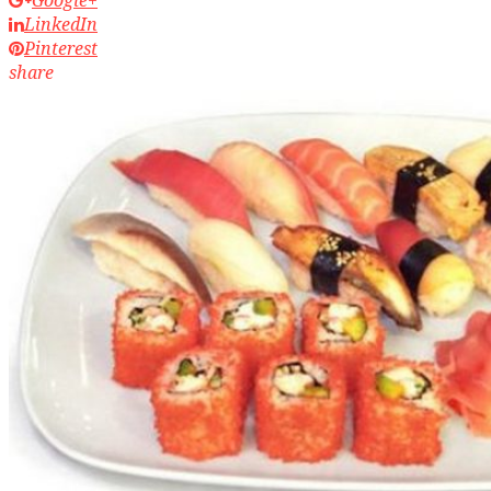
LinkedIn
Pinterest
share