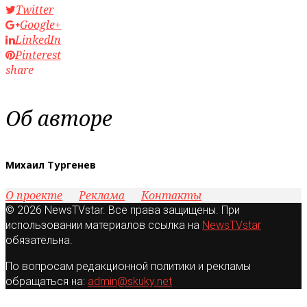
Twitter
Google+
LinkedIn
Pinterest
share
Об авторе
Михаил Тургенев
О проекте
Реклама
Контакты
© 2026 NewsTVstar. Все права защищены. При
использовании материалов ссылка на
NewsTVstar
обязательна.
По вопросам редакционной политики и рекламы
обращаться на:
admin@skuky.net