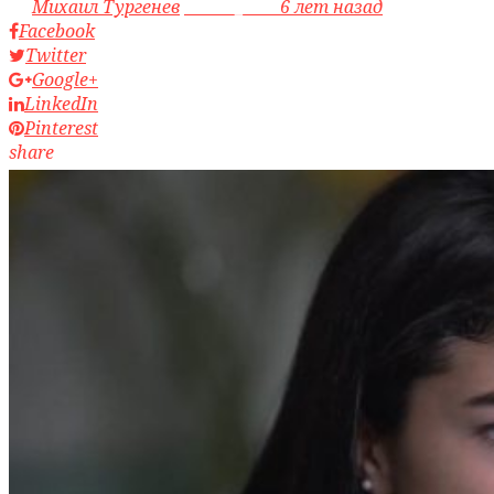
by
Михаил Тургенев
access_time
6 лет назад
Facebook
Twitter
Google+
LinkedIn
Pinterest
share