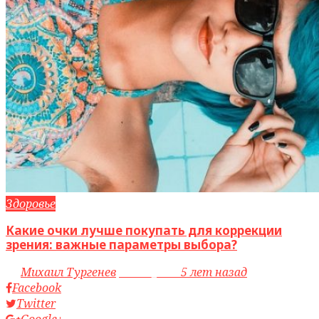
Здоровье
Какие очки лучше покупать для коррекции
зрения: важные параметры выбора?
by
Михаил Тургенев
access_time
5 лет назад
Facebook
Twitter
Google+