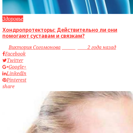
Здоровье
Хондропротекторы: Действительно ли они
помогают суставам и связкам?
by
Виктория Согомонова
access_time
2 года назад
Facebook
Twitter
Google+
LinkedIn
Pinterest
share