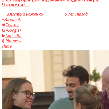
Что же нас ...
by
Ангелина Боженко
access_time
5 лет назад
Facebook
Twitter
Google+
LinkedIn
Pinterest
share