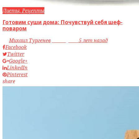
Диеты, Рецепты
Готовим суши дома: Почувствуй себя шеф-
поваром
by
Михаил Тургенев
access_time
5 лет назад
Facebook
Twitter
Google+
LinkedIn
Pinterest
share