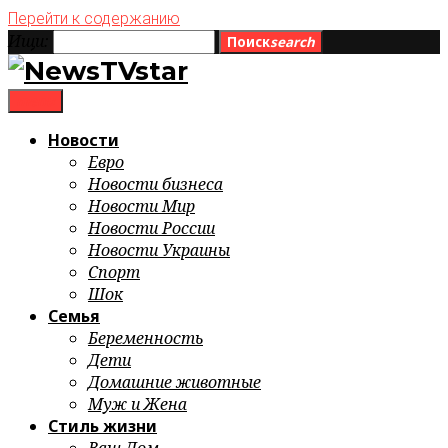
Перейти к содержанию
Ищи:
Поиск
search
menu
Новости
Евро
Новости бизнеса
Новости Мир
Новости России
Новости Украины
Спорт
Шок
Семья
Беременность
Дети
Домашние животные
Муж и Жена
Стиль жизни