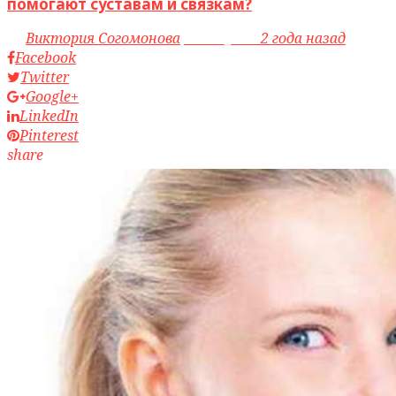
помогают суставам и связкам?
by
Виктория Согомонова
access_time
2 года назад
Facebook
Twitter
Google+
LinkedIn
Pinterest
share