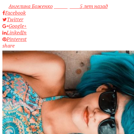
by
Ангелина Боженко
access_time
5 лет назад
Facebook
Twitter
Google+
LinkedIn
Pinterest
share