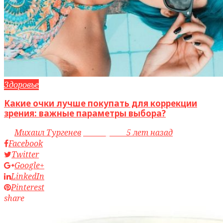
Здоровье
Какие очки лучше покупать для коррекции
зрения: важные параметры выбора?
by
Михаил Тургенев
access_time
5 лет назад
Facebook
Twitter
Google+
LinkedIn
Pinterest
share