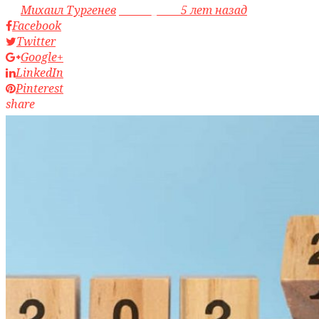
by
Михаил Тургенев
access_time
5 лет назад
Facebook
Twitter
Google+
LinkedIn
Pinterest
share