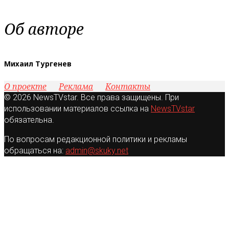
Об авторе
Михаил Тургенев
О проекте
Реклама
Контакты
© 2026 NewsTVstar. Все права защищены. При
использовании материалов ссылка на
NewsTVstar
обязательна.
По вопросам редакционной политики и рекламы
обращаться на:
admin@skuky.net