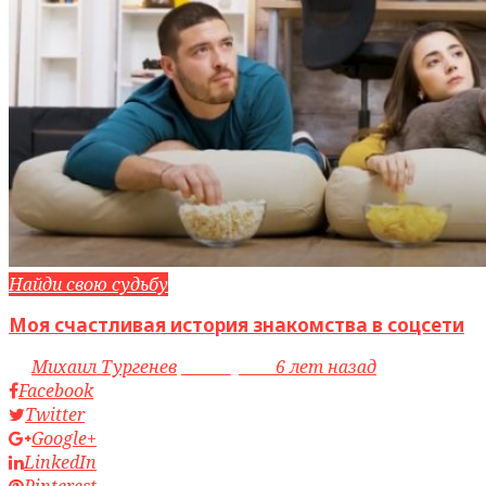
Найди свою судьбу
Моя счастливая история знакомства в соцсети
by
Михаил Тургенев
access_time
6 лет назад
Facebook
Twitter
Google+
LinkedIn
Pinterest