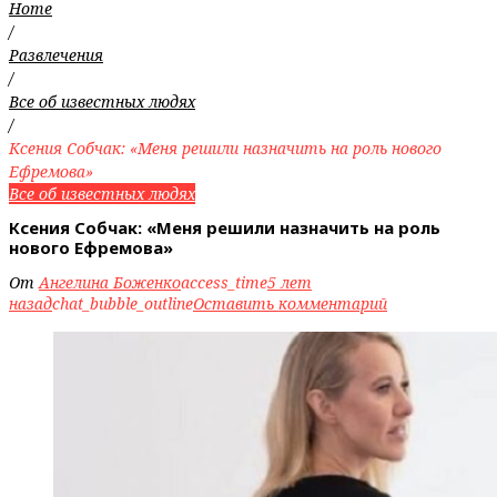
Home
/
Развлечения
/
Все об известных людях
/
Ксения Собчак: «Меня решили назначить на роль нового
Ефремова»
Все об известных людях
Ксения Собчак: «Меня решили назначить на роль
нового Ефремова»
От
Ангелина Боженко
access_time
5 лет
назад
chat_bubble_outline
Оставить комментарий