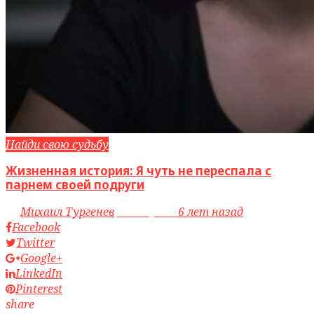
Найди свою судьбу
Жизненная история: Я чуть не переспала с
парнем своей подруги
by
Михаил Тургенев
access_time
6 лет назад
Facebook
Twitter
Google+
LinkedIn
Pinterest
share