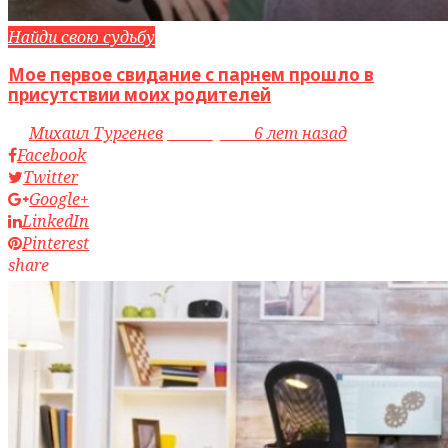
Найди свою судьбу
Мое первое свидание с парнем прошло в
присутствии моих родителей
by
Михаил Тургенев
access_time
6 лет назад
Facebook
Twitter
Google+
LinkedIn
Pinterest
share