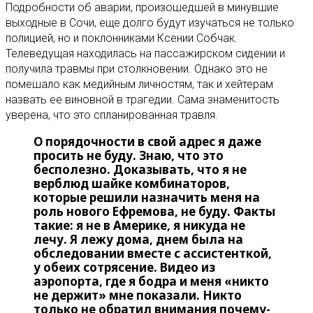
Подробности об аварии, произошедшей в минувшие
выходные в Сочи, еще долго будут изучаться не только
полицией, но и поклонниками Ксении Собчак.
Телеведущая находилась на пассажирском сидении и
получила травмы при столкновении. Однако это не
помешало как медийным личностям, так и хейтерам
назвать ее виновной в трагедии. Сама знаменитость
уверена, что это спланированная травля.
О порядочности в свой адрес я даже
просить не буду. Знаю, что это
бесполезно. Доказывать, что я не
верблюд шайке комбинаторов,
которые решили назначить меня на
роль нового Ефремова, не буду. Факты
такие: я не в Америке, я никуда не
лечу. Я лежу дома, днем была на
обследовании вместе с ассистенткой,
у обеих сотрясение. Видео из
аэропорта, где я бодра и меня «никто
не держит» мне показали. Никто
только не обратил внимания почему-