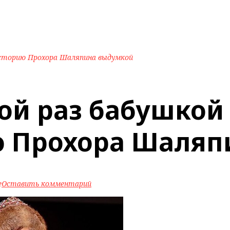
сторию Прохора Шаляпина выдумкой
рой раз бабушкой
ю Прохора Шаля
e
Оставить комментарий