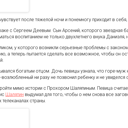
увствует после тяжелой ночи и понемногу приходит в себя, 
раке с Сергеем Деевым. Сын Арсений, которого звездная ба
маться воспитанием не только двухлетнего внука Даниэля, 
ликом, у которого возникли серьезные проблемы с законом
ю, а теперь пытается сделать все возможное, чтобы он ост
й.
рывался богатым отцом. Дочь певицы узнала, что горе-муж
-возлюбленный ни разу не позвонил ребенку и не увиделся с
ойти мимо истории с Прохором Шаляпиным. Певица считает 
вис
Шаляпин
выдумал для того, чтобы о нем снова все загов
х телеканалах страны.