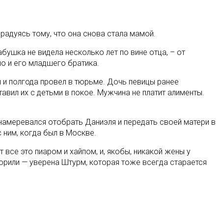
радуясь тому, что она снова стала мамой.
бушка не видела несколько лет по вине отца, – от
но и его младшего братика.
 и полгода провел в тюрьме. Дочь певицы ранее
авил их с детьми в покое. Мужчина не платит алименты.
 намеревался отобрать Даниэля и передать своей матери в
 ним, когда был в Москве.
все это пиаром и хайпом, и, якобы, никакой жены у
орили — уверена Штурм, которая тоже всегда старается