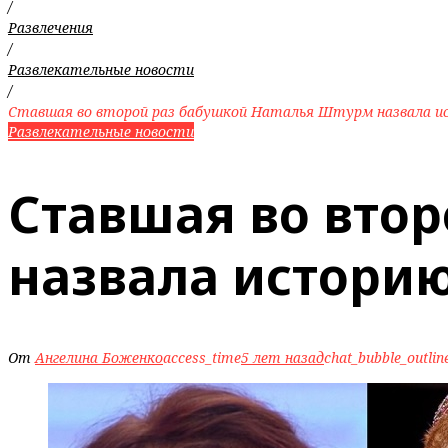
/
Развлечения
/
Развлекательные новости
/
Ставшая во второй раз бабушкой Наталья Штурм назвала и
Развлекательные новости
Ставшая во вто
назвала истори
От
Ангелина Боженко
access_time
5 лет назад
chat_bubble_outlin