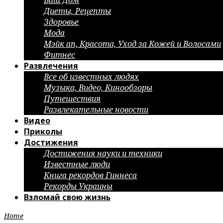
Ваш Дом
Диеты, Рецепты
Здоровье
Мода
Мэйк ап, Красота, Уход за Кожей и Волосами
Фитнес
Развлечения
Все об известных людях
Музыка, Видео, Кинообзоры
Путешествия
Развлекательные новости
Видео
Приколы
Достижения
Достижения науки и техники
Известные люди
Книга рекордов Гиннеса
Рекорды Украины
Взломай свою жизнь
Home