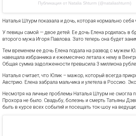
Публикация от Natalia Shturm (@nataliashturm)
Наталья Штурм показала и дочь, которая нормально себя ч
У певицы самой — двое детей. Ее дочь Елена родилась в б
второго мужа Игоря Павлова. Зато теперь она будет зани
Тем временем ее дочь Елена подала на развод с мужем Ю
навещала избранника и ежемесячно летала к нему в Венгри
Общая сумма задолженности превысила 3 миллиона рубле
Наталья считает, что Юлик – мажор, который всегда прик
Австрию. Елена забрала мальчика и улетела в Россию. Экс
Несмотря на личные проблемы Наталья Штурм не смогла пр
Прохора не было. Свадьбу, болезнь и смерть Татьяны Дэ
быть в курсе всех событий и посещать ток-шоу на ведущи