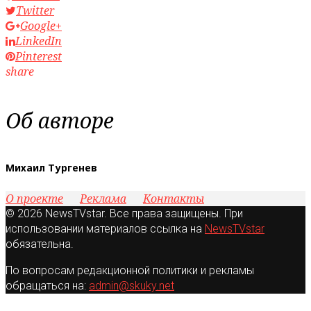
Twitter
Google+
LinkedIn
Pinterest
share
Об авторе
Михаил Тургенев
О проекте
Реклама
Контакты
© 2026 NewsTVstar. Все права защищены. При
использовании материалов ссылка на
NewsTVstar
обязательна.
По вопросам редакционной политики и рекламы
обращаться на:
admin@skuky.net