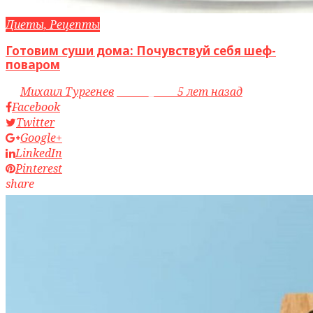
Диеты, Рецепты
Готовим суши дома: Почувствуй себя шеф-
поваром
by
Михаил Тургенев
access_time
5 лет назад
Facebook
Twitter
Google+
LinkedIn
Pinterest
share