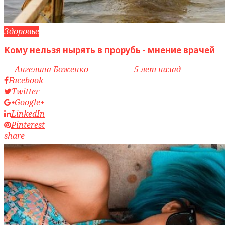
Здоровье
Кому нельзя нырять в прорубь - мнение врачей
by
Ангелина Боженко
access_time
5 лет назад
Facebook
Twitter
Google+
LinkedIn
Pinterest
share