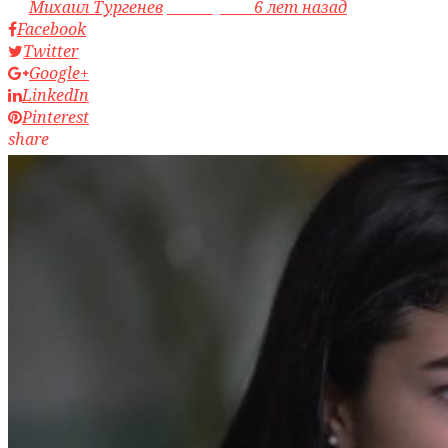
by
Михаил Тургенев
access_time
6 лет назад
Facebook
Twitter
Google+
LinkedIn
Pinterest
share