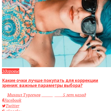
Здоровье
Какие очки лучше покупать для коррекции
зрения: важные параметры выбора?
by
Михаил Тургенев
access_time
5 лет назад
Facebook
Twitter