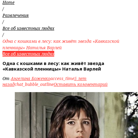
Home
/
Развлечения
/
Все об известных людях
/
Одна с кошками в лесу: как живёт звезда «Кавказской
пленницы» Наталья Варлей
Все об известных людях
Одна с кошками в лесу: как живёт звезда
«Кавказской пленницы» Наталья Варлей
От
Ангелина Боженко
access_time
5 лет
назад
chat_bubble_outline
Оставить комментарий