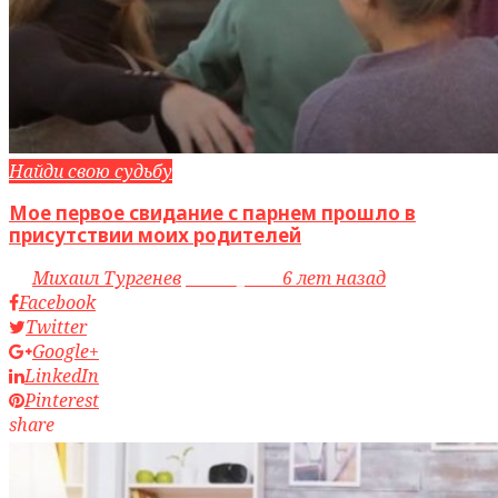
Найди свою судьбу
Мое первое свидание с парнем прошло в
присутствии моих родителей
by
Михаил Тургенев
access_time
6 лет назад
Facebook
Twitter
Google+
LinkedIn
Pinterest
share