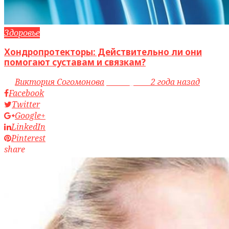
Здоровье
Хондропротекторы: Действительно ли они
помогают суставам и связкам?
by
Виктория Согомонова
access_time
2 года назад
Facebook
Twitter
Google+
LinkedIn
Pinterest
share