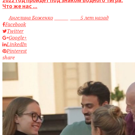
2022 год пройдет под знаком Водного Тигра.
Что же нас ...
by
Ангелина Боженко
access_time
5 лет назад
Facebook
Twitter
Google+
LinkedIn
Pinterest
share