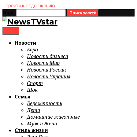
Перейти к содержанию
Ищи:
Поиск
search
menu
Новости
Евро
Новости бизнеса
Новости Мир
Новости России
Новости Украины
Спорт
Шок
Семья
Беременность
Дети
Домашние животные
Муж и Жена
Стиль жизни