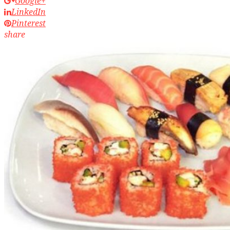
Google+
LinkedIn
Pinterest
share