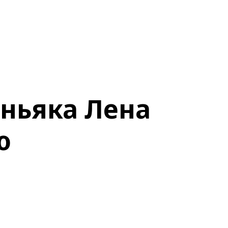
ньяка Лена
ю