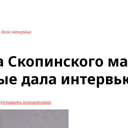
е дала интервью
а Скопинского ма
ые дала интервь
e
Оставить комментарий