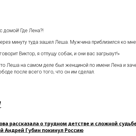
с домой! Где Лена?!
ерез минуту туда зашел Леша. Мужчина приблизился ко мне 
говорит Виктор, я отпущу собак, и они вас загрызут!»
 что Леша на самом деле был женщиной по имени Лена и зач
боде после всего того, что он им сделал.
м
ова рассказала о трудном детстве и сложной судьб
ой Андрей Губин покинул Россию