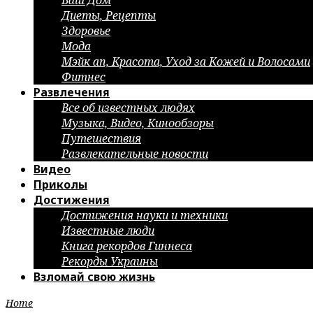
Ваш Дом
Диеты, Рецепты
Здоровье
Мода
Мэйк ап, Красота, Уход за Кожей и Волосами
Фитнес
Развлечения
Все об известных людях
Музыка, Видео, Кинообзоры
Путешествия
Развлекательные новости
Видео
Приколы
Достижения
Достижения науки и техники
Известные люди
Книга рекордов Гиннеса
Рекорды Украины
Взломай свою жизнь
Home