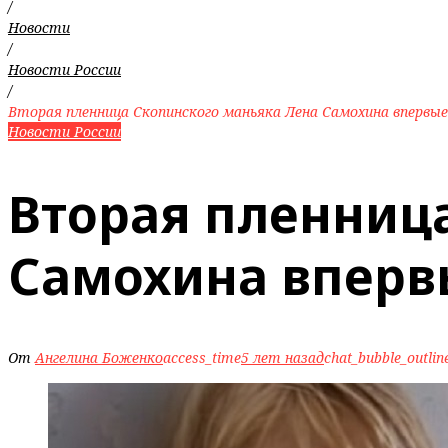
/
Новости
/
Новости России
/
Вторая пленница Скопинского маньяка Лена Самохина впервы
Новости России
Вторая пленниц
Самохина вперв
От
Ангелина Боженко
access_time
5 лет назад
chat_bubble_outlin