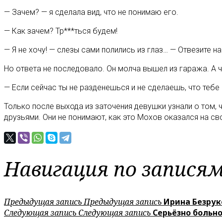
— Зачем? — я сделала вид, что не понимаю его.
— Как зачем? Тр***ться будем!
— Я не хочу! — слезы сами полились из глаз… — Отвезите на
Но ответа не последовало. Он молча вышел из гаража. А ч
— Если сейчас ты не разденешься и не сделаешь, что тебе 
Только после выхода из заточения девушки узнали о том,
друзьями. Они не понимают, как это Мохов оказался на сво
Навигация по запися
Предыдущая запись
Предыдущая запись
Ирина Безрук
Следующая запись
Следующая запись
Серьёзно больн