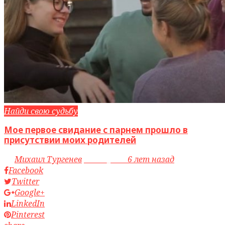
Найди свою судьбу
Мое первое свидание с парнем прошло в
присутствии моих родителей
by
Михаил Тургенев
access_time
6 лет назад
Facebook
Twitter
Google+
LinkedIn
Pinterest