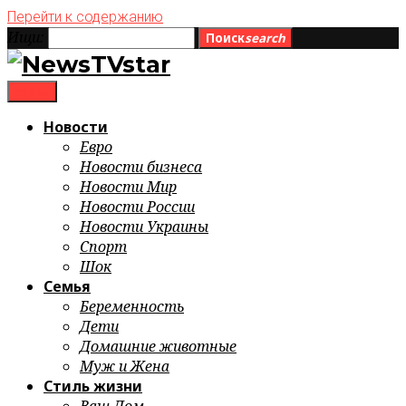
Перейти к содержанию
Ищи:
Поиск
search
menu
Новости
Евро
Новости бизнеса
Новости Мир
Новости России
Новости Украины
Спорт
Шок
Семья
Беременность
Дети
Домашние животные
Муж и Жена
Стиль жизни