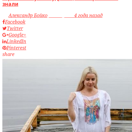
знали
by
Александр Бойко
access_time
4 года назад
Facebook
Twitter
Google+
LinkedIn
Pinterest
share