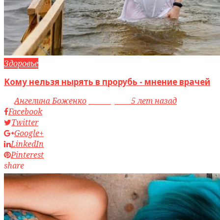
Здоровье
Кому нельзя нырять в прорубь - мнение врачей
by
Ангелина Боженко
access_time
5 лет назад
Facebook
Twitter
Google+
LinkedIn
Pinterest
share