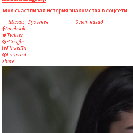
Моя счастливая история знакомства в соцсети
by
Михаил Тургенев
access_time
6 лет назад
Facebook
Twitter
Google+
LinkedIn
Pinterest
share