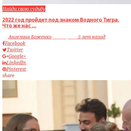
Найди свою судьбу
2022 год пройдет под знаком Водного Тигра.
Что же нас ...
by
Ангелина Боженко
access_time
5 лет назад
Facebook
Twitter
Google+
LinkedIn
Pinterest
share