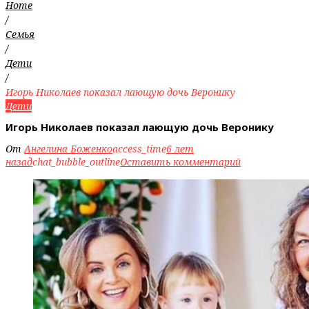
Home
/
Семья
/
Дети
/
Игорь Николаев показал лающую дочь Веронику
Дети
Игорь Николаев показал лающую дочь Веронику
От
Ангелина Боженко
access_time
6 лет
назад
chat_bubble_outline
Оставить комментарий