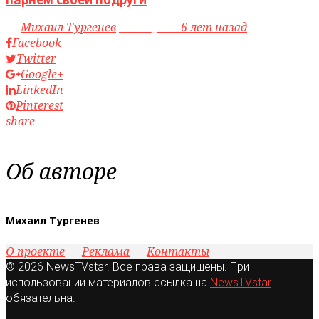
by
Михаил Тургенев
access_time
6 лет назад
Facebook
Twitter
Google+
LinkedIn
Pinterest
share
Об авторе
Михаил Тургенев
О проекте
Реклама
Контакты
© 2026 NewsTVstar. Все права защищены. При
использовании материалов ссылка на
NewsTVstar
обязательна.