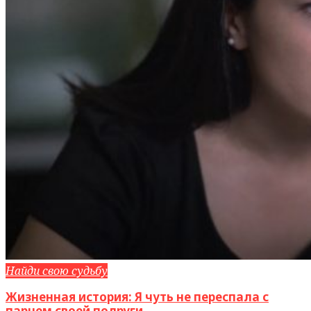
Найди свою судьбу
Жизненная история: Я чуть не переспала с
парнем своей подруги