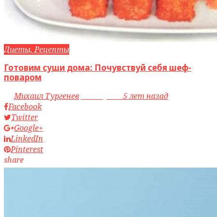
Диеты, Рецепты
Готовим суши дома: Почувствуй себя шеф-
поваром
by
Михаил Тургенев
access_time
5 лет назад
Facebook
Twitter
Google+
LinkedIn
Pinterest
share