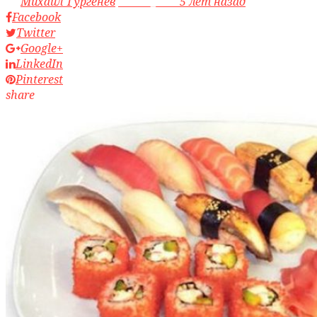
by
Михаил Тургенев
access_time
5 лет назад
Facebook
Twitter
Google+
LinkedIn
Pinterest
share