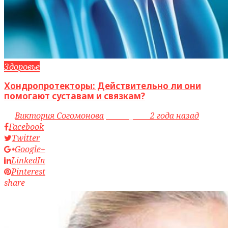
Здоровье
Хондропротекторы: Действительно ли они
помогают суставам и связкам?
by
Виктория Согомонова
access_time
2 года назад
Facebook
Twitter
Google+
LinkedIn
Pinterest
share