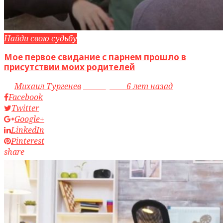
Найди свою судьбу
Мое первое свидание с парнем прошло в
присутствии моих родителей
by
Михаил Тургенев
access_time
6 лет назад
Facebook
Twitter
Google+
LinkedIn
Pinterest
share