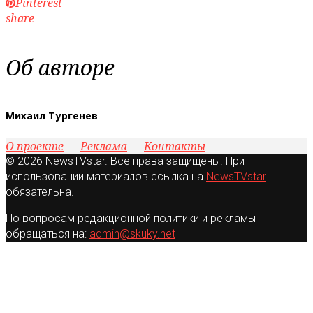
Pinterest
share
Об авторе
Михаил Тургенев
О проекте
Реклама
Контакты
© 2026 NewsTVstar. Все права защищены. При
использовании материалов ссылка на
NewsTVstar
обязательна.
По вопросам редакционной политики и рекламы
обращаться на:
admin@skuky.net