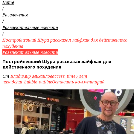
Home
/
Развлечения
/
Развлекательные новости
/
Постройневший Шура рассказал лайфхак для действенного
похудения
Развлекательные новости
Постройневший Шура рассказал лайфхак для
действенного похудения
От
Владимир Михайлов
access_time
6 лет
назад
chat_bubble_outline
Оставить комментарий