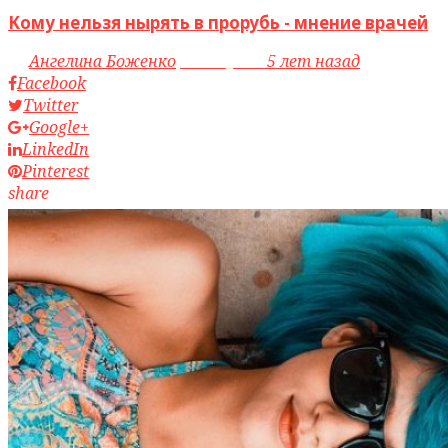
Кому нельзя нырять в прорубь - мнение врачей
by
Ангелина Боженко
access_time
5 лет назад
Facebook
Twitter
Google+
LinkedIn
Pinterest
share