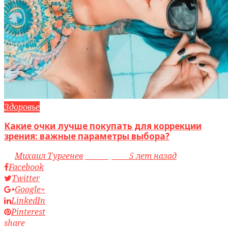
Здоровье
Какие очки лучше покупать для коррекции
зрения: важные параметры выбора?
by
Михаил Тургенев
access_time
5 лет назад
Facebook
Twitter
Google+
LinkedIn
Pinterest
share