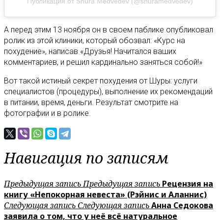
Публикация от Shura Medvedev (@shuramedvedev)
А перед этим 13 ноября он в своем паблике опубликовал
ролик из этой клиники, который обозвал: «Курс на
похудение», написав «Друзья! Начитался ваших
комментариев, и решил кардинально заняться собой!»
Вот такой истиный секрет похудения от Шуры: услуги
специалистов (процедуры), выполнение их рекомендаций
в питании, время, деньги. Результат смотрите на
фотографии и в ролике.
Навигация по записям
Предыдущая запись
Предыдущая запись
Рецензия на
книгу «Непокорная невеста» (Рэйнис и Аланнис)
Следующая запись
Следующая запись
Анна Седокова
заявила о том, что у неё всё натуральное