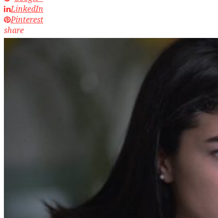
LinkedIn
Pinterest
share