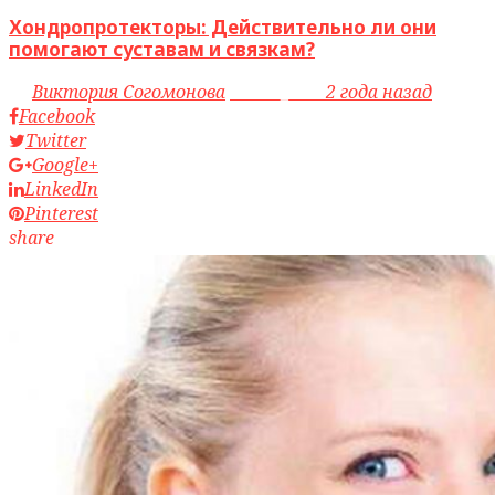
Хондропротекторы: Действительно ли они
помогают суставам и связкам?
by
Виктория Согомонова
access_time
2 года назад
Facebook
Twitter
Google+
LinkedIn
Pinterest
share