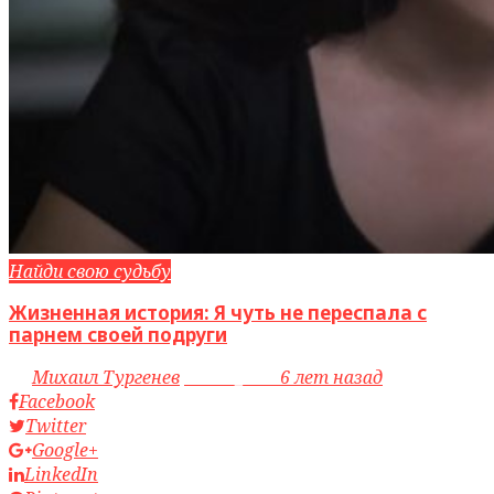
Найди свою судьбу
Жизненная история: Я чуть не переспала с
парнем своей подруги
by
Михаил Тургенев
access_time
6 лет назад
Facebook
Twitter
Google+
LinkedIn