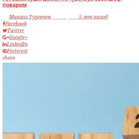
поваром
by
Михаил Тургенев
access_time
5 лет назад
Facebook
Twitter
Google+
LinkedIn
Pinterest
share