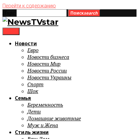
Перейти к содержанию
Ищи:
Поиск
search
menu
Новости
Евро
Новости бизнеса
Новости Мир
Новости России
Новости Украины
Спорт
Шок
Семья
Беременность
Дети
Домашние животные
Муж и Жена
Стиль жизни