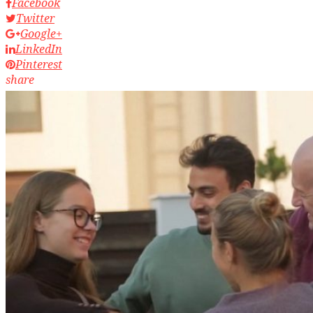
Facebook
Twitter
Google+
LinkedIn
Pinterest
share