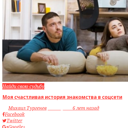
Найди свою судьбу
Моя счастливая история знакомства в соцсети
by
Михаил Тургенев
access_time
6 лет назад
Facebook
Twitter
Google+