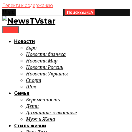
Перейти к содержанию
Ищи:
Поиск
search
menu
Новости
Евро
Новости бизнеса
Новости Мир
Новости России
Новости Украины
Спорт
Шок
Семья
Беременность
Дети
Домашние животные
Муж и Жена
Стиль жизни