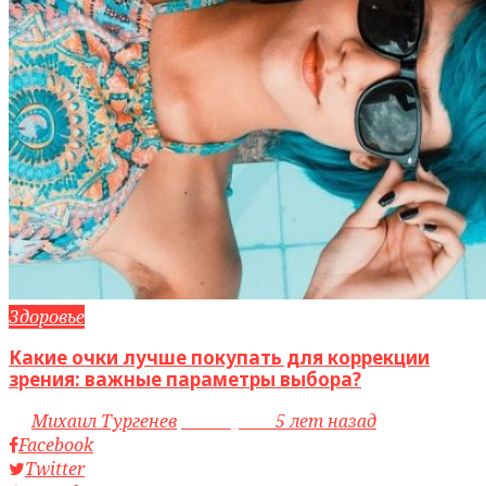
Здоровье
Какие очки лучше покупать для коррекции
зрения: важные параметры выбора?
by
Михаил Тургенев
access_time
5 лет назад
Facebook
Twitter