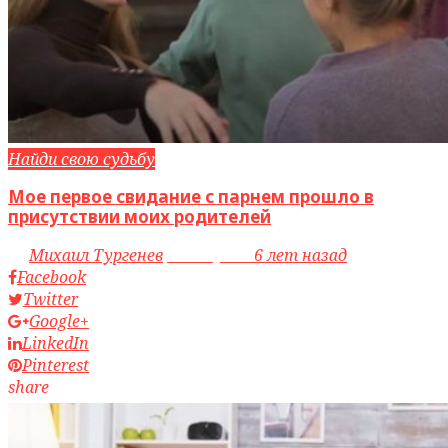
Найди свою судьбу
Мое первое свидание с парнем прошло в
присутствии моих родителей
by
Михаил Тургенев
access_time
6 лет назад
Facebook
Twitter
Google+
LinkedIn
Pinterest
share