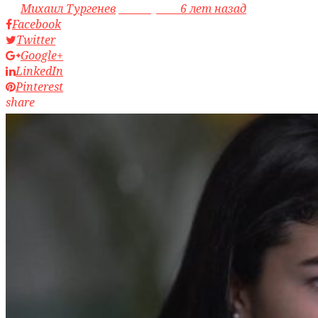
by
Михаил Тургенев
access_time
6 лет назад
Facebook
Twitter
Google+
LinkedIn
Pinterest
share