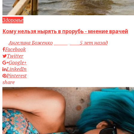
Здоровье
Кому нельзя нырять в прорубь - мнение врачей
by
Ангелина Боженко
access_time
5 лет назад
Facebook
Twitter
Google+
LinkedIn
Pinterest
share