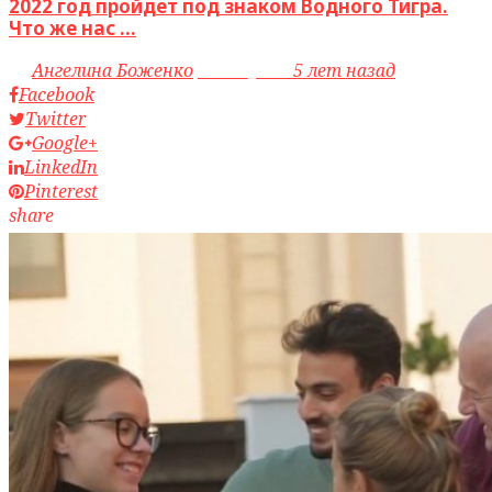
2022 год пройдет под знаком Водного Тигра.
Что же нас ...
by
Ангелина Боженко
access_time
5 лет назад
Facebook
Twitter
Google+
LinkedIn
Pinterest
share