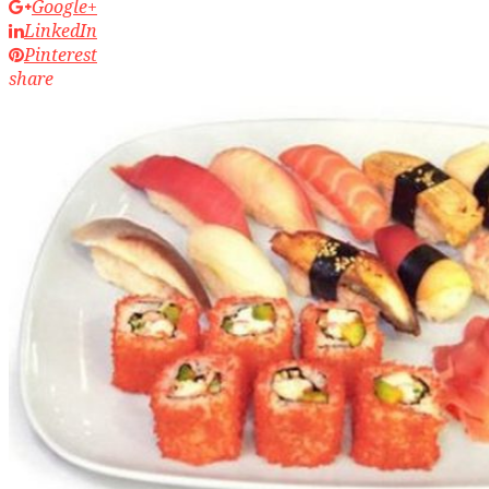
Google+
LinkedIn
Pinterest
share