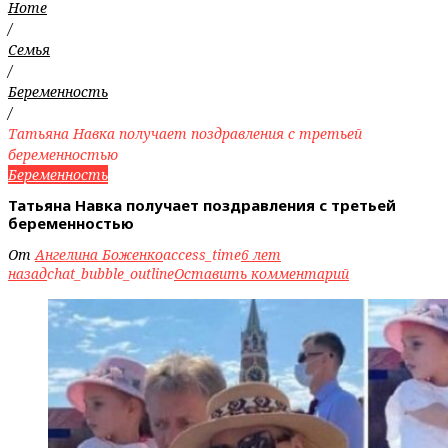
Home
/
Семья
/
Беременность
/
Татьяна Навка получает поздравления с третьей
беременностью
Беременность
Татьяна Навка получает поздравления с третьей
беременностью
От
Ангелина Боженко
access_time
6 лет
назад
chat_bubble_outline
Оставить комментарий