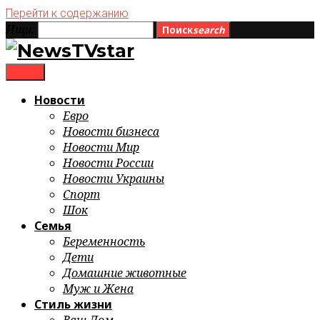
Перейти к содержанию
Ищи:
Поиск
search
menu
Новости
Евро
Новости бизнеса
Новости Мир
Новости России
Новости Украины
Спорт
Шок
Семья
Беременность
Дети
Домашние животные
Муж и Жена
Стиль жизни