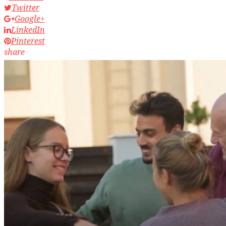
Twitter
Google+
LinkedIn
Pinterest
share