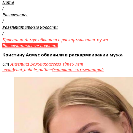
Home
/
Развлечения
/
Развлекательные новости
/
Кристину Асмус обвинили в раскармливании мужа
Развлекательные новости
Кристину Асмус обвинили в раскармливании мужа
От
Ангелина Боженко
access_time
6 лет
назад
chat_bubble_outline
Оставить комментарий