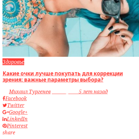
Здоровье
Какие очки лучше покупать для коррекции
зрения: важные параметры выбора?
by
Михаил Тургенев
access_time
5 лет назад
Facebook
Twitter
Google+
LinkedIn
Pinterest
share