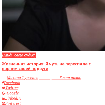
Найди свою судьбу
Жизненная история: Я чуть не переспала с
парнем своей подруги
by
Михаил Тургенев
access_time
6 лет назад
Facebook
Twitter
Google+
LinkedIn
Pinterest