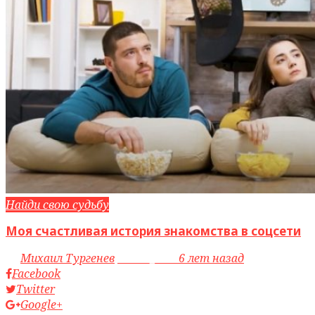
Найди свою судьбу
Моя счастливая история знакомства в соцсети
by
Михаил Тургенев
access_time
6 лет назад
Facebook
Twitter
Google+