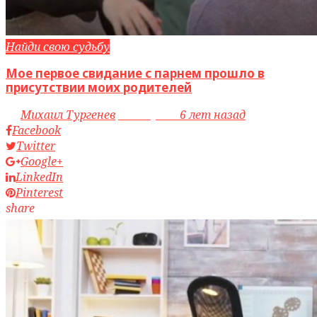
Найди свою судьбу
Мое первое свидание с парнем прошло в
присутствии моих родителей
by
Михаил Тургенев
access_time
6 лет назад
Facebook
Twitter
Google+
LinkedIn
Pinterest
share