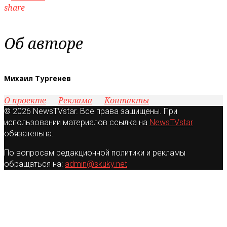
share
Об авторе
Михаил Тургенев
О проекте
Реклама
Контакты
© 2026 NewsTVstar. Все права защищены. При
использовании материалов ссылка на
NewsTVstar
обязательна.
По вопросам редакционной политики и рекламы
обращаться на:
admin@skuky.net