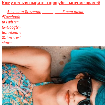
Кому нельзя нырять в прорубь - мнение врачей
by
Ангелина Боженко
access_time
5 лет назад
Facebook
Twitter
Google+
LinkedIn
Pinterest
share