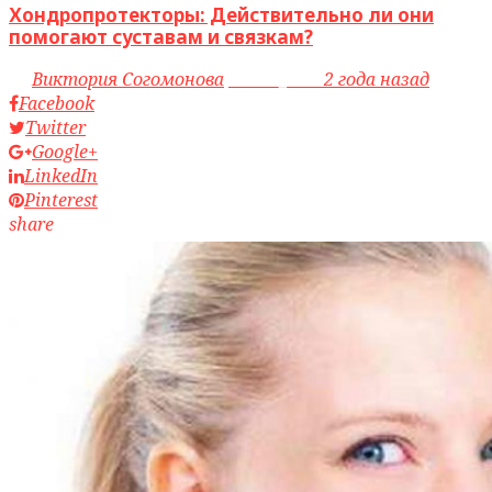
Хондропротекторы: Действительно ли они
помогают суставам и связкам?
by
Виктория Согомонова
access_time
2 года назад
Facebook
Twitter
Google+
LinkedIn
Pinterest
share