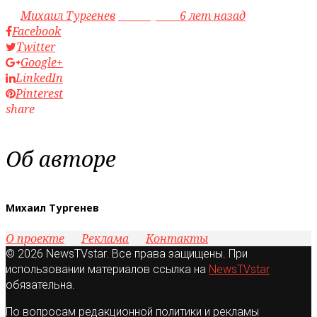
by
Михаил Тургенев
access_time
6 лет назад
Facebook
Twitter
Google+
LinkedIn
Pinterest
share
Об авторе
Михаил Тургенев
О проекте
Реклама
Контакты
© 2026 NewsTVstar. Все права защищены. При
использовании материалов ссылка на
NewsTVstar
обязательна.
По вопросам редакционной политики и рекламы