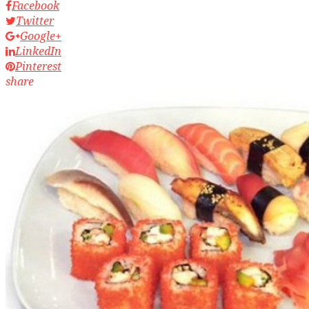
Facebook
Twitter
Google+
LinkedIn
Pinterest
share