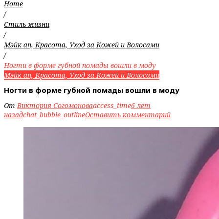
Home
/
Стиль жизни
/
Мэйк ап, Красота, Уход за Кожей и Волосами
/
Ногти в форме губной помады вошли в моду
Мэйк ап, Красота, Уход за Кожей и Волосами
Ногти в форме губной помады вошли в моду
От
Виктория Согомонова
access_time
6 лет
назад
chat_bubble_outline
Оставить комментарий