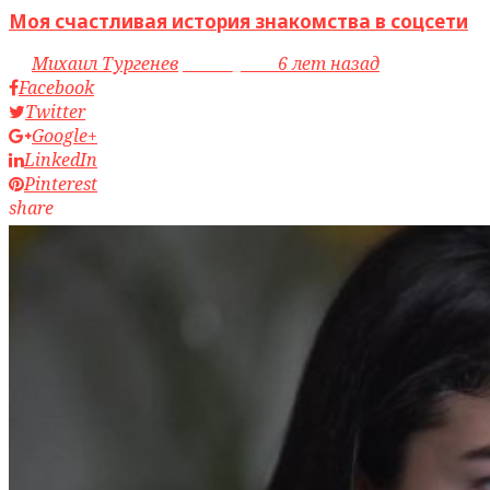
Моя счастливая история знакомства в соцсети
by
Михаил Тургенев
access_time
6 лет назад
Facebook
Twitter
Google+
LinkedIn
Pinterest
share