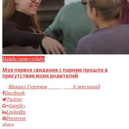
Найди свою судьбу
Мое первое свидание с парнем прошло в
присутствии моих родителей
by
Михаил Тургенев
access_time
6 лет назад
Facebook
Twitter
Google+
LinkedIn
Pinterest
share