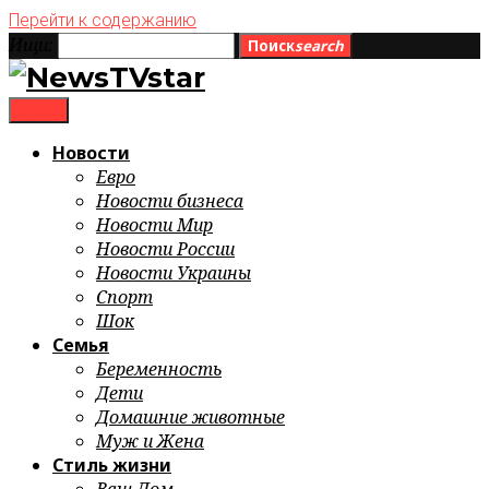
Перейти к содержанию
Ищи:
Поиск
search
menu
Новости
Евро
Новости бизнеса
Новости Мир
Новости России
Новости Украины
Спорт
Шок
Семья
Беременность
Дети
Домашние животные
Муж и Жена
Стиль жизни