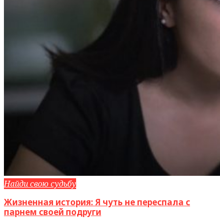
Найди свою судьбу
Жизненная история: Я чуть не переспала с
парнем своей подруги