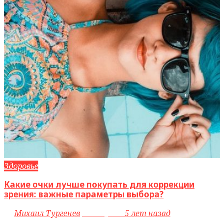
Здоровье
Какие очки лучше покупать для коррекции
зрения: важные параметры выбора?
by
Михаил Тургенев
access_time
5 лет назад