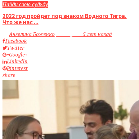
Найди свою судьбу
2022 год пройдет под знаком Водного Тигра.
Что же нас ...
by
Ангелина Боженко
access_time
5 лет назад
Facebook
Twitter
Google+
LinkedIn
Pinterest
share