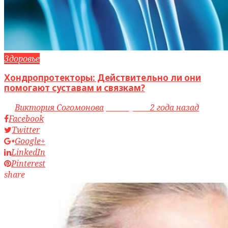
Здоровье
Хондропротекторы: Действительно ли они
помогают суставам и связкам?
by
Виктория Согомонова
access_time
2 года назад
Facebook
Twitter
Google+
LinkedIn
Pinterest
share