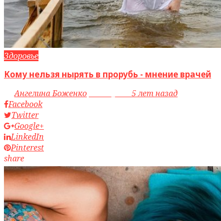
Здоровье
Кому нельзя нырять в прорубь - мнение врачей
by
Ангелина Боженко
access_time
5 лет назад
Facebook
Twitter
Google+
LinkedIn
Pinterest
share