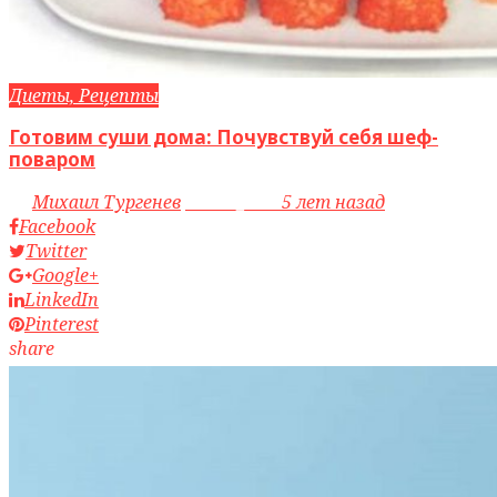
Диеты, Рецепты
Готовим суши дома: Почувствуй себя шеф-
поваром
by
Михаил Тургенев
access_time
5 лет назад
Facebook
Twitter
Google+
LinkedIn
Pinterest
share