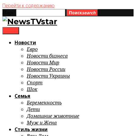
Перейти к содержанию
Ищи:
Поиск
search
menu
Новости
Евро
Новости бизнеса
Новости Мир
Новости России
Новости Украины
Спорт
Шок
Семья
Беременность
Дети
Домашние животные
Муж и Жена
Стиль жизни