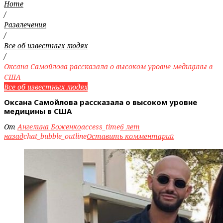
Home
/
Развлечения
/
Все об известных людях
/
Оксана Самойлова рассказала о высоком уровне медицины в
США
Все об известных людях
Оксана Самойлова рассказала о высоком уровне
медицины в США
От
Ангелина Боженко
access_time
6 лет
назад
chat_bubble_outline
Оставить комментарий