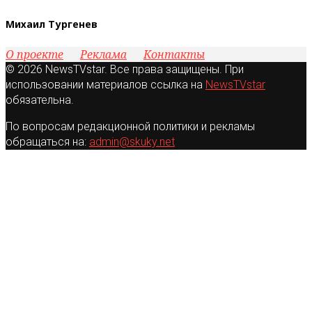
Михаил Тургенев
О проекте
Реклама
Контакты
© 2026 NewsTVstar. Все права защищены. При
использовании материалов ссылка на
NewsTVstar
обязательна.
По вопросам редакционной политики и рекламы
обращаться на:
admin@skuky.net