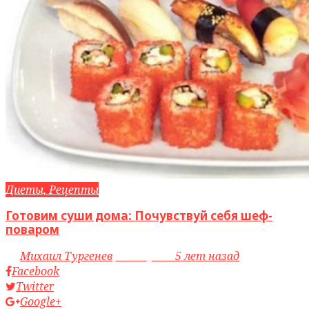
Диеты, Рецепты
Готовим суши дома: Почувствуй себя шеф-
поваром
by
Михаил Тургенев
access_time
5 лет назад
Facebook
Twitter
Google+