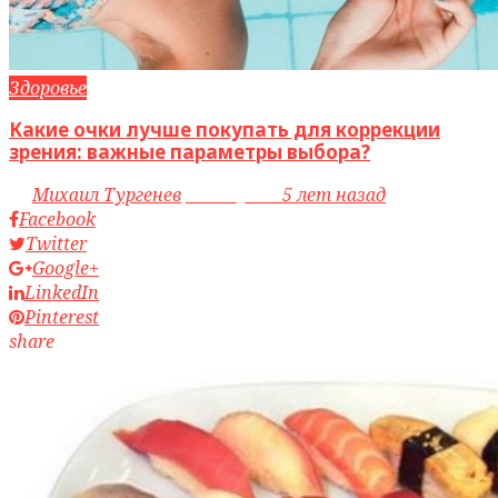
Здоровье
Какие очки лучше покупать для коррекции
зрения: важные параметры выбора?
by
Михаил Тургенев
access_time
5 лет назад
Facebook
Twitter
Google+
LinkedIn
Pinterest
share