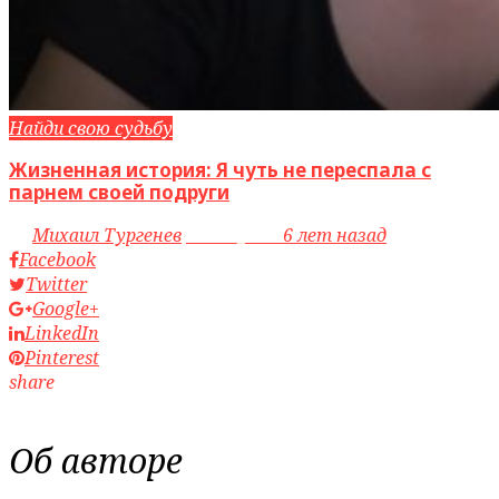
Найди свою судьбу
Жизненная история: Я чуть не переспала с
парнем своей подруги
by
Михаил Тургенев
access_time
6 лет назад
Facebook
Twitter
Google+
LinkedIn
Pinterest
share
Об авторе