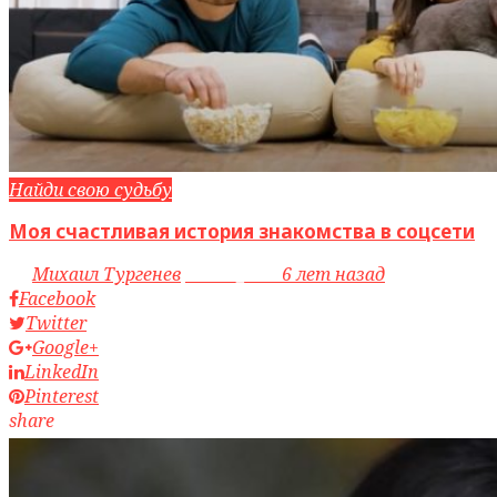
Найди свою судьбу
Моя счастливая история знакомства в соцсети
by
Михаил Тургенев
access_time
6 лет назад
Facebook
Twitter
Google+
LinkedIn
Pinterest
share