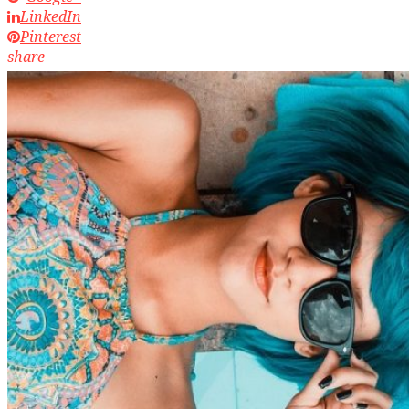
LinkedIn
Pinterest
share