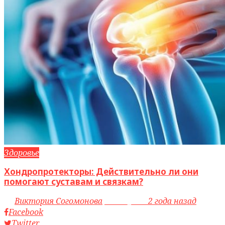
Здоровье
Хондропротекторы: Действительно ли они
помогают суставам и связкам?
by
Виктория Согомонова
access_time
2 года назад
Facebook
Twitter