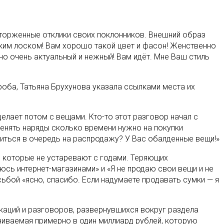
сторженные отклики своих поклонников. Внешний образ
аким лоском! Вам хорошо такой цвет и фасон! Женственно
, но очень актуальный и нежный! Вам идёт. Мне Ваш стиль
роба, Татьяна Брухунова указала ссылками места их
елает потом с вещами. Кто-то этот разговор начал с
менять наряды сколько времени нужно на покупки
оиться в очередь на распродажу? У Вас обалденные вещи!»
, которые не устаревают с годами. Теряющих
юсь интернет-магазинами» и «Я не продаю свои вещи и не
ьбой «ясно, спасибо. Если надумаете продавать сумки — я
каций и разговоров, развернувшихся вокруг раздела
ниваемая примерно в один миллиард рублей, которую