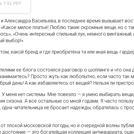
в 7:51 PDT
о и Александра Васильева, в последнее время вызывает во
и «Какое милое платье! Люблю такие скромные вещи, но с т
юбуюсь», «Очень интересный стильный лук, немного винтажный
ый выбор!»
ом, какой бренд и где приобретена та или иная вещь гарде
елями ее блога состоялся разговор о шоппинге и что она д
 занимаетесь? Просто жуть как любопытно, если часто так 
брый день! А как избавляетесь от вещей? Нельзя ли пристр
 У меня нет системы. Мне повезло — я умею выбирать вещи
ия сезона. А все остальные со мной годами. Я часто пользу
 одна читательница не бросает надежды, обратилась с прос
от плохой московской погоды, но и очередной волны публи
е достояние — это богатейшая коллекция антиквариата, оце