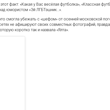
этот факт: «Какая у Вас весёлая футболка», «Классная фут
и над юмористом «Эй ЛГБТэшник…».
о что смогла убежать с «шефом» от осенней московской пог
етях не афишируют своих совместных фотографий, правда, о
торую коротко так и назвала «Ялта».