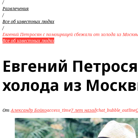
/
Развлечения
/
Все об известных людях
/
Евгений Петросян с помощницей сбежали от холода из Москв
Все об известных людях
Евгений Петрос
холода из Москв
От
Александр Бойко
access_time
7 лет назад
chat_bubble_outline