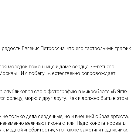
радость Евгения Петросяна, что его гастрольный график
даря молодой помощнице и даме сердца 73-летнего
 Москвы… И я побегу…», естественно сопровождает
а опубликовал свою фотографию в микроблоге «В Ялте
ся солнцу, морю и друг другу. Как и должно быть в этом
не только дела сердечные, но и внешний образ артиста,
 неизменно величают икона стиля. Надо констатировать,
я к модной «небритости», что также заметили подписчики.