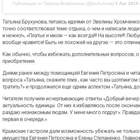
Публикация от Tatyana Brukhunova (@bruhunova)
2 Авг 2019 
Татьяна Брухунова, питаясь идеями от Эвелины Хромченк
точно соответствовал теме отдыха, о чем и написали люд
и нежно!», «Платье и мюли — как всегда!!! На высоте!!! Л
вообще нравится! Быть не похожей на других — это отличн
Как обычно, чтобы избежать дополнительных вопросов, о т
приобретения.
Днями ранее между помощницей Евгения Петросяна и читат
вопроса «Татьяна, скажите плиз , как часто вы шоппингом
тратить?» и продолжился еще одним аспектом «Татьяна, до
Читатели получили исчерпывающие ответы «Добрый вечер.
актуальность единицы. От них я избавляюсь после окончан
раздаю незнакомым людям. У меня много подруг». Правда,
первая в очереди.»
Крымские гастроли дали возможность убежать не только 
имущества Евгения Петросяна и Елены Степаненко. Главно