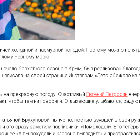
чей холодной и пасмурной погодой. Поэтому можно понять 
теплому Черному морю.
а начало бархатного сезона в Крым, был реализован благо
м написала на своей странице Инстаграм «Лето сбежало из
ы на прекрасную погоду. Счастливый
Евгений Петросян
вчер
факт, чтобы там ни говорили. Отдыхающие улыбаются, радуют
атьяной Брухуновой, нынче полностью взявшей в свои руки 
 и это сразу заметили подписчики: «Помолодел». Его теперь
тройнее «А вы похудели и классно выглядите» и пристрастилс