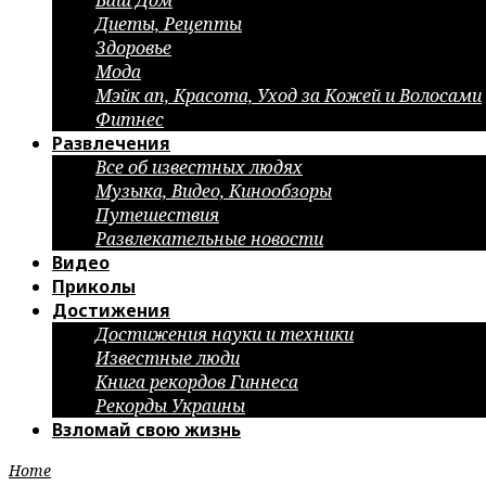
Ваш Дом
Диеты, Рецепты
Здоровье
Мода
Мэйк ап, Красота, Уход за Кожей и Волосами
Фитнес
Развлечения
Все об известных людях
Музыка, Видео, Кинообзоры
Путешествия
Развлекательные новости
Видео
Приколы
Достижения
Достижения науки и техники
Известные люди
Книга рекордов Гиннеса
Рекорды Украины
Взломай свою жизнь
Home