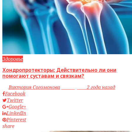
Здоровье
Хондропротекторы: Действительно ли они
помогают суставам и связкам?
by
Виктория Согомонова
access_time
2 года назад
Facebook
Twitter
Google+
LinkedIn
Pinterest
share