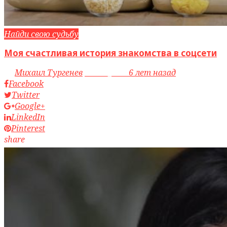
Найди свою судьбу
Моя счастливая история знакомства в соцсети
by
Михаил Тургенев
access_time
6 лет назад
Facebook
Twitter
Google+
LinkedIn
Pinterest
share