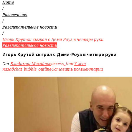
Home
/
Развлечения
/
Развлекательные новости
/
Игорь Крутой сыграл с Деми-Роуз в четыре руки
Развлекательные новости
Игорь Крутой сыграл с Деми-Роуз в четыре руки
От
Владимир Михайлов
access_time
7 лет
назад
chat_bubble_outline
Оставить комментарий