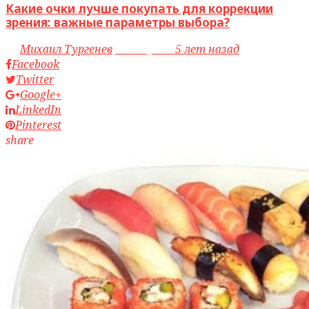
Какие очки лучше покупать для коррекции
зрения: важные параметры выбора?
by
Михаил Тургенев
access_time
5 лет назад
Facebook
Twitter
Google+
LinkedIn
Pinterest
share