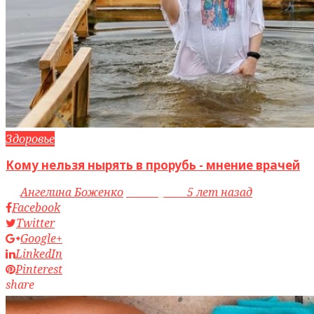
Здоровье
Кому нельзя нырять в прорубь - мнение врачей
by
Ангелина Боженко
access_time
5 лет назад
Facebook
Twitter
Google+
LinkedIn
Pinterest
share