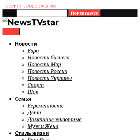
Перейти к содержанию
Ищи:
Поиск
search
menu
Новости
Евро
Новости бизнеса
Новости Мир
Новости России
Новости Украины
Спорт
Шок
Семья
Беременность
Дети
Домашние животные
Муж и Жена
Стиль жизни