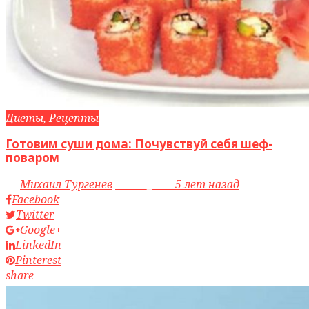
Диеты, Рецепты
Готовим суши дома: Почувствуй себя шеф-
поваром
by
Михаил Тургенев
access_time
5 лет назад
Facebook
Twitter
Google+
LinkedIn
Pinterest
share