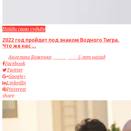
Найди свою судьбу
2022 год пройдет под знаком Водного Тигра.
Что же нас ...
by
Ангелина Боженко
access_time
5 лет назад
Facebook
Twitter
Google+
LinkedIn
Pinterest
share