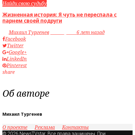
Найди свою судьбу
Жизненная история: Я чуть не переспала с
парнем своей подруги
by
Михаил Тургенев
access_time
6 лет назад
Facebook
Twitter
Google+
LinkedIn
Pinterest
share
Об авторе
Михаил Тургенев
О проекте
Реклама
Контакты
© 2026 NewsTVstar. Все права защищены. При