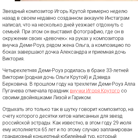
Звездный композитор Игорь Крутой примерно неделю
назад в своем недавно созданном аккаунте Инстаграм
написал, что на несколько дней уезжает отдохнуть с
семьей. При этом он выставил фотографию, где он в
окружении своих «девочек»: на руках у композитора
внучка Деми-Роуз, рядом жена Ольга, а композицию по
боках завершают дочка Александра и приемная дочь
Виктория.
Четырехлетняя Деми-Роуз родилась в браке 33-летней
Виктории (родная дочь Ольги Крутой) и Дэвида
Берковича. В прошлом году на трехлетии Деми-Роуз Алла
Пугачева отмечала праздник
внучки Игоря Крутого
со
своими двойняшками Лизой и Гариком.
Отдыхать это только так в шутку говорит композитор, на
счету которого десятки хитов написанных для звезд
российской эстрады. Как известно, в этом году 29 июля
ему исполняется 65 лет и по этому случаю запланирован
грандиозный концертный юбилейный тур, который