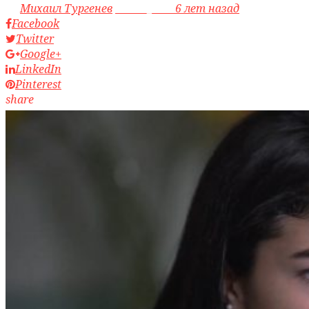
by
Михаил Тургенев
access_time
6 лет назад
Facebook
Twitter
Google+
LinkedIn
Pinterest
share