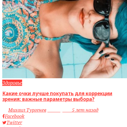
Здоровье
Какие очки лучше покупать для коррекции
зрения: важные параметры выбора?
by
Михаил Тургенев
access_time
5 лет назад
Facebook
Twitter