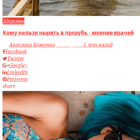
Здоровье
Кому нельзя нырять в прорубь - мнение врачей
by
Ангелина Боженко
access_time
5 лет назад
Facebook
Twitter
Google+
LinkedIn
Pinterest
share