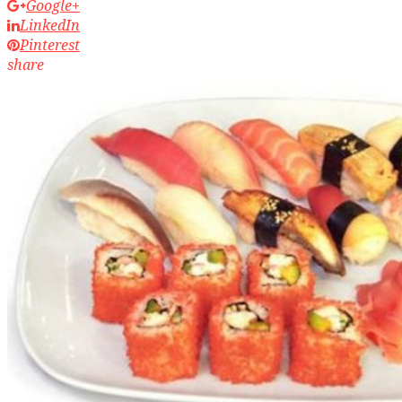
Google+
LinkedIn
Pinterest
share