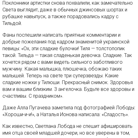
Поклонники артистки снова похвалили, как замечательно
Света выглядит, даже в обычных джинсовых шортах и
рубашке навыпуск, а также порадовались кадру с
Тильдой.
Фаны поспешили написать приятные комментарии и
добрые пожелания под кадром знаменитой украинской
певицы: «Ох, эти сладкие булочки! Тиля — толстопопик
такой. Тильда — такая сладенькая девочка. Сладкие. Так
хочется рядом с вами видеть сильного заботливого
мужчину. Какая малышка, плюшечка, обожаю таких
малышей. Теперь на свете три суперзвезды. Какие
сладкие ножки у Тилюши. Прекрасный снимок. Здоровья
вам и вашим близким. 3 ангелочка. Будьте все здоровы и
счастливы. С праздником».
Даже Алла Пугачева заметила под фотографией Лободы:
«Хороши-и-и!», а Наталья Ионова написала: «Сладость».
Как известно, Светлана Лобода не спешит афишировать
имя отца своей младшей дочери, но все уверены в том,