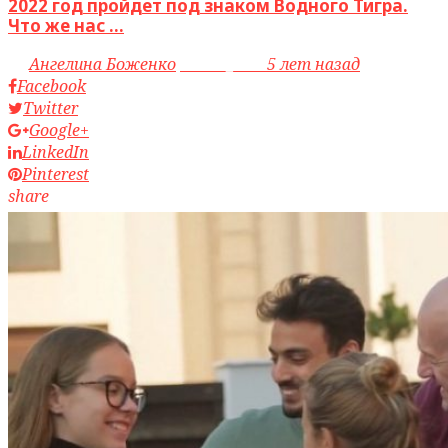
2022 год пройдет под знаком Водного Тигра.
Что же нас ...
by
Ангелина Боженко
access_time
5 лет назад
Facebook
Twitter
Google+
LinkedIn
Pinterest
share