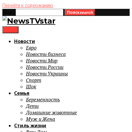
Перейти к содержанию
Ищи:
Поиск
search
menu
Новости
Евро
Новости бизнеса
Новости Мир
Новости России
Новости Украины
Спорт
Шок
Семья
Беременность
Дети
Домашние животные
Муж и Жена
Стиль жизни