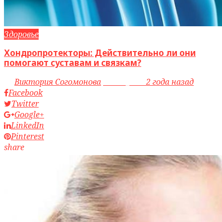
Здоровье
Хондропротекторы: Действительно ли они
помогают суставам и связкам?
by
Виктория Согомонова
access_time
2 года назад
Facebook
Twitter
Google+
LinkedIn
Pinterest
share