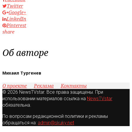
Twitter
Google+
LinkedIn
Pinterest
share
Об авторе
Михаил Тургенев
О проекте
Реклама
Контакты
© 2026 NewsTVstar. Все права защищены. При
использовании материалов ссылка на
NewsTVstar
обязательна.
По вопросам редакционной политики и рекламы
обращаться на:
admin@skuky.net