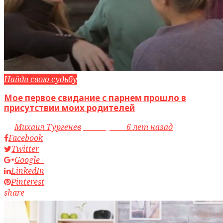
Найди свою судьбу
Мое первое свидание с парнем прошло в
присутствии моих родителей
by
Михаил Тургенев
access_time
6 лет назад
Facebook
Twitter
Google+
LinkedIn
Pinterest
share