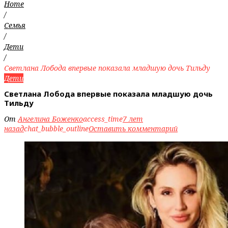
Home
/
Семья
/
Дети
/
Светлана Лобода впервые показала младшую дочь Тильду
Дети
Светлана Лобода впервые показала младшую дочь
Тильду
От
Ангелина Боженко
access_time
7 лет
назад
chat_bubble_outline
Оставить комментарий