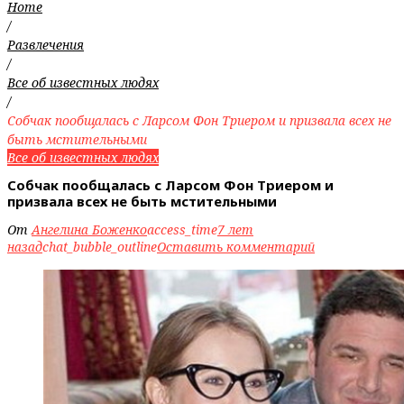
Home
/
Развлечения
/
Все об известных людях
/
Собчак пообщалась с Ларсом Фон Триером и призвала всех не
быть мстительными
Все об известных людях
Собчак пообщалась с Ларсом Фон Триером и
призвала всех не быть мстительными
От
Ангелина Боженко
access_time
7 лет
назад
chat_bubble_outline
Оставить комментарий