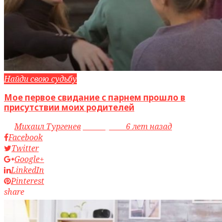
Найди свою судьбу
Мое первое свидание с парнем прошло в
присутствии моих родителей
by
Михаил Тургенев
access_time
6 лет назад
Facebook
Twitter
Google+
LinkedIn
Pinterest
share