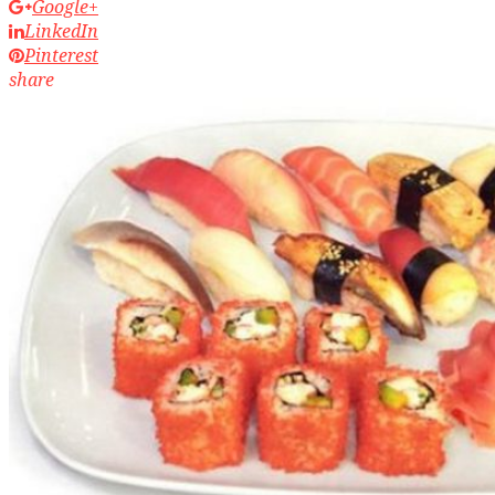
Google+
LinkedIn
Pinterest
share