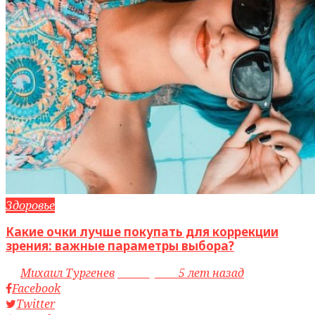
Здоровье
Какие очки лучше покупать для коррекции
зрения: важные параметры выбора?
by
Михаил Тургенев
access_time
5 лет назад
Facebook
Twitter