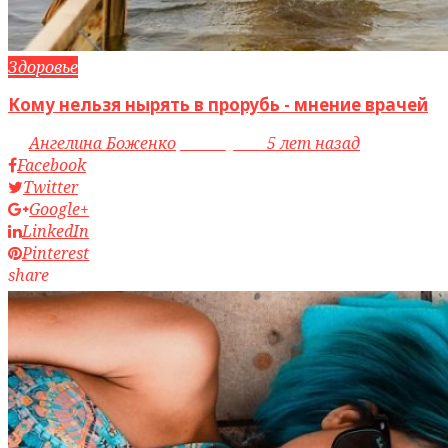
Здоровье
Кому нельзя нырять в прорубь - мнение врачей
by
Ангелина Боженко
access_time
5 лет назад
Facebook
Twitter
Google+
LinkedIn
Pinterest
share