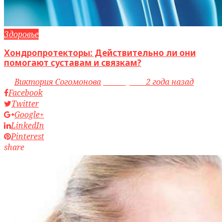
Здоровье
Хондропротекторы: Действительно ли они
помогают суставам и связкам?
by
Виктория Согомонова
access_time
2 года назад
Facebook
Twitter
Google+
LinkedIn
Pinterest
share