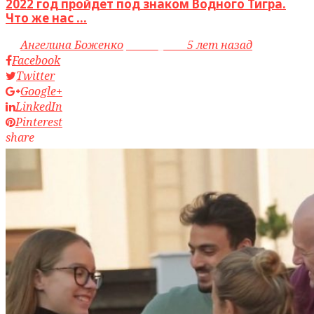
2022 год пройдет под знаком Водного Тигра.
Что же нас ...
by
Ангелина Боженко
access_time
5 лет назад
Facebook
Twitter
Google+
LinkedIn
Pinterest
share