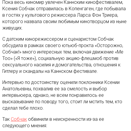
Пока весь киномир увлечен Каннским кинофестивалем,
Ксения Собчак отправилась в Копенгаген, где побывала
в гостях у культового режиссера Ларса Фон Триера,
которого назвала своим любимым кинотворцом из ныне
живущих.
С датским кинорежиссером и сценаристом Собчак
обсудила в рамках своего ютьюб-прокта «Осторожно,
Собчак!» много интересных тем, включая движение «Me
Too» («Я тоже»), социальную акцию-флешмоб против
сексуального насилия и домогательства, отношения к
Гитлеру и скандалы на Каннском фестивале.
Интервью по достоинству оценили поклонники Ксении
Анатольевны, похвалив ее за смелость и выбор
интервьюера, однако, не всем понравилось ее
высказывание по поводу того, стоит ли мстить тем, кто
сделал тебе плохо.
Так
Собчак
обвинили в неискренности из-за ее
следующего мнения: