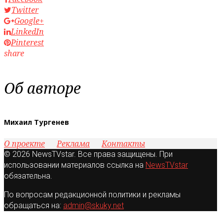
Twitter
Google+
LinkedIn
Pinterest
share
Об авторе
Михаил Тургенев
О проекте
Реклама
Контакты
© 2026 NewsTVstar. Все права защищены. При
использовании материалов ссылка на
NewsTVstar
обязательна.
По вопросам редакционной политики и рекламы
обращаться на:
admin@skuky.net