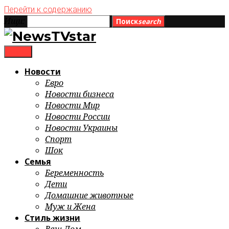
Перейти к содержанию
Ищи:
Поиск
search
menu
Новости
Евро
Новости бизнеса
Новости Мир
Новости России
Новости Украины
Спорт
Шок
Семья
Беременность
Дети
Домашние животные
Муж и Жена
Стиль жизни