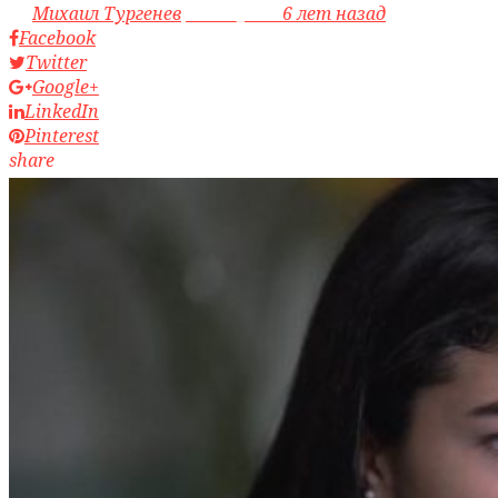
by
Михаил Тургенев
access_time
6 лет назад
Facebook
Twitter
Google+
LinkedIn
Pinterest
share