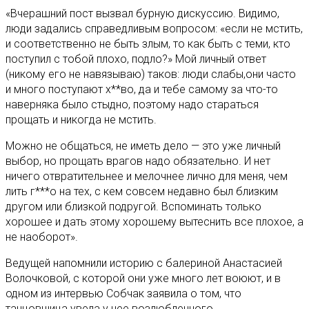
«Вчерашний пост вызвал бурную дискуссию. Видимо,
люди задались справедливым вопросом: «если не мстить,
и соответственно не быть злым, то как быть с теми, кто
поступил с тобой плохо, подло?» Мой личный ответ
(никому его не навязываю) таков: люди слабы,они часто
и много поступают х**во, да и тебе самому за что-то
наверняка было стыдно, поэтому надо стараться
прощать и никогда не мстить.
Можно не общаться, не иметь дело — это уже личный
выбор, но прощать врагов надо обязательно. И нет
ничего отвратительнее и мелочнее лично для меня, чем
лить г***о на тех, с кем совсем недавно был близким
другом или близкой подругой. Вспоминать только
хорошее и дать этому хорошему вытеснить все плохое, а
не наоборот».
Ведущей напомнили историю с балериной Анастасией
Волочковой, с которой они уже много лет воюют, и в
одном из интервью Собчак заявила о том, что
танцовщица увела у нее возлюбленного.