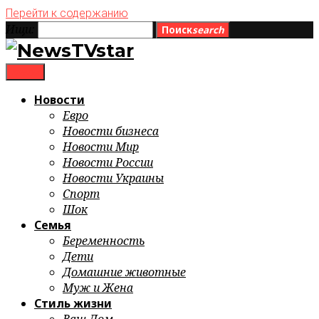
Перейти к содержанию
Ищи:
Поиск
search
menu
Новости
Евро
Новости бизнеса
Новости Мир
Новости России
Новости Украины
Спорт
Шок
Семья
Беременность
Дети
Домашние животные
Муж и Жена
Стиль жизни