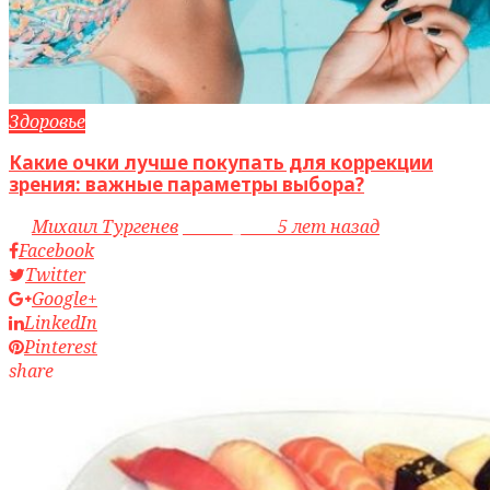
Здоровье
Какие очки лучше покупать для коррекции
зрения: важные параметры выбора?
by
Михаил Тургенев
access_time
5 лет назад
Facebook
Twitter
Google+
LinkedIn
Pinterest
share