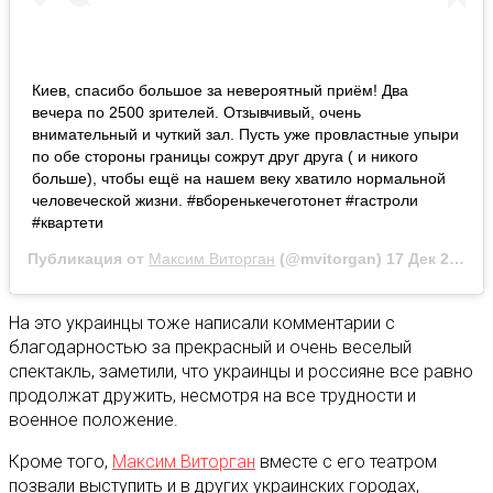
Киев, спасибо большое за невероятный приём! Два
вечера по 2500 зрителей. Отзывчивый, очень
внимательный и чуткий зал. Пусть уже провластные упыри
по обе стороны границы сожрут друг друга ( и никого
больше), чтобы ещё на нашем веку хватило нормальной
человеческой жизни. #вборенькечеготонет #гастроли
#квартети
Публикация от
Максим Виторган
(@mvitorgan)
17 Дек 2018 в 1:43 PST
На это украинцы тоже написали комментарии с
благодарностью за прекрасный и очень веселый
спектакль, заметили, что украинцы и россияне все равно
продолжат дружить, несмотря на все трудности и
военное положение.
Кроме того,
Максим Виторган
вместе с его театром
позвали выступить и в других украинских городах,