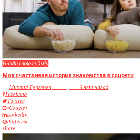
Найди свою судьбу
Моя счастливая история знакомства в соцсети
by
Михаил Тургенев
access_time
6 лет назад
Facebook
Twitter
Google+
LinkedIn
Pinterest
share