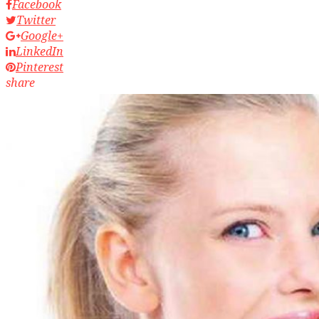
Facebook
Twitter
Google+
LinkedIn
Pinterest
share