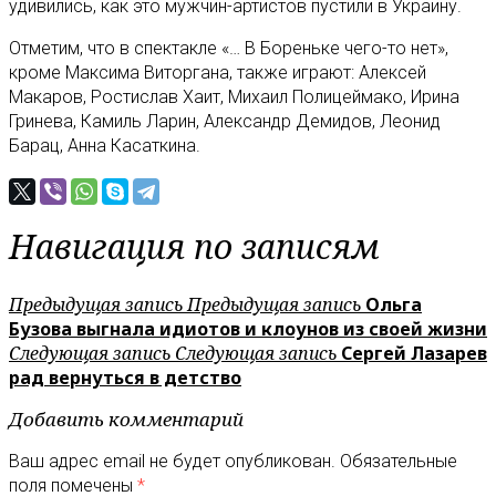
удивились, как это мужчин-артистов пустили в Украину.
Отметим, что в спектакле «… В Бореньке чего-то нет»,
кроме Максима Виторгана, также играют: Алексей
Макаров, Ростислав Хаит, Михаил Полицеймако, Ирина
Гринева, Камиль Ларин, Александр Демидов, Леонид
Барац, Анна Касаткина.
Навигация по записям
Предыдущая запись
Предыдущая запись
Ольга
Бузова выгнала идиотов и клоунов из своей жизни
Следующая запись
Следующая запись
Сергей Лазарев
рад вернуться в детство
Добавить комментарий
Ваш адрес email не будет опубликован.
Обязательные
поля помечены
*