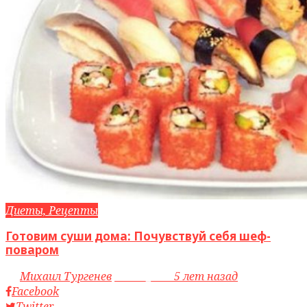
Диеты, Рецепты
Готовим суши дома: Почувствуй себя шеф-
поваром
by
Михаил Тургенев
access_time
5 лет назад
Facebook
Twitter