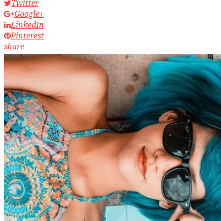
Twitter
Google+
LinkedIn
Pinterest
share