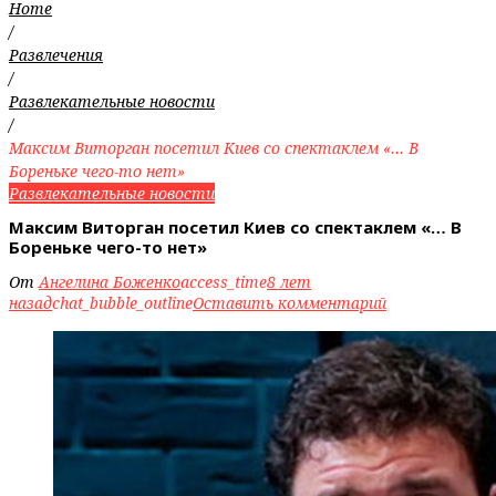
Home
/
Развлечения
/
Развлекательные новости
/
Максим Виторган посетил Киев со спектаклем «… В
Бореньке чего-то нет»
Развлекательные новости
Максим Виторган посетил Киев со спектаклем «… В
Бореньке чего-то нет»
От
Ангелина Боженко
access_time
8 лет
назад
chat_bubble_outline
Оставить комментарий