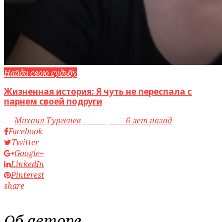
Найди свою судьбу
Жизненная история: Я чуть не переспала с
парнем своей подруги
by
Михаил Тургенев
access_time
6 лет назад
Facebook
Twitter
Google+
LinkedIn
Pinterest
share
Об авторе