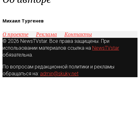
Михаил Тургенев
О проекте
Реклама
Контакты
© 2026 NewsTVstar. Все права защищены. При
использовании материалов ссылка на
NewsTVstar
обязательна.
По вопросам редакционной политики и рекламы
обращаться на:
admin@skuky.net