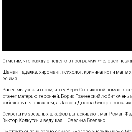
Отметим, что каждую неделю в программу «Человек-невидим
Шаман, гадалка, хиромант, психолог, криминалист и маг 
ее имя.
Ранее мы узнали о том, что у Веры Сотниковой роман с ж
станет матерью-героиней, Борис Грачевский любит очень 
избежать неловких тем, а Лариса Долина быстро воскликну
Секреты из звездных шкафов вытаскивают: маг Роман Фад
Виктор Колкутин и ведущая – Эвелина Бледанс.
Смотрите онлайн прямо сейчас: «Человек-невидимка» с Ма