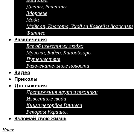
Ваш Дом
Диеты, Рецепты
Здоровье
Мода
Мэйк ап, Красота, Уход за Кожей и Волосами
Фитнес
Развлечения
Все об известных людях
Музыка, Видео, Кинообзоры
Путешествия
Развлекательные новости
Видео
Приколы
Достижения
Достижения науки и техники
Известные люди
Книга рекордов Гиннеса
Рекорды Украины
Взломай свою жизнь
Home