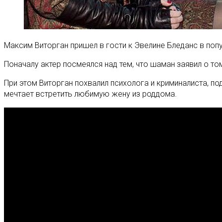
Максим Виторган пришел в гости к Эвелине Бледанс в попу
Поначалу актер посмеялся над тем, что шаман заявил о том
При этом Виторган похвалил психолога и криминалиста, под
мечтает встретить любимую жену из роддома.