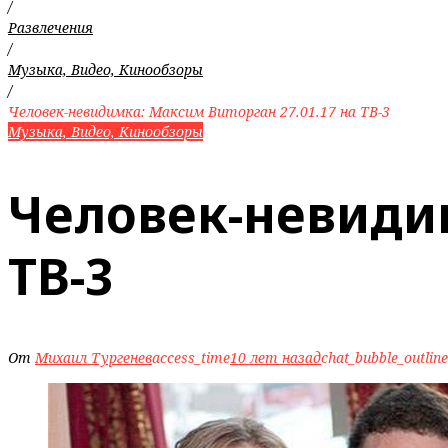
/
Развлечения
/
Музыка, Видео, Кинообзоры
/
Человек-невидимка: Максим Виторган 27.01.17 на ТВ-3
Музыка, Видео, Кинообзоры
Человек-невидим
ТВ-3
От
Михаил Тургенев
access_time
10 лет назад
chat_bubble_outline