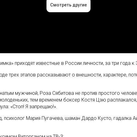
ка» приходят известные в России личности, за три года к 
в ходе трех этапов рассказывают о внешности, характере, 
енатым мужчиной, Роза Сябитова не против простого челов
молоденьких, тем временем боксер Костя Цзю расплакался,
ла: «Стоп! Я запрещаю!».
, психолог Мария Пугачева, шаман Дардо Кусто, гадалка А
ксимом Виторганом на ТВ-3: