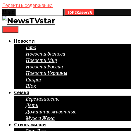
Перейти к содержанию
Ищи:
Поиск
search
menu
Новости
Евро
Новости бизнеса
Новости Мир
Новости России
Новости Украины
Спорт
Шок
Семья
Беременность
Дети
Домашние животные
Муж и Жена
Стиль жизни