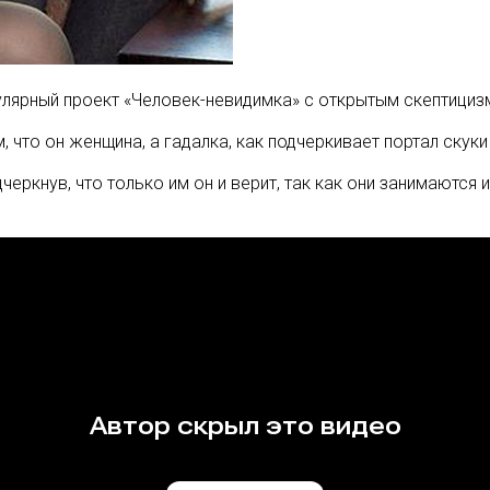
лярный проект «Человек-невидимка» с открытым скептицизмо
, что он женщина, а гадалка, как подчеркивает портал скуки
черкнув, что только им он и верит, так как они занимаются 