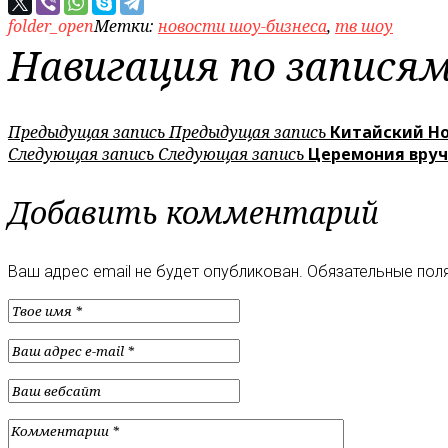
folder_open
Метки:
новости шоу-бизнеса
,
тв шоу
Навигация по запися
Предыдущая запись
Предыдущая запись
Китайский Но
Следующая запись
Следующая запись
Церемония вруч
Добавить комментарий
Ваш адрес email не будет опубликован.
Обязательные пол