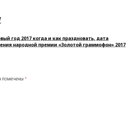
м
вый год 2017 когда и как праздновать, дата
ения народной премии «Золотой граммофон» 2017
я помечены
*