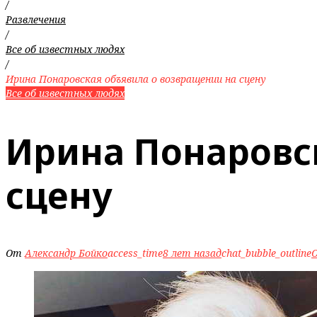
/
Развлечения
/
Все об известных людях
/
Ирина Понаровская объявила о возвращении на сцену
Все об известных людях
Ирина Понаровс
сцену
От
Александр Бойко
access_time
8 лет назад
chat_bubble_outline