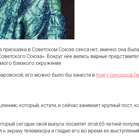
ла присказка в Советском Союзе секса нет, именно она был
оветского Союза». Вокруг нее вились видные представители
амого близкого окружения.
онаровской, его можно было бы занести в
Книгу рекордов Г
енник, который, кстати, и сейчас занимает крупный пост, к
оторый сегодня свой выпуск посвятит этой 65-летней попул
 к экрану телевизора и гладил его во время ее выступлений