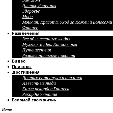
Ваш Дом
Диеты, Рецепты
Здоровье
Мода
Мэйк ап, Красота, Уход за Кожей и Волосами
Фитнес
Развлечения
Все об известных людях
Музыка, Видео, Кинообзоры
Путешествия
Развлекательные новости
Видео
Приколы
Достижения
Достижения науки и техники
Известные люди
Книга рекордов Гиннеса
Рекорды Украины
Взломай свою жизнь
Home