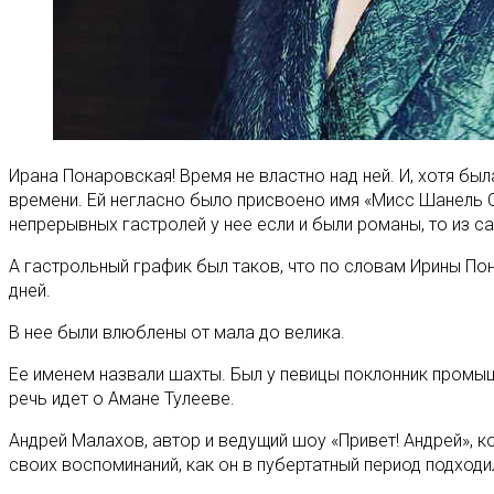
Ирана Понаровская! Время не властно над ней. И, хотя бы
времени. Ей негласно было присвоено имя «Мисс Шанель С
непрерывных гастролей у нее если и были романы, то из с
А гастрольный график был таков, что по словам Ирины П
дней.
В нее были влюблены от мала до велика.
Ее именем назвали шахты. Был у певицы поклонник промышл
речь идет о Амане Тулееве.
Андрей Малахов, автор и ведущий шоу «Привет! Андрей», к
своих воспоминаний, как он в пубертатный период подходил