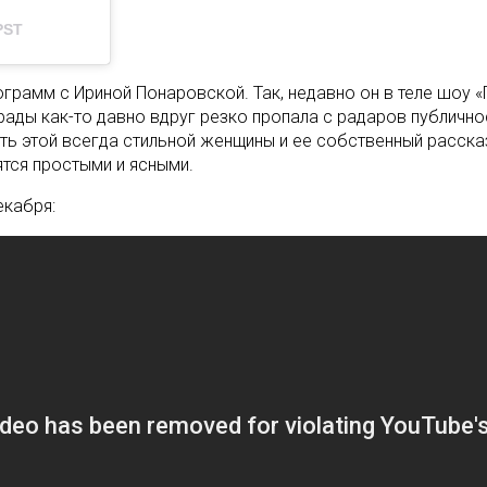
PST
грамм с Ириной Понаровской. Так, недавно он в теле шоу 
рады как-то давно вдруг резко пропала с радаров публичнос
ть этой всегда стильной женщины и ее собственный расска
тся простыми и ясными.
екабря: