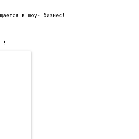
щается в шоу- бизнес! 

 !