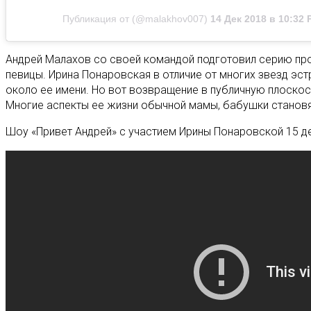
Публикация от (@malakhov007)
14 Дек 2018 в 10:32 
Андрей Малахов со своей командой подготовил серию про
певицы. Ирина Понаровская в отличие от многих звезд эст
около ее имени. Но вот возвращение в публичную плоскос
Многие аспекты ее жизни обычной мамы, бабушки становя
Шоу «Привет Андрей» с участием Ирины Понаровской 15 д