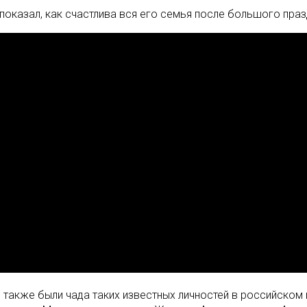
казал, как счастлива вся его семья после большого празд
 также были чада таких известных личностей в российском ш