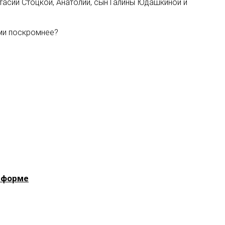
тасии Стоцкой, Анатолий, сын Галины Юдашкиной и
ами поскромнее?
й форме