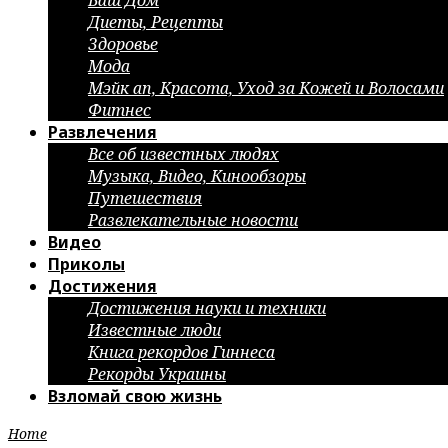
Ваш Дом
Диеты, Рецепты
Здоровье
Мода
Мэйк ап, Красота, Уход за Кожей и Волосами
Фитнес
Развлечения
Все об известных людях
Музыка, Видео, Кинообзоры
Путешествия
Развлекательные новости
Видео
Приколы
Достижения
Достижения науки и техники
Известные люди
Книга рекордов Гиннеса
Рекорды Украины
Взломай свою жизнь
Home