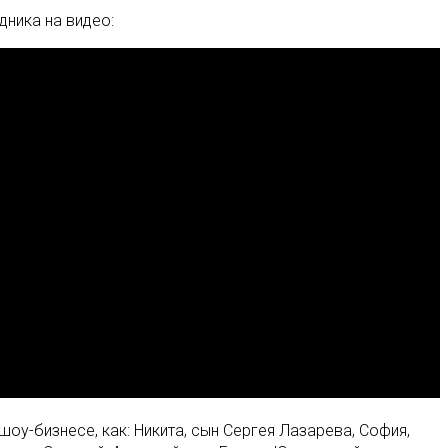
ника на видео:
оу-бизнесе, как: Никита, сын Сергея Лазарева, София,