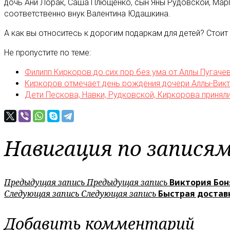
дочь Ани Лорак, Саша Плющенко, сын Яны Рудовской, Марг
соответственно внук Валентина Юдашкина.
А как вы относитесь к дорогим подаркам для детей? Стои
Не пропустите по теме:
Филипп Киркоров до сих пор без ума от Аллы Пугаче
Киркоров отмечает день рождения дочери Аллы-Вик
Дети Пескова, Навки, Рудковской, Киркорова принял
Навигация по запися
Предыдущая запись
Предыдущая запись
Виктория Бон
Следующая запись
Следующая запись
Быстрая достав
Добавить комментарий