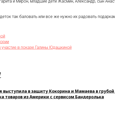
арита и Мирон, младшие дети Жасмин, Александр, сын Анас
т деток так баловать или все же нужно их радовать подарк
вой
тории
и участие в показе Галины Юдашкиной
м
я выступила в защиту Кокорина и Мамаева в грубо
ка товаров из Америки с сервисом Бандеролька