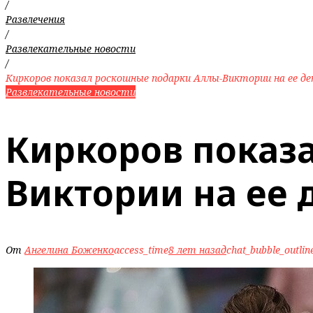
/
Развлечения
/
Развлекательные новости
/
Киркоров показал роскошные подарки Аллы-Виктории на ее де
Развлекательные новости
Киркоров показ
Виктории на ее
От
Ангелина Боженко
access_time
8 лет назад
chat_bubble_outlin