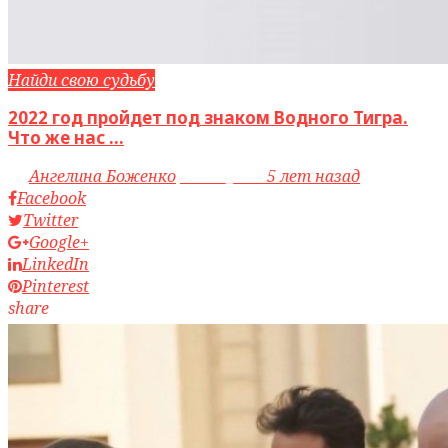
Найди свою судьбу
2022 год пройдет под знаком Водного Тигра.
Что же нас ...
by
Ангелина Боженко
access_time
5 лет назад
Facebook
Twitter
Google+
LinkedIn
Pinterest
share