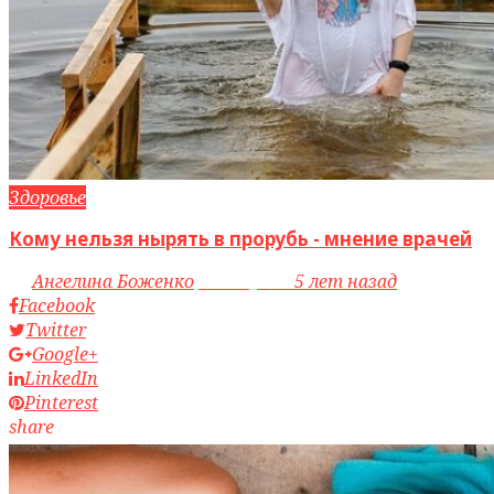
Здоровье
Кому нельзя нырять в прорубь - мнение врачей
by
Ангелина Боженко
access_time
5 лет назад
Facebook
Twitter
Google+
LinkedIn
Pinterest
share