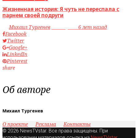
Жизненная история: Я чуть не переспала с
парнем своей подруги
by
Михаил Тургенев
access_time
6 лет назад
Facebook
Twitter
Google+
LinkedIn
Pinterest
share
Об авторе
Михаил Тургенев
О проекте
Реклама
Контакты
© 2026 NewsTVstar. Все права защищены. При
использовании материалов ссылка на
NewsTVstar