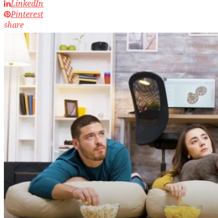
LinkedIn
Pinterest
share