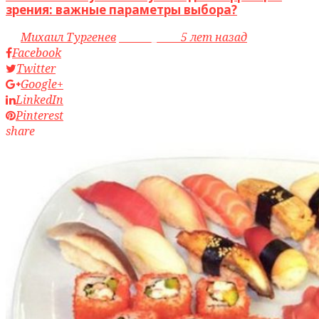
зрения: важные параметры выбора?
by
Михаил Тургенев
access_time
5 лет назад
Facebook
Twitter
Google+
LinkedIn
Pinterest
share