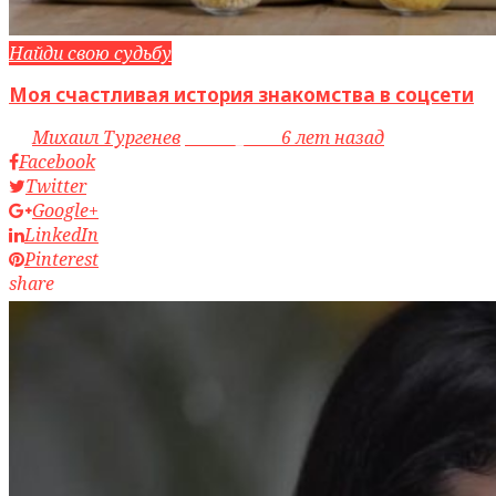
Найди свою судьбу
Моя счастливая история знакомства в соцсети
by
Михаил Тургенев
access_time
6 лет назад
Facebook
Twitter
Google+
LinkedIn
Pinterest
share