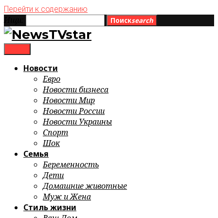
Перейти к содержанию
Ищи:
Поиск
search
menu
Новости
Евро
Новости бизнеса
Новости Мир
Новости России
Новости Украины
Спорт
Шок
Семья
Беременность
Дети
Домашние животные
Муж и Жена
Стиль жизни