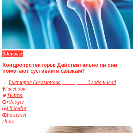
Здоровье
Хондропротекторы: Действительно ли они
помогают суставам и связкам?
by
Виктория Согомонова
access_time
2 года назад
Facebook
Twitter
Google+
LinkedIn
Pinterest
share