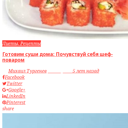
Диеты, Рецепты
Готовим суши дома: Почувствуй себя шеф-
поваром
by
Михаил Тургенев
access_time
5 лет назад
Facebook
Twitter
Google+
LinkedIn
Pinterest
share