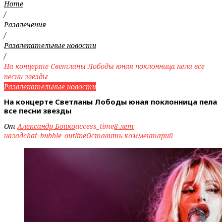
Home
/
Развлечения
/
Развлекательные новости
/
На концерте Светланы Лободы юная поклонница пела все
песни звезды
Развлекательные новости
На концерте Светланы Лободы юная поклонница пела
все песни звезды
От
Александр Бойко
access_time
8 лет
назад
chat_bubble_outline
Оставить комментарий