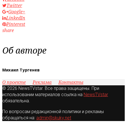
Twitter
Google+
LinkedIn
Pinterest
share
Об авторе
Михаил Тургенев
О проекте
Реклама
Контакты
© 2026 NewsTVstar. Все права защищены. При
использовании материалов ссылка на
NewsTVstar
обязательна.
По вопросам редакционной политики и рекламы
обращаться на:
admin@skuky.net