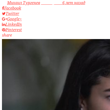
by
Михаил Тургенев
access_time
6 лет назад
Facebook
Twitter
Google+
LinkedIn
Pinterest
share