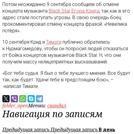
Потом неожиданно 9 сентября сообщили об отмене
концерта музыканта
Black Star Егора Крида
, так как в его
адрес стали поступать угрозы. В свою очередь боец
прокомментировал отмену концерта фразой: «Невелика
потеря».
10 сентября Крид и
Тимати
публично обратились
к Нурмагомедову, чтобы он попросил людей отказаться
от бойка концертов музыкантов Black Star. Н, что они
получили массу нелицеприятных высказываний.
«Бог тебе судья. Я был о тебе лучшего мнения. Все будет
так, как будет. Удачи тебе в предстоящем бою», –
написал Тимати.
folder_open
Метки:
скандал
Навигация по записям
Предыдущая запись
Предыдущая запись
В день