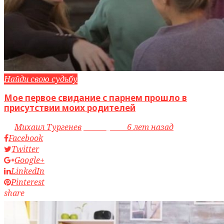
Найди свою судьбу
Мое первое свидание с парнем прошло в
присутствии моих родителей
by
Михаил Тургенев
access_time
6 лет назад
Facebook
Twitter
Google+
LinkedIn
Pinterest
share