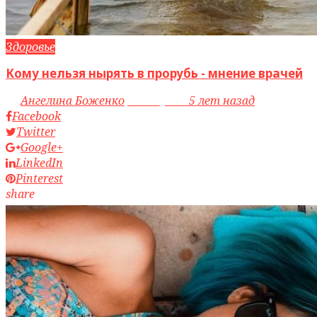
Здоровье
Кому нельзя нырять в прорубь - мнение врачей
by
Ангелина Боженко
access_time
5 лет назад
Facebook
Twitter
Google+
LinkedIn
Pinterest
share