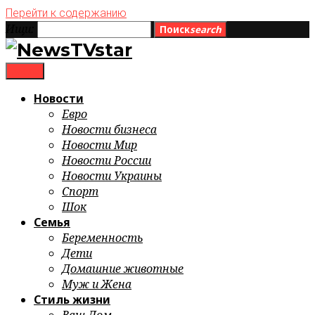
Перейти к содержанию
Ищи:
Поиск
search
menu
Новости
Евро
Новости бизнеса
Новости Мир
Новости России
Новости Украины
Спорт
Шок
Семья
Беременность
Дети
Домашние животные
Муж и Жена
Стиль жизни