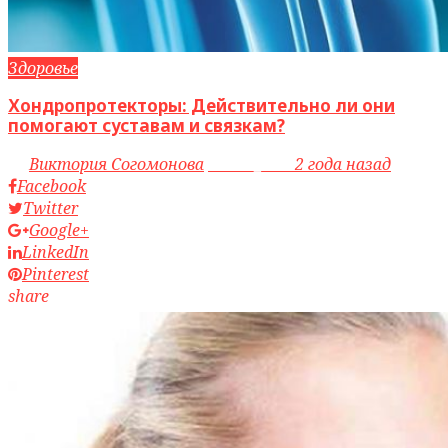
Здоровье
Хондропротекторы: Действительно ли они
помогают суставам и связкам?
by
Виктория Согомонова
access_time
2 года назад
Facebook
Twitter
Google+
LinkedIn
Pinterest
share