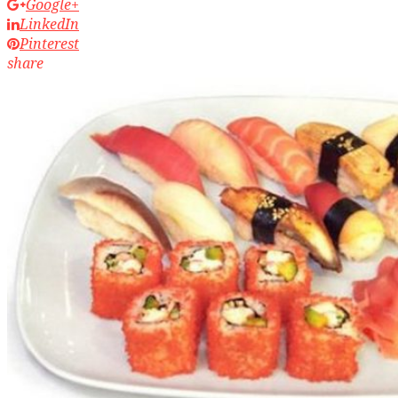
Google+
LinkedIn
Pinterest
share