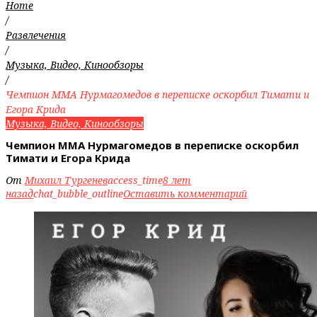
Home
/
Развлечения
/
Музыка, Видео, Кинообзоры
/
Чемпион ММА Нурмагомедов в переписке оскорбил Тимати и
Егора Крида
Музыка, Видео, Кинообзоры
Чемпион ММА Нурмагомедов в переписке оскорбил
Тимати и Егора Крида
От
Михаил Тургенев
access_time
8 лет
назад
chat_bubble_outline
Оставить комментарий