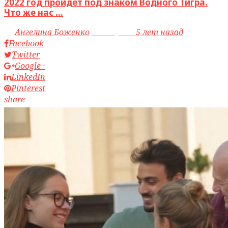
2022 год пройдет под знаком Водного Тигра.
Что же нас ...
by
Ангелина Боженко
access_time
5 лет назад
Facebook
Twitter
Google+
LinkedIn
Pinterest
share