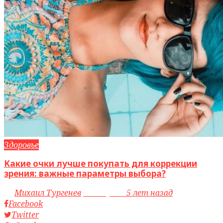
Здоровье
Какие очки лучше покупать для коррекции
зрения: важные параметры выбора?
by
Михаил Тургенев
access_time
5 лет назад
Facebook
Twitter