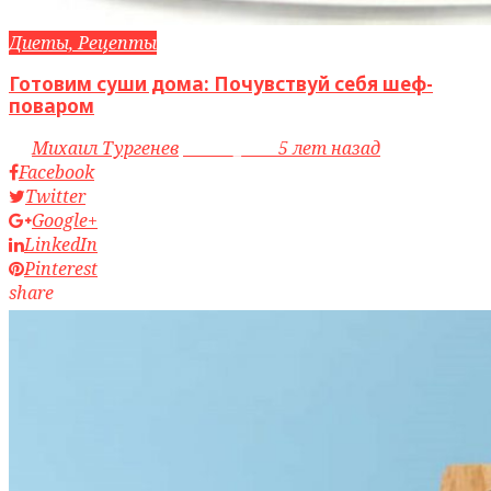
Диеты, Рецепты
Готовим суши дома: Почувствуй себя шеф-
поваром
by
Михаил Тургенев
access_time
5 лет назад
Facebook
Twitter
Google+
LinkedIn
Pinterest
share