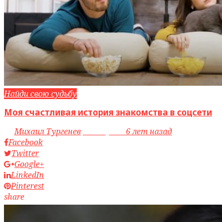
Найди свою судьбу
Моя счастливая история знакомства в соцсети
by
Михаил Тургенев
access_time
6 лет назад
Facebook
Twitter
Google+
LinkedIn
Pinterest
share