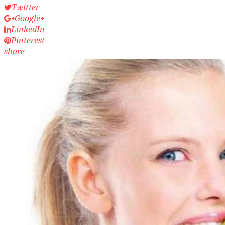
Twitter
Google+
LinkedIn
Pinterest
share