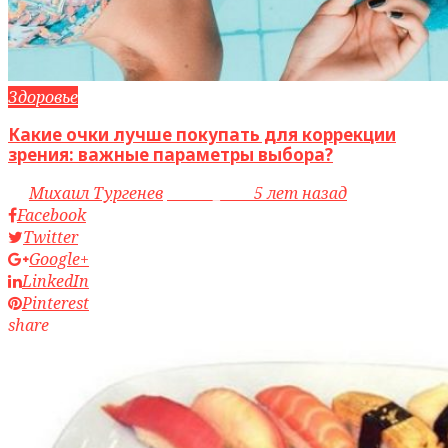
Здоровье
Какие очки лучше покупать для коррекции
зрения: важные параметры выбора?
by
Михаил Тургенев
access_time
5 лет назад
Facebook
Twitter
Google+
LinkedIn
Pinterest
share