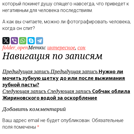
который покинет душу спящего навсегда, что приведет к
негативным для человека последствиям.
А как вы считаете, можно ли фотографировать человека,
когда он спит?
folder_open
Метки:
интересное
,
сон
Навигация по записям
Предыдущая запись
Предыдущая запись
Нужно ли
мочить зубную щетку до или после выжимания
зубной пасты?
Следующая запись
Следующая запись
Собчак облила
Жириновского водой за оскорбление
Добавить комментарий
Ваш адрес email не будет опубликован.
Обязательные
поля помечены
*