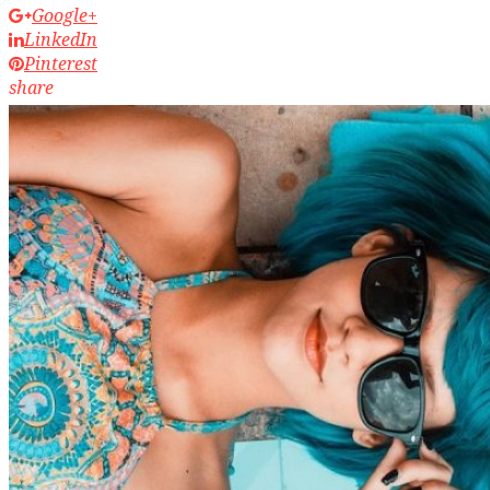
Google+
LinkedIn
Pinterest
share