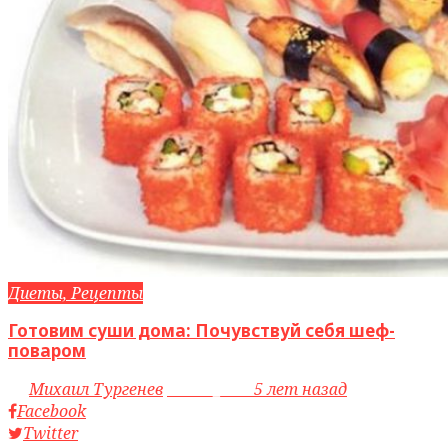
Диеты, Рецепты
Готовим суши дома: Почувствуй себя шеф-
поваром
by
Михаил Тургенев
access_time
5 лет назад
Facebook
Twitter