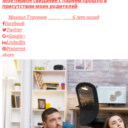
Мое первое свидание с парнем прошло в
присутствии моих родителей
by
Михаил Тургенев
access_time
6 лет назад
Facebook
Twitter
Google+
LinkedIn
Pinterest
share