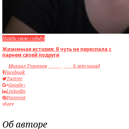
Найди свою судьбу
Жизненная история: Я чуть не переспала с
парнем своей подруги
by
Михаил Тургенев
access_time
6 лет назад
Facebook
Twitter
Google+
LinkedIn
Pinterest
share
Об авторе