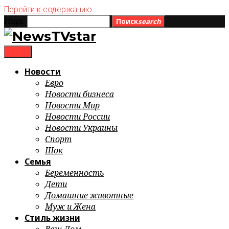
Перейти к содержанию
Ищи:
Поиск
search
menu
Новости
Евро
Новости бизнеса
Новости Мир
Новости России
Новости Украины
Спорт
Шок
Семья
Беременность
Дети
Домашние животные
Муж и Жена
Стиль жизни