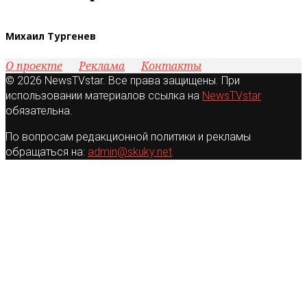
Михаил Тургенев
О проекте
Реклама
Контакты
© 2026 NewsTVstar. Все права защищены. При
использовании материалов ссылка на
NewsTVstar
обязательна.
По вопросам редакционной политики и рекламы
обращаться на:
admin@skuky.net