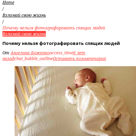
Home
/
Взломай свою жизнь
/
Почему нельзя фотографировать спящих людей
Взломай свою жизнь
Почему нельзя фотографировать спящих людей
От
Ангелина Боженко
access_time
8 лет
назад
chat_bubble_outline
Оставить комментарий