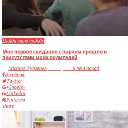
Найди свою судьбу
Мое первое свидание с парнем прошло в
присутствии моих родителей
by
Михаил Тургенев
access_time
6 лет назад
Facebook
Twitter
Google+
LinkedIn
Pinterest
share