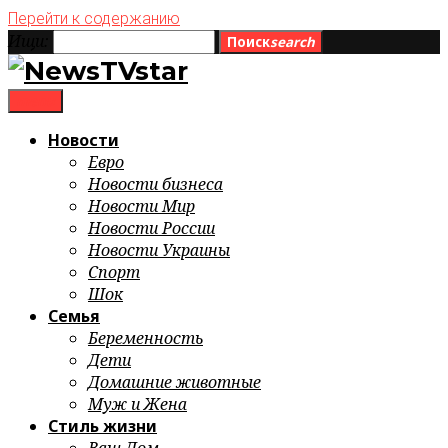
Перейти к содержанию
Ищи:
Поиск
search
menu
Новости
Евро
Новости бизнеса
Новости Мир
Новости России
Новости Украины
Спорт
Шок
Семья
Беременность
Дети
Домашние животные
Муж и Жена
Стиль жизни