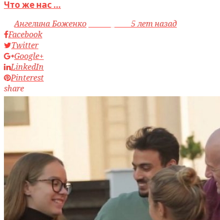
Что же нас ...
by
Ангелина Боженко
access_time
5 лет назад
Facebook
Twitter
Google+
LinkedIn
Pinterest
share