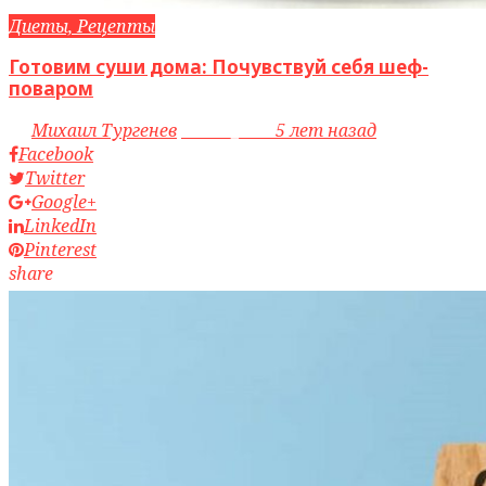
Диеты, Рецепты
Готовим суши дома: Почувствуй себя шеф-
поваром
by
Михаил Тургенев
access_time
5 лет назад
Facebook
Twitter
Google+
LinkedIn
Pinterest
share