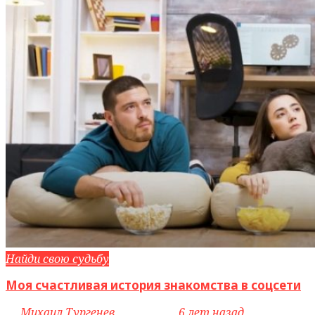
Найди свою судьбу
Моя счастливая история знакомства в соцсети
by
Михаил Тургенев
access_time
6 лет назад