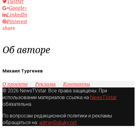
Twitter
Google+
LinkedIn
Pinterest
share
Об авторе
Михаил Тургенев
О проекте
Реклама
Контакты
© 2026 NewsTVstar. Все права защищены. При
использовании материалов ссылка на
NewsTVstar
обязательна.
По вопросам редакционной политики и рекламы
обращаться на:
admin@skuky.net