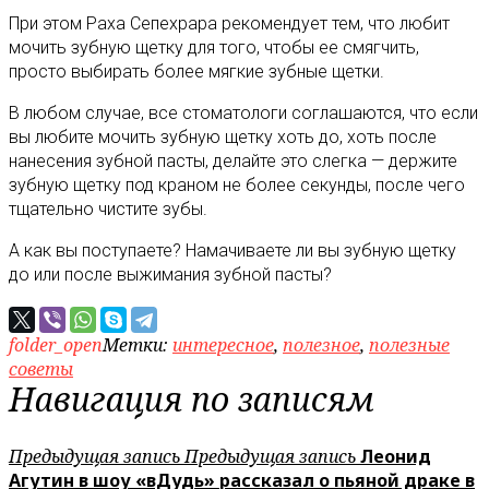
При этом Раха Сепехрара рекомендует тем, что любит
мочить зубную щетку для того, чтобы ее смягчить,
просто выбирать более мягкие зубные щетки.
В любом случае, все стоматологи соглашаются, что если
вы любите мочить зубную щетку хоть до, хоть после
нанесения зубной пасты, делайте это слегка — держите
зубную щетку под краном не более секунды, после чего
тщательно чистите зубы.
А как вы поступаете? Намачиваете ли вы зубную щетку
до или после выжимания зубной пасты?
folder_open
Метки:
интересное
,
полезное
,
полезные
советы
Навигация по записям
Предыдущая запись
Предыдущая запись
Леонид
Агутин в шоу «вДудь» рассказал о пьяной драке в