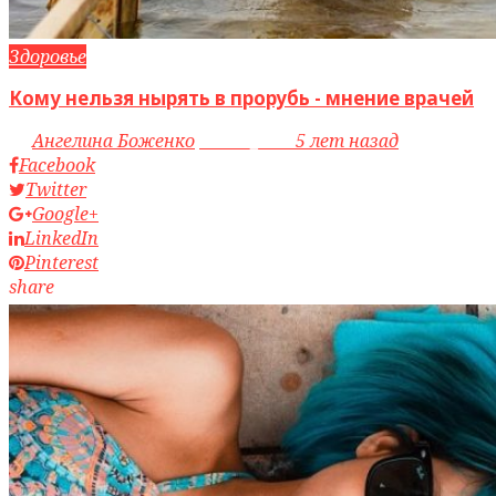
Здоровье
Кому нельзя нырять в прорубь - мнение врачей
by
Ангелина Боженко
access_time
5 лет назад
Facebook
Twitter
Google+
LinkedIn
Pinterest
share