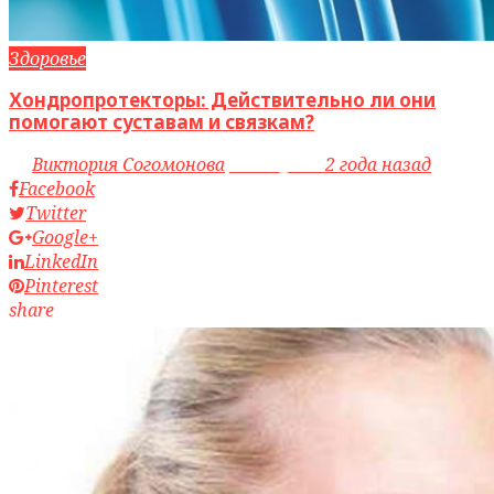
Здоровье
Хондропротекторы: Действительно ли они
помогают суставам и связкам?
by
Виктория Согомонова
access_time
2 года назад
Facebook
Twitter
Google+
LinkedIn
Pinterest
share