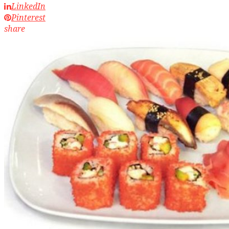
LinkedIn
Pinterest
share