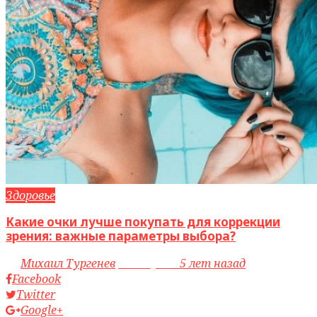
Здоровье
Какие очки лучше покупать для коррекции
зрения: важные параметры выбора?
by
Михаил Тургенев
access_time
5 лет назад
Facebook
Twitter
Google+