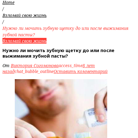
Home
/
Взломай свою жизнь
/
Нужно ли мочить зубную щетку до или после выжимания
зубной пасты?
Взломай свою жизнь
Нужно ли мочить зубную щетку до или после
выжимания зубной пасты?
От
Виктория Согомонова
access_time
8 лет
назад
chat_bubble_outline
Оставить комментарий