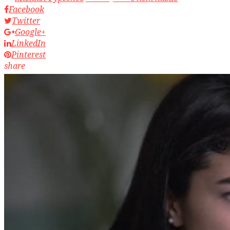
Facebook
Twitter
Google+
LinkedIn
Pinterest
share