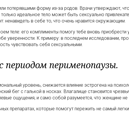
и потерявшими форму из-за родов. Врачи утверждают, что 
о только идеальное тело может быть сексуально привлекате
нт: ненавидеть в себе то, что очень нравится окружающим.
воем теле: его комплименты помогу тебе вновь приобрести 
ебе уверенности. К примеру: в последнем исследовании, п
ность чувствовать себя сексуальными.
с периодом перименопаузы.
ональный уровень, снижается влияние эстрогена на психол
ский бег с галькой в носках. Влагалище становится чрезв
левые ощущения, и само собой разумеется, что женщине не
ных препаратах, которые помогут пережить не самый легки