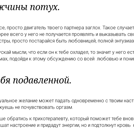
жчины потух.
е, просто двигатель твоего партнера заглох. Такое случае
ее всего у него не получается проявлять и выказывать сво
стры, просто постарайся быть любовницей, полной энтузиаз
скай мысли, что если он к тебе охладел, то значит у него
мах, подойди к этому обсуждению со всей любовью и пони
бя подавленной.
суальное желание может падать одновременно с твоим наст
искуешь не почувствовать оргазм.
чше обратись к прихотерапевту, который поможет тебе вно
ат настроение и придадут энергии, но и подтолкнут кровь к