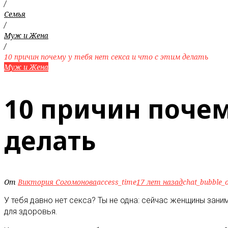
/
Семья
/
Муж и Жена
/
10 причин почему у тебя нет секса и что с этим делать
Муж и Жена
10 причин почему
делать
От
Виктория Согомонова
access_time
17 лет назад
chat_bubble_o
У тебя давно нет секса? Ты не одна: сейчас женщины зани
для здоровья.