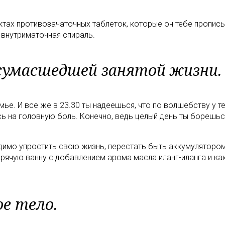
ктах противозачаточных таблеток, которые он тебе пропи
 внутриматочная спираль.
й сумасшедшей занятой жизни.
емье. И все же в 23.30 ты надеешься, что по волшебству у 
ь на головную боль. Конечно, ведь целый день ты борешьс
одимо упростить свою жизнь, перестать быть аккумулятором
орячую ванну с добавлением арома масла иланг-иланга и как
ое тело.