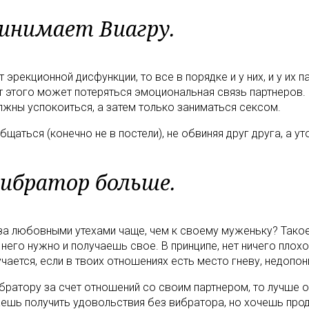
ринимает Виагру.
 эрекционной дисфункции, то все в порядке и у них, и у их
от этого может потеряться эмоциональная связь партнеров.
лжны успокоиться, а затем только заниматься сексом.
аться (конечно не в постели), не обвиняя друг друга, а ут
вибратор больше.
а любовными утехами чаще, чем к своему муженьку? Такое
 него нужно и получаешь свое. В принципе, нет ничего плох
учается, если в твоих отношениях есть место гневу, недоп
ибратору за счет отношений со своим партнером, то лучше 
ожешь получить удовольствия без вибратора, но хочешь пр