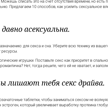
 Можешь списать это на счет отсутствия времени, но есть 
льню. Предлагаем 10 способов, как усилить сексуальное вл
 давно асексуальна.
значаению: для секса и сна. Уберите всю технику из вашего
т ресурсы.
огические игрушки. Поставьте секс как приоритет в спальн
омантична? Нет, тогда решите, чего ей не хватает, и запол
ы лишают тебя секс драйва.
возачаточные таблетки, чтобы заниматься сексом не волнуя
 эстроген, который увеличивает выработку протеина глобу