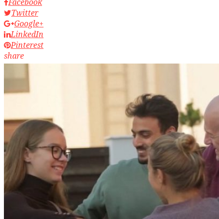
Facebook
Twitter
Google+
LinkedIn
Pinterest
share