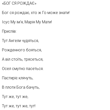
«БОГ СЯ РОЖДАЄ»
Бог ся рождає, хто ж Го може знати!
Ісус Му ім’я, Марія Му Мати!
Приспів:
Тут Ангели чудяться,
Рожденного бояться,
А віл стоїть, трясеться,
Осел смутно пасеться.
Пастиріє клячуть,
В плоти Бога бачуть,
Тут же, тут же,
Тут же, тут же, тут!