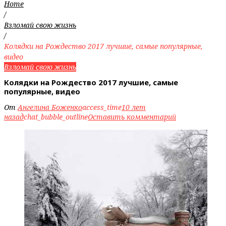
Home
/
Взломай свою жизнь
/
Колядки на Рождество 2017 лучшие, самые популярные,
видео
Взломай свою жизнь
Колядки на Рождество 2017 лучшие, самые
популярные, видео
От
Ангелина Боженко
access_time
10 лет
назад
chat_bubble_outline
Оставить комментарий