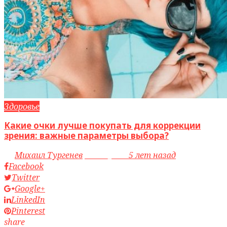
Здоровье
Какие очки лучше покупать для коррекции
зрения: важные параметры выбора?
by
Михаил Тургенев
access_time
5 лет назад
Facebook
Twitter
Google+
LinkedIn
Pinterest
share