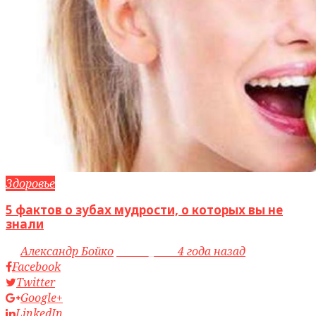
Здоровье
5 фактов о зубах мудрости, о которых вы не
знали
by
Александр Бойко
access_time
4 года назад
Facebook
Twitter
Google+
LinkedIn