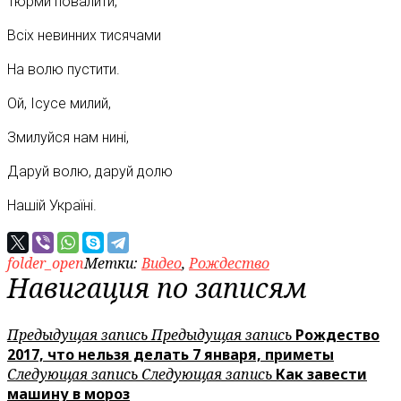
Тюрми повалити,
Всіх невинних тисячами
На волю пустити.
Ой, Ісусе милий,
Змилуйся нам нині,
Даруй волю, даруй долю
Нашій Україні.
folder_open
Метки:
Видео
,
Рождество
Навигация по записям
Предыдущая запись
Предыдущая запись
Рождество
2017, что нельзя делать 7 января, приметы
Следующая запись
Следующая запись
Как завести
машину в мороз