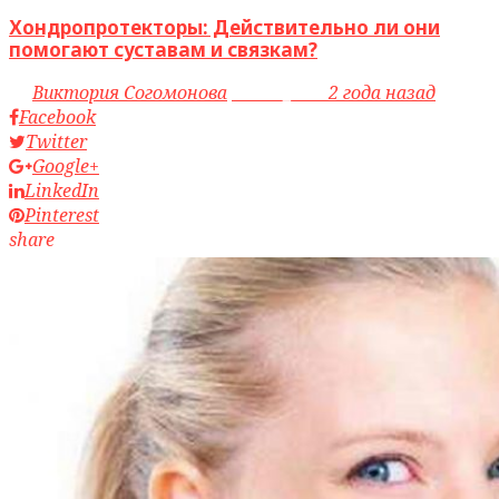
Хондропротекторы: Действительно ли они
помогают суставам и связкам?
by
Виктория Согомонова
access_time
2 года назад
Facebook
Twitter
Google+
LinkedIn
Pinterest
share