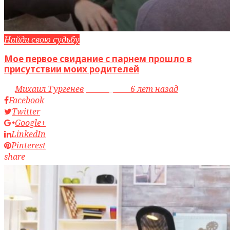
Найди свою судьбу
Мое первое свидание с парнем прошло в
присутствии моих родителей
by
Михаил Тургенев
access_time
6 лет назад
Facebook
Twitter
Google+
LinkedIn
Pinterest
share