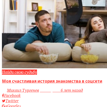
Найди свою судьбу
Моя счастливая история знакомства в соцсети
by
Михаил Тургенев
access_time
6 лет назад
Facebook
Twitter
Google+