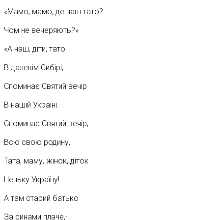
«Мамо, мамо, де наш тато?
Чом не вечеряють?»
«А наш, діти, тато
В далекім Сибірі,
Споминає Святий вечір
В нашій Україні.
Споминає Святий вечір,
Всю свою родину,
Тата, маму, жінок, діток
Неньку Україну!
А там старий батько
За синами плаче,-