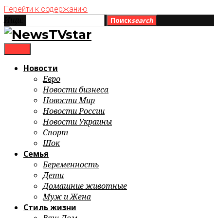
Перейти к содержанию
Ищи:
Поиск
search
menu
Новости
Евро
Новости бизнеса
Новости Мир
Новости России
Новости Украины
Спорт
Шок
Семья
Беременность
Дети
Домашние животные
Муж и Жена
Стиль жизни