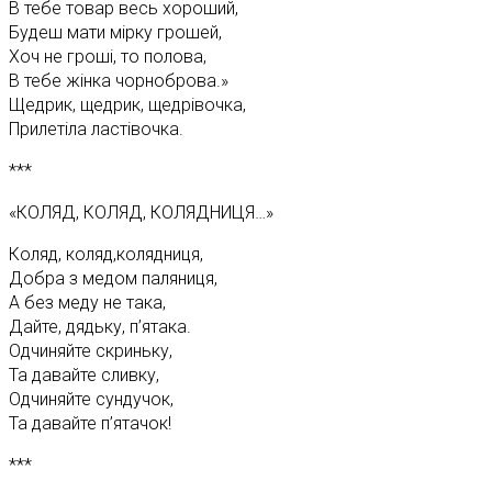
В тебе товар весь хороший,
Будеш мати мірку грошей,
Хоч не гроші, то полова,
В тебе жінка чорноброва.»
Щедрик, щедрик, щедрівочка,
Прилетіла ластівочка.
***
«КОЛЯД, КОЛЯД, КОЛЯДНИЦЯ…»
Коляд, коляд,колядниця,
Добра з медом паляниця,
А без меду не така,
Дайте, дядьку, п’ятака.
Одчиняйте скриньку,
Та давайте сливку,
Одчиняйте сундучок,
Та давайте п’ятачок!
***