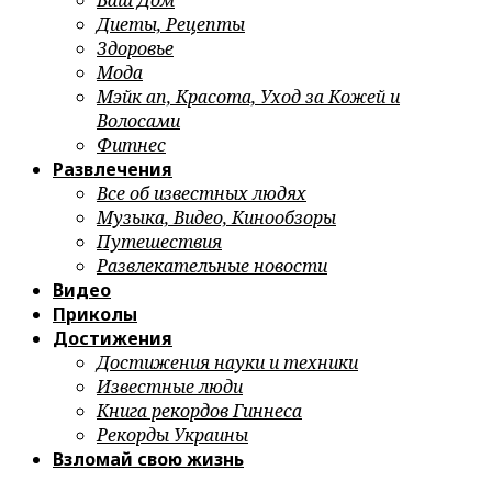
Ваш Дом
Диеты, Рецепты
Здоровье
Мода
Мэйк ап, Красота, Уход за Кожей и
Волосами
Фитнес
Развлечения
Все об известных людях
Музыка, Видео, Кинообзоры
Путешествия
Развлекательные новости
Видео
Приколы
Достижения
Достижения науки и техники
Известные люди
Книга рекордов Гиннеса
Рекорды Украины
Взломай свою жизнь