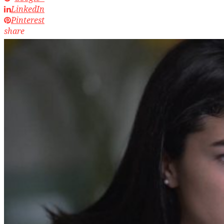
LinkedIn
Pinterest
share