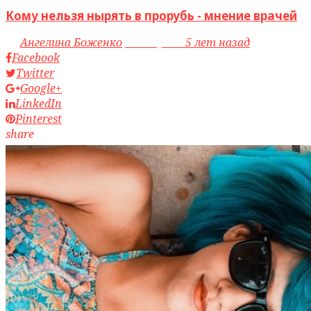
Кому нельзя нырять в прорубь - мнение врачей
by
Ангелина Боженко
access_time
5 лет назад
Facebook
Twitter
Google+
LinkedIn
Pinterest
share