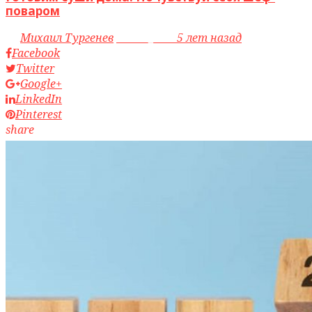
поваром
by
Михаил Тургенев
access_time
5 лет назад
Facebook
Twitter
Google+
LinkedIn
Pinterest
share