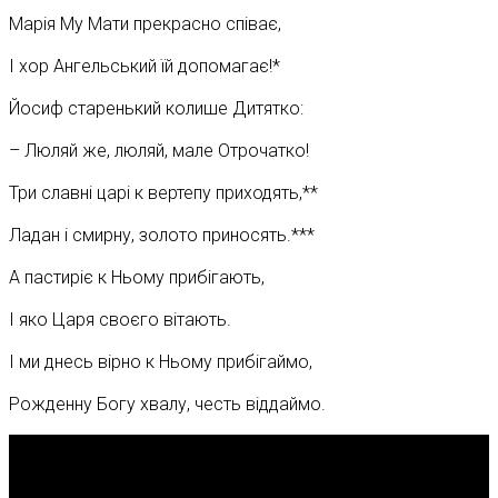
Марія Му Мати прекрасно співає,
І хор Ангельський їй допомагає!*
Йосиф старенький колише Дитятко:
– Люляй же, люляй, мале Отрочатко!
Три славні царі к вертепу приходять,**
Ладан і смирну, золото приносять.***
А пастиріє к Ньому прибігають,
І яко Царя своєго вітають.
І ми днесь вірно к Ньому прибігаймо,
Рожденну Богу хвалу, честь віддаймо.