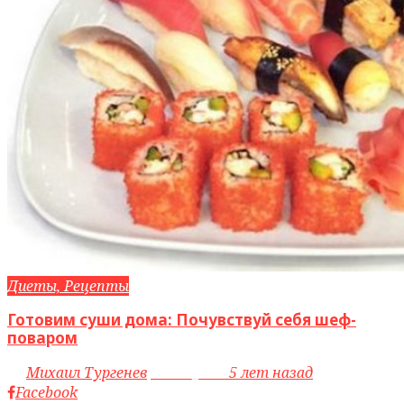
Диеты, Рецепты
Готовим суши дома: Почувствуй себя шеф-
поваром
by
Михаил Тургенев
access_time
5 лет назад
Facebook