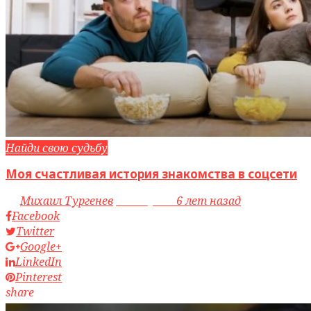
Найди свою судьбу
Моя счастливая история знакомства в соцсети
by
Михаил Тургенев
access_time
6 лет назад
Facebook
Twitter
Google+
LinkedIn
Pinterest
share