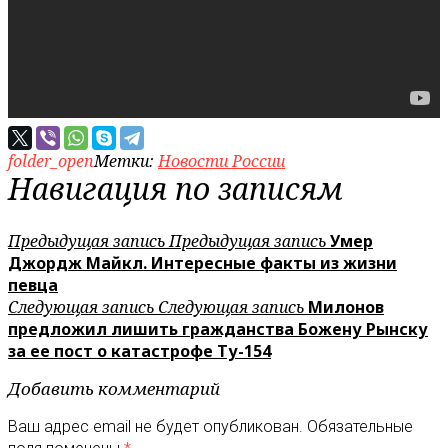
folder_open
Метки:
Новости России
Навигация по записям
Предыдущая запись
Предыдущая запись
Умер
Джордж Майкл. Интересные факты из жизни
певца
Следующая запись
Следующая запись
Милонов
предложил лишить гражданства Божену Рынску
за ее пост о катастрофе Ту-154
Добавить комментарий
Ваш адрес email не будет опубликован.
Обязательные