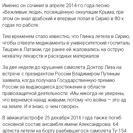
Именно он сочинил в апреле 2014-го года песню
«Вежливые люди», посвящённую оккупации Крыма, при
этом он знал арабский и впервые попал в Сирию в 80-х
годах по работе.
Тем временем стало известно, что Глинка летела в Сирию,
чтобы отвезти медикаменты в университетский госпиталь
Тишрин в Латакии, где ранее ей жаловались на острую
нехватку лекарств и расходных материалов.
За две недели до крушения самолета Доктор Лиза на
встрече с президентом России Владимиром Путиным
заявила, когда получала Государственную премию
России за выдающиеся достижения в области
правозащитной деятельности: «Мы никогда не уверены,
что вернемся назад живыми, потому что война — это ад
на земле. И я знаю, о чем говорю».
В авиакатастрофе 25 декабря 2016 года также погиб
основной состав ансамбля имени Александрова. 64
артиста летели на борту разбившегося самолёта Ту-154