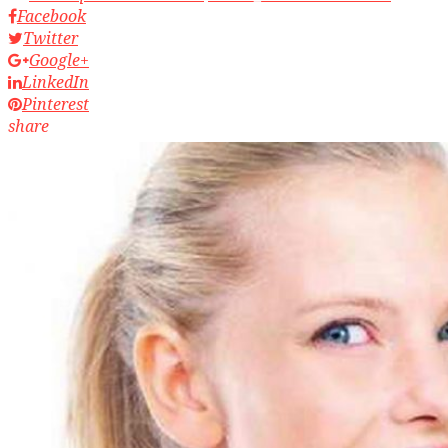
Facebook
Twitter
Google+
LinkedIn
Pinterest
share