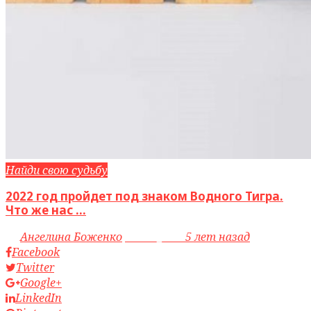
Найди свою судьбу
2022 год пройдет под знаком Водного Тигра.
Что же нас ...
by
Ангелина Боженко
access_time
5 лет назад
Facebook
Twitter
Google+
LinkedIn