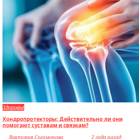
Здоровье
Хондропротекторы: Действительно ли они
помогают суставам и связкам?
by
Виктория Согомонова
access_time
2 года назад