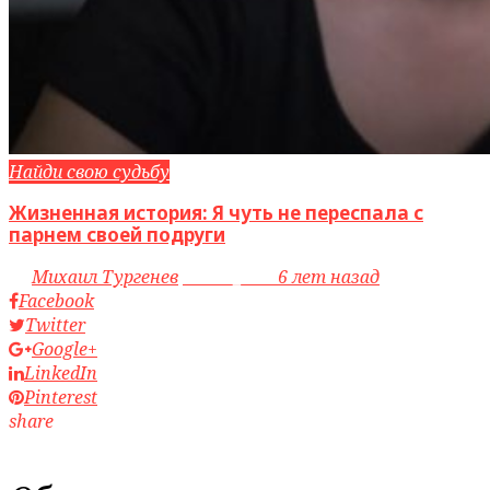
Найди свою судьбу
Жизненная история: Я чуть не переспала с
парнем своей подруги
by
Михаил Тургенев
access_time
6 лет назад
Facebook
Twitter
Google+
LinkedIn
Pinterest
share