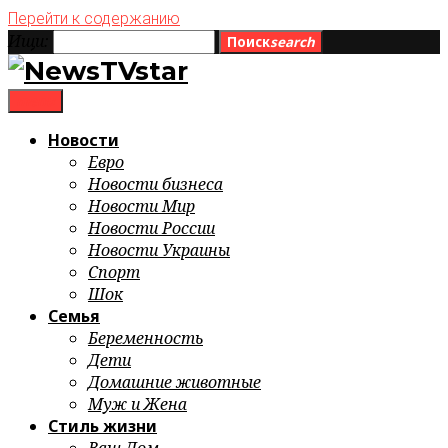
Перейти к содержанию
Ищи:
Поиск
search
menu
Новости
Евро
Новости бизнеса
Новости Мир
Новости России
Новости Украины
Спорт
Шок
Семья
Беременность
Дети
Домашние животные
Муж и Жена
Стиль жизни