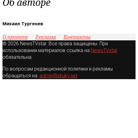
Об авторе
Михаил Тургенев
О проекте
Реклама
Контакты
© 2026 NewsTVstar. Все права защищены. При
использовании материалов ссылка на
NewsTVstar
обязательна.
По вопросам редакционной политики и рекламы
обращаться на:
admin@skuky.net