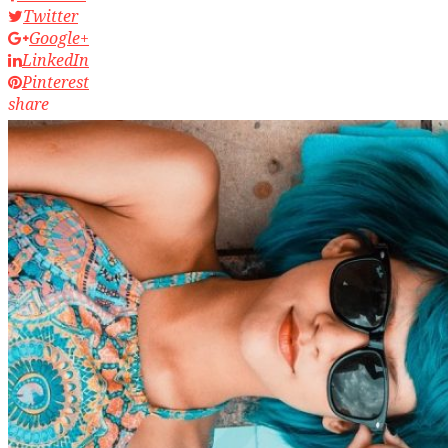
Twitter
Google+
LinkedIn
Pinterest
share