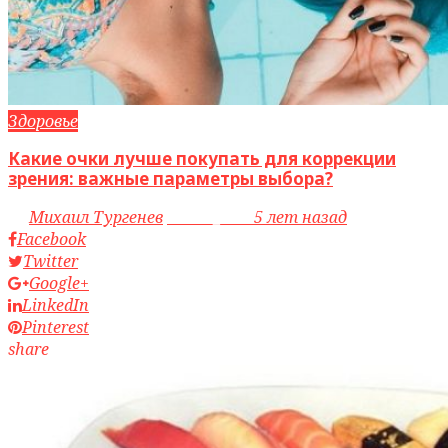
Здоровье
Какие очки лучше покупать для коррекции
зрения: важные параметры выбора?
by
Михаил Тургенев
access_time
5 лет назад
Facebook
Twitter
Google+
LinkedIn
Pinterest
share