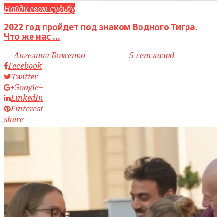
Найди свою судьбу
2022 год пройдет под знаком Водного Тигра.
Что же нас ...
by
Ангелина Боженко
access_time
5 лет назад
Facebook
Twitter
Google+
LinkedIn
Pinterest
share