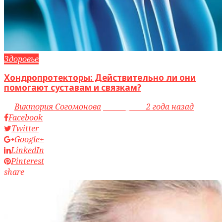
Здоровье
Хондропротекторы: Действительно ли они
помогают суставам и связкам?
by
Виктория Согомонова
access_time
2 года назад
Facebook
Twitter
Google+
LinkedIn
Pinterest
share