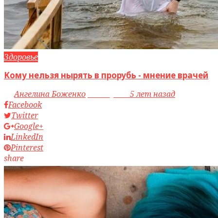
Здоровье
Кому нельзя нырять в прорубь - мнение врачей
by
Ангелина Боженко
access_time
5 лет назад
Facebook
Twitter
Google+
LinkedIn
Pinterest
share