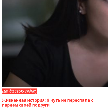
Найди свою судьбу
Жизненная история: Я чуть не переспала с
парнем своей подруги