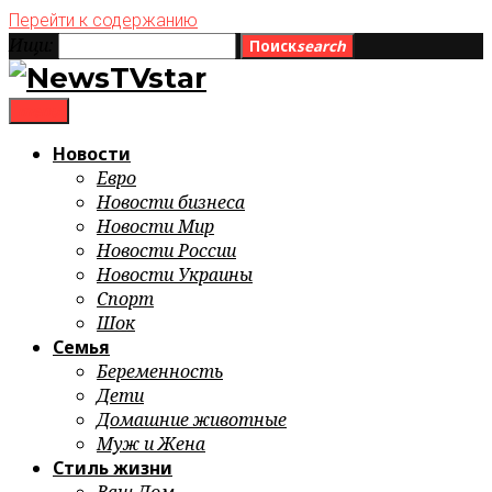
Перейти к содержанию
Ищи:
Поиск
search
menu
Новости
Евро
Новости бизнеса
Новости Мир
Новости России
Новости Украины
Спорт
Шок
Семья
Беременность
Дети
Домашние животные
Муж и Жена
Стиль жизни