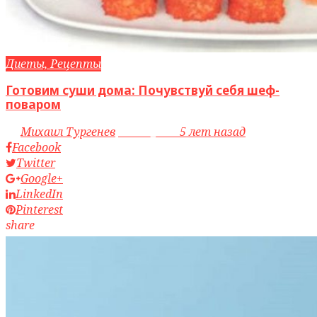
Диеты, Рецепты
Готовим суши дома: Почувствуй себя шеф-
поваром
by
Михаил Тургенев
access_time
5 лет назад
Facebook
Twitter
Google+
LinkedIn
Pinterest
share