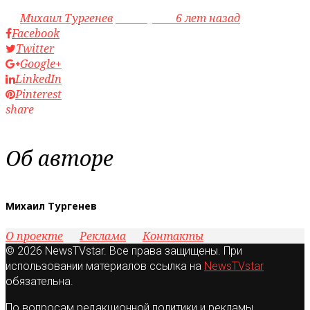
by
Михаил Тургенев
access_time
6 лет назад
Facebook
Twitter
Google+
LinkedIn
Pinterest
share
Об авторе
Михаил Тургенев
О проекте
Реклама
Контакты
© 2026 NewsTVstar. Все права защищены. При
использовании материалов ссылка на
NewsTVstar
обязательна.
По вопросам редакционной политики и рекламы