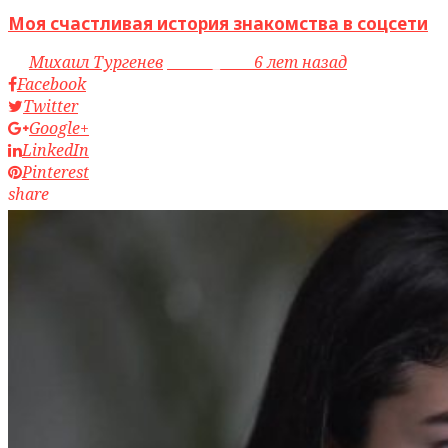
Моя счастливая история знакомства в соцсети
by
Михаил Тургенев
access_time
6 лет назад
Facebook
Twitter
Google+
LinkedIn
Pinterest
share