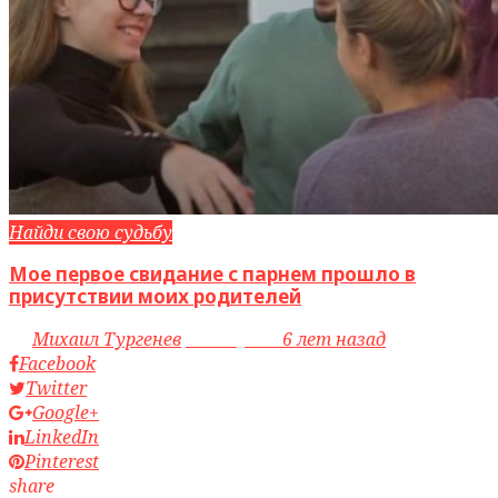
Найди свою судьбу
Мое первое свидание с парнем прошло в
присутствии моих родителей
by
Михаил Тургенев
access_time
6 лет назад
Facebook
Twitter
Google+
LinkedIn
Pinterest
share