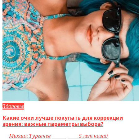
Здоровье
Какие очки лучше покупать для коррекции
зрения: важные параметры выбора?
by
Михаил Тургенев
access_time
5 лет назад