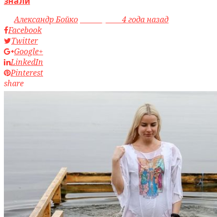
знали
by
Александр Бойко
access_time
4 года назад
Facebook
Twitter
Google+
LinkedIn
Pinterest
share