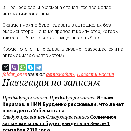
3. Процесс сдачи экзамена становится все более
автоматизированным
Экзамен можно будет сдавать в автошколах без
экзаменатора — знания проверит компьютер, который
также сообщит о всех допущенных ошибках.
Кроме того, отныне сдавать экзамен разрешается и на
автомобилях с «автоматом».
folder_open
Метки:
автомобиль
,
Новости России
Навигация по записям
Предыдущая запись
Предыдущая запись
Ислам
Каримов, в НИИ Бурденко рассказали, что лечат
президента Узбекистана
Следующая запись
Следующая запись
Солнечное
затмение можно будет увидеть на Земле 1
сентября 2016 года