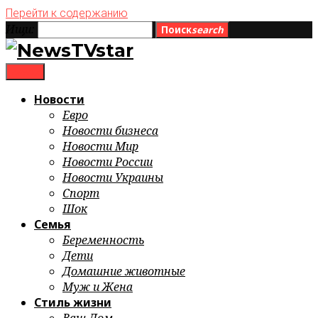
Перейти к содержанию
Ищи:
Поиск
search
menu
Новости
Евро
Новости бизнеса
Новости Мир
Новости России
Новости Украины
Спорт
Шок
Семья
Беременность
Дети
Домашние животные
Муж и Жена
Стиль жизни