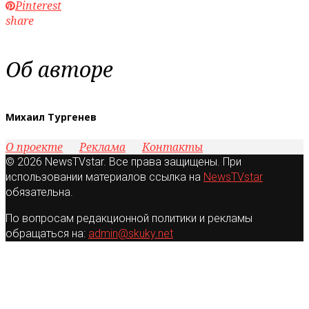
Pinterest
share
Об авторе
Михаил Тургенев
О проекте
Реклама
Контакты
© 2026 NewsTVstar. Все права защищены. При
использовании материалов ссылка на
NewsTVstar
обязательна.
По вопросам редакционной политики и рекламы
обращаться на:
admin@skuky.net