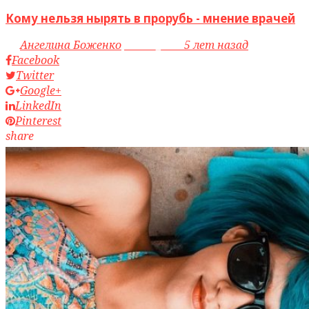
Кому нельзя нырять в прорубь - мнение врачей
by
Ангелина Боженко
access_time
5 лет назад
Facebook
Twitter
Google+
LinkedIn
Pinterest
share