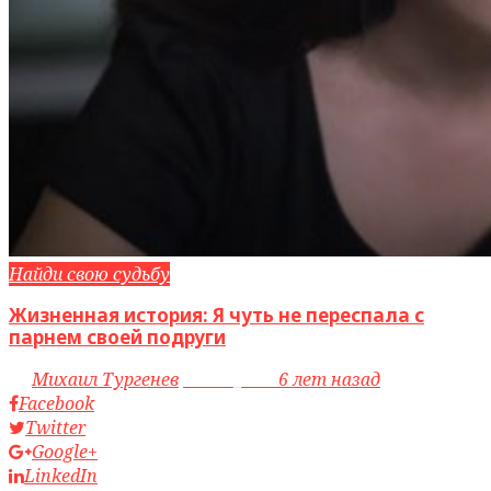
Найди свою судьбу
Жизненная история: Я чуть не переспала с
парнем своей подруги
by
Михаил Тургенев
access_time
6 лет назад
Facebook
Twitter
Google+
LinkedIn