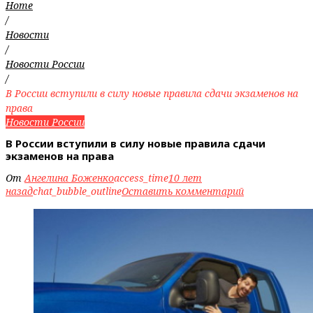
Home
/
Новости
/
Новости России
/
В России вступили в силу новые правила сдачи экзаменов на
права
Новости России
В России вступили в силу новые правила сдачи
экзаменов на права
От
Ангелина Боженко
access_time
10 лет
назад
chat_bubble_outline
Оставить комментарий