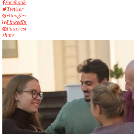
Facebook
Twitter
Google+
LinkedIn
Pinterest
share