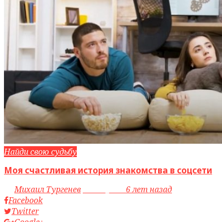
Найди свою судьбу
Моя счастливая история знакомства в соцсети
by
Михаил Тургенев
access_time
6 лет назад
Facebook
Twitter
Google+