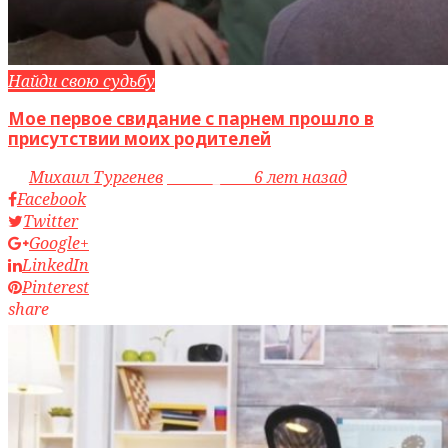
Найди свою судьбу
Мое первое свидание с парнем прошло в
присутствии моих родителей
by
Михаил Тургенев
access_time
6 лет назад
Facebook
Twitter
Google+
LinkedIn
Pinterest
share