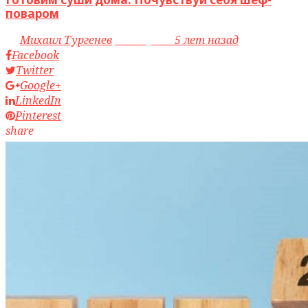
поваром
by
Михаил Тургенев
access_time
5 лет назад
Facebook
Twitter
Google+
LinkedIn
Pinterest
share