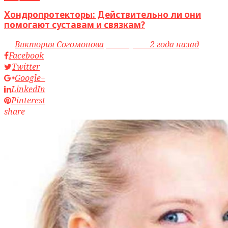
Хондропротекторы: Действительно ли они
помогают суставам и связкам?
by
Виктория Согомонова
access_time
2 года назад
Facebook
Twitter
Google+
LinkedIn
Pinterest
share