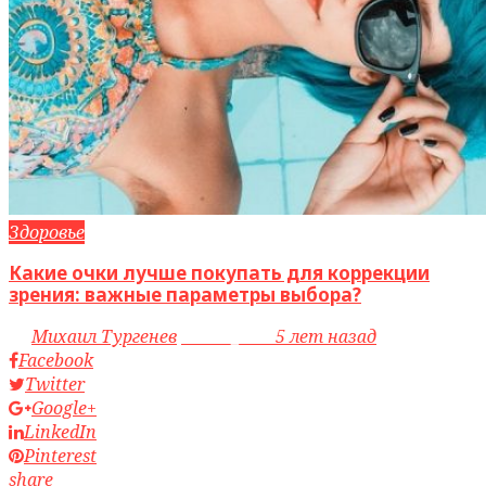
Здоровье
Какие очки лучше покупать для коррекции
зрения: важные параметры выбора?
by
Михаил Тургенев
access_time
5 лет назад
Facebook
Twitter
Google+
LinkedIn
Pinterest
share