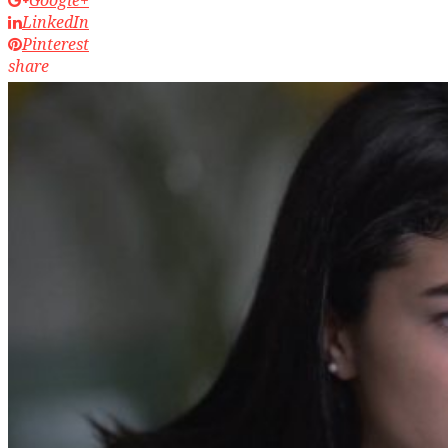
LinkedIn
Pinterest
share