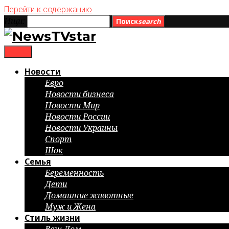
Перейти к содержанию
Ищи:
Поиск
search
menu
Новости
Евро
Новости бизнеса
Новости Мир
Новости России
Новости Украины
Спорт
Шок
Семья
Беременность
Дети
Домашние животные
Муж и Жена
Стиль жизни