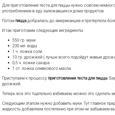
Для приготовления теста для пиццы нужно совсем немного
употреблением в еду залежавшихся дома продуктов.
Потом
пицца
добралась до американцев и претерпела боль
И так приготовим следующие ингредиенты:
550 гр. муки
230 мл. воды
1 ч. ложка соли
10 гр. дрожжей ( лучше всего подойдут живые дрож
0,5 ч. ложки сахара
1 ст. ложка оливкового масла
Приступаем к процессу
приготовления теста для пиццы
. Б
дрожжей.
Теперь все это тщательно взбиваем, можно это сделать м
Следующим этапом нужно добавить муки. Тут главное прид
жидкость добавляем постепенно при этом не забываем вым