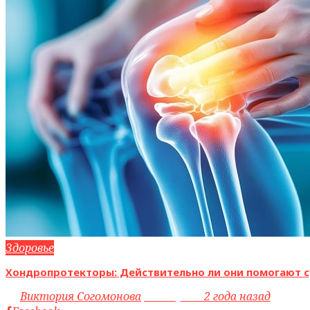
Здоровье
Хондропротекторы: Действительно ли они помогают с
by
Виктория Согомонова
access_time
2 года назад