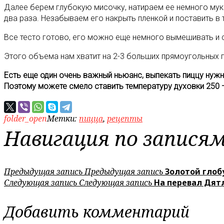
Далее берем глубокую мисочку, натираем ее немного муко
два раза. Незабываем его накрыть пленкой и поставить в 
Все тесто готово, его можно еще немного вымешивать и с
Этого объема нам хватит на 2-3 больших прямоугольных п
Есть еще один очень важный ньюанс, выпекать пиццу нужн
Поэтому можете смело ставить температуру духовки 250 — 
folder_open
Метки:
пицца
,
рецепты
Навигация по запися
Предыдущая запись
Предыдущая запись
Золотой глоб
Следующая запись
Следующая запись
На перевал Дят
Добавить комментарий