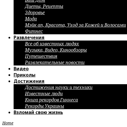
Ваш Дом
Диеты, Рецепты
Здоровье
Мода
Мэйк ап, Красота, Уход за Кожей и Волосами
Фитнес
Развлечения
Все об известных людях
Музыка, Видео, Кинообзоры
Путешествия
Развлекательные новости
Видео
Приколы
Достижения
Достижения науки и техники
Известные люди
Книга рекордов Гиннеса
Рекорды Украины
Взломай свою жизнь
Home