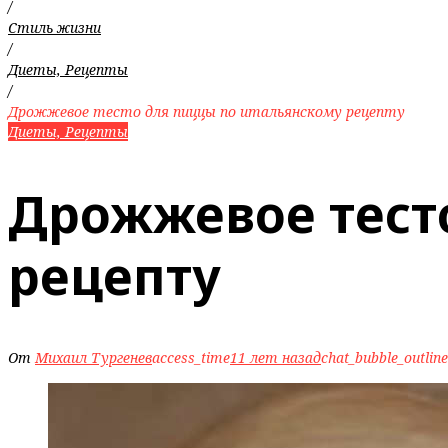
/
Стиль жизни
/
Диеты, Рецепты
/
Дрожжевое тесто для пиццы по итальянскому рецепту
Диеты, Рецепты
Дрожжевое тест
рецепту
От
Михаил Тургенев
access_time
11 лет назад
chat_bubble_outline