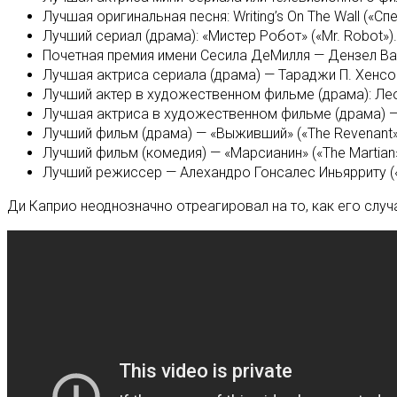
Лучшая оригинальная песня: Writing’s On The Wall («Спе
Лучший сериал (драма): «Мистер Робот» («Mr. Robot»).
Почетная премия имени Сесила ДеМилля — Дензел Ва
Лучшая актриса сериала (драма) — Тараджи П. Хенсон
Лучший актер в художественном фильме (драма): Ле
Лучшая актриса в художественном фильме (драма) —
Лучший фильм (драма) — «Выживший» («The Revenant»
Лучший фильм (комедия) — «Марсианин» («The Martian»
Лучший режиссер — Алехандро Гонсалес Иньярриту (
Ди Каприо неоднозначно отреагировал на то, как его случ