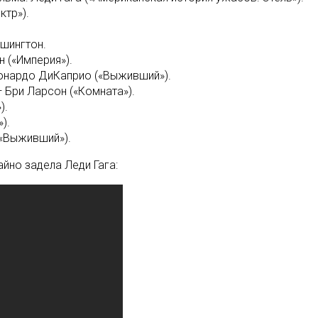
ктр»).
шингтон.
 («Империя»).
онардо ДиКаприо («Выживший»).
 Бри Ларсон («Комната»).
).
).
«Выживший»).
айно задела Леди Гага: