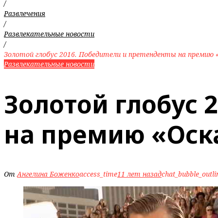
/
Развлечения
/
Развлекательные новости
/
Золотой глобус 2016. Победители и претенденты на премию 
Развлекательные новости
Золотой глобус 
на премию «Оск
От
Ангелина Боженко
access_time
11 лет назад
chat_bubble_outli