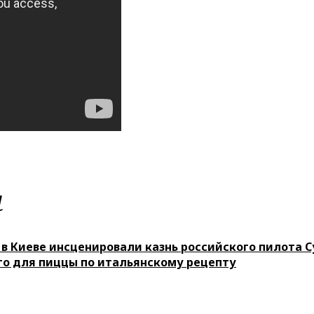
м
 в Киеве инсценировали казнь российского пилота С
о для пиццы по итальянскому рецепту