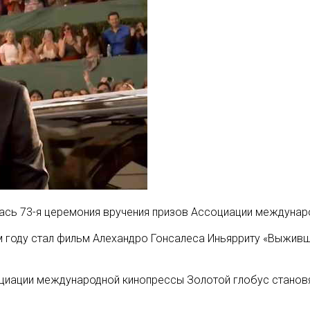
лась 73-я церемония вручения призов Ассоциации междунар
году стал фильм Алехандро Гонсалеса Иньярриту «Выживши
социации международной кинопрессы Золотой глобус стано