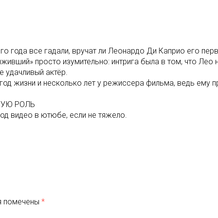
о года все гадали, вручат ли Леонардо Ди Каприо его перву
ивший» просто изумительно: интрига была в том, что Лео 
е удачливый актёр.
год жизни и несколько лет у режиссера фильма, ведь ему п
ЧШУЮ РОЛЬ
од видео в ютюбе, если не тяжело.
я помечены
*