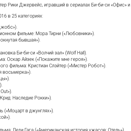
ер Рики Джервейс, игравший в сериалах Би-би-си «Офис» и
16 в 25 категориях:
Джобс»).
зионном фильме: Мора Тирни («Любовники»).
Чокнутая бывшая»).
овка Би-би-си «Волчий зал» (Wolf Hall).
а: Оскар Айзек («Покажите мне героя»).
ого фильма: Кристиан Слэйтер («Мистер Робот»).
я восьмерка»).
цы»).
).
Out»).
Крид: Наследие Рокки»).
ь («Моцарт в джунглях»).
ой»).
ьма: Леди Гага («Американская история ужасов: Отель»).