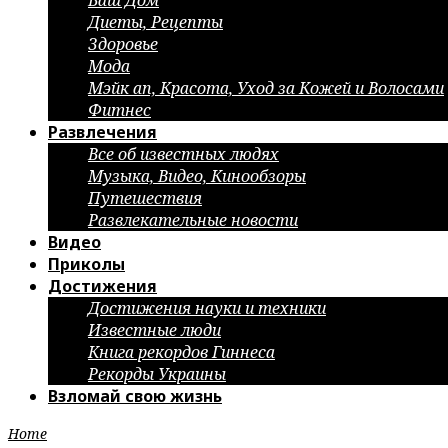
Ваш Дом
Диеты, Рецепты
Здоровье
Мода
Мэйк ап, Красота, Уход за Кожей и Волосами
Фитнес
Развлечения
Все об известных людях
Музыка, Видео, Кинообзоры
Путешествия
Развлекательные новости
Видео
Приколы
Достижения
Достижения науки и техники
Известные люди
Книга рекордов Гиннеса
Рекорды Украины
Взломай свою жизнь
Home