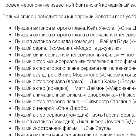
Провел мероприятие известный британский комедийный акт
Полный список победителей кинопремии Золотой глобус 20
Лучшая актриса второго плана: Кейт Уинслет («Стив 
Лучшая актриса второго плана в сериале или телеви
Лучшая актриса сериала (комедия) — Рэйчел Блум («
Лучший сериал (комедия): «Моцарт в джунглях».
Лучший мини-сериал или телевизионный фильм — постан
Лучший актер мини-сериала или телевизионного фильм
Лучший актер второго плана сериала или телевизионн
Лучший саундтрек: Эннио Морриконе («Омерзительна
Лучший актер сериала (драма) — Джон Хэмм («Безум
Лучший актер (комедия) — Мэтт Дэймон («Марсианин»
Лучший анимационный фильм: «Головоломка» («Inside 
Лучший актер второго плана — Сильвестр Сталлоне («
Лучший сценарий: «Стив Джобс».
Лучший актер сериала (комедия): Гаэль Гарсиа Бернал
Лучшая актриса (комедия): Дженнифер Лоуренс («Дж
Лучший иностранный фильм — «Сын Саула».
Лучшая актриса мини-сериала или телевизионного фил