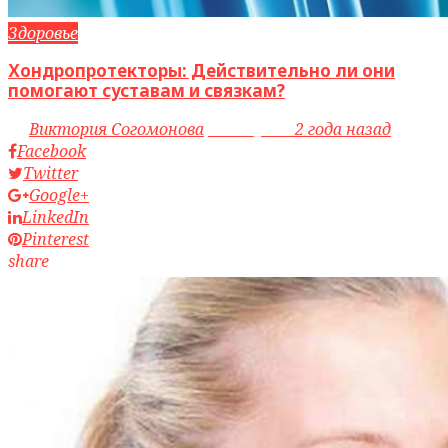
Здоровье
Хондропротекторы: Действительно ли они
помогают суставам и связкам?
by
Виктория Согомонова
access_time
2 года назад
Facebook
Twitter
Google+
LinkedIn
Pinterest
share