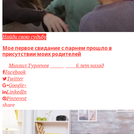
Найди свою судьбу
Мое первое свидание с парнем прошло в
присутствии моих родителей
by
Михаил Тургенев
access_time
6 лет назад
Facebook
Twitter
Google+
LinkedIn
Pinterest
share