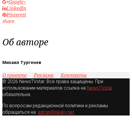
Google+
LinkedIn
Pinterest
share
Об авторе
Михаил Тургенев
О проекте
Реклама
Контакты
© 2026 NewsTVstar. Все права защищены. При
использовании материалов ссылка на
NewsTVstar
обязательна.
По вопросам редакционной политики и рекламы
обращаться на:
admin@skuky.net