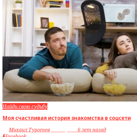
Найди свою судьбу
Моя счастливая история знакомства в соцсети
by
Михаил Тургенев
access_time
6 лет назад
Facebook