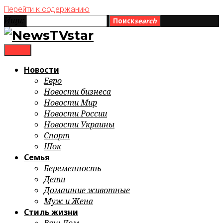
Перейти к содержанию
Ищи:
Поиск
search
menu
Новости
Евро
Новости бизнеса
Новости Мир
Новости России
Новости Украины
Спорт
Шок
Семья
Беременность
Дети
Домашние животные
Муж и Жена
Стиль жизни