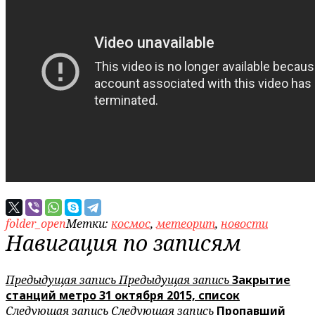
folder_open
Метки:
космос
,
метеорит
,
новости
Навигация по записям
Предыдущая запись
Предыдущая запись
Закрытие
станций метро 31 октября 2015, список
Следующая запись
Следующая запись
Пропавший