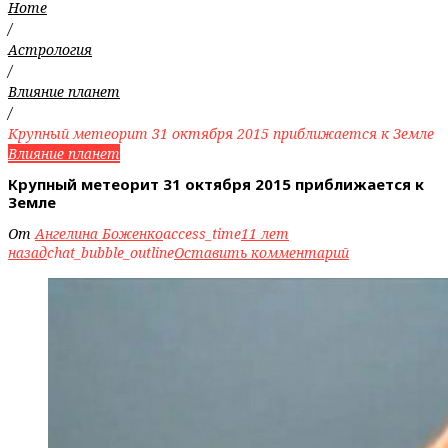
Home
/
Астрология
/
Влияние планет
/
Крупный метеорит 31 октября 2015 приближается к Земле
Влияние планет
Крупный метеорит 31 октября 2015 приближается к
Земле
От
Ангелина Боженко
access_time
11 лет
назад
chat_bubble_outline
Оставить комментарий