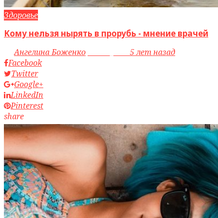
Здоровье
Кому нельзя нырять в прорубь - мнение врачей
by
Ангелина Боженко
access_time
5 лет назад
Facebook
Twitter
Google+
LinkedIn
Pinterest
share