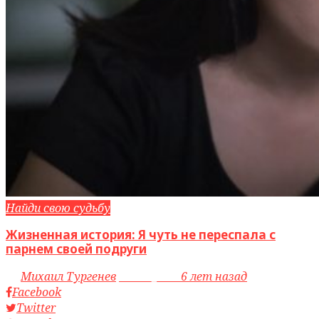
Найди свою судьбу
Жизненная история: Я чуть не переспала с
парнем своей подруги
by
Михаил Тургенев
access_time
6 лет назад
Facebook
Twitter