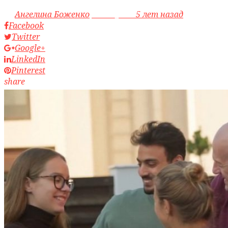
by
Ангелина Боженко
access_time
5 лет назад
Facebook
Twitter
Google+
LinkedIn
Pinterest
share