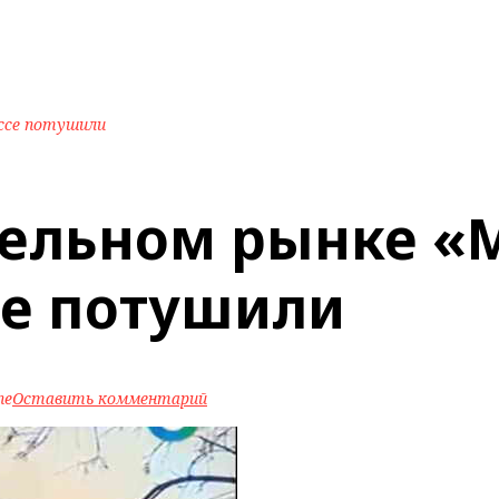
ссе потушили
тельном рынке «
е потушили
ne
Оставить комментарий