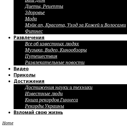
Ваш Дом
Диеты, Рецепты
Здоровье
Мода
Мэйк ап, Красота, Уход за Кожей и Волосами
Фитнес
Развлечения
Все об известных людях
Музыка, Видео, Кинообзоры
Путешествия
Развлекательные новости
Видео
Приколы
Достижения
Достижения науки и техники
Известные люди
Книга рекордов Гиннеса
Рекорды Украины
Взломай свою жизнь
Home