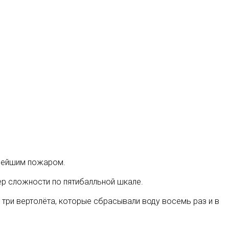
ьнейшим пожаром
.
р сложности по пятибалльной шкале.
 три вертолёта, которые сбрасывали воду восемь раз и в