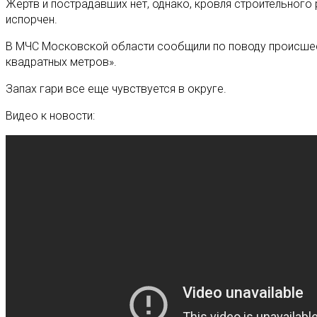
Жертв и пострадавших нет, однако, кровля строительного
испорчен.
В МЧС Московской области сообщили по поводу происшест
квадратных метров».
Запах гари все еще чувствуется в округе.
Видео к новости: