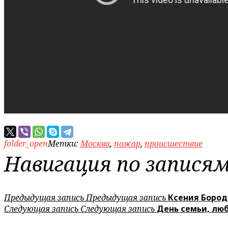
folder_open
Метки:
Москва
,
пожар
,
происшествие
Навигация по запися
Предыдущая запись
Предыдущая запись
Ксения Бород
Следующая запись
Следующая запись
День семьи, люб