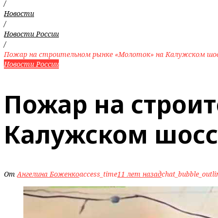
/
Новости
/
Новости России
/
Пожар на строительном рынке «Молоток» на Калужском шо
Новости России
Пожар на строи
Калужском шосс
От
Ангелина Боженко
access_time
11 лет назад
chat_bubble_outli