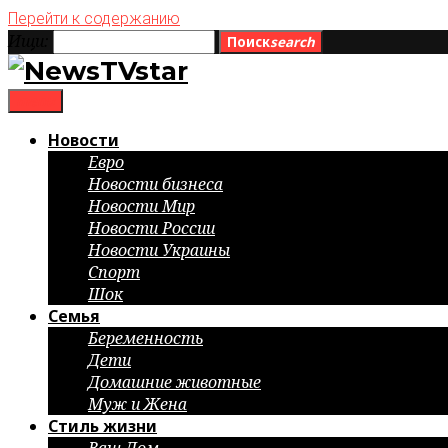
Перейти к содержанию
Ищи:
Поиск
search
menu
Новости
Евро
Новости бизнеса
Новости Мир
Новости России
Новости Украины
Спорт
Шок
Семья
Беременность
Дети
Домашние животные
Муж и Жена
Стиль жизни