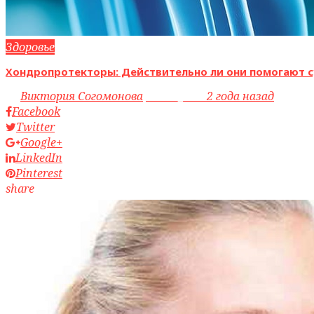
Здоровье
Хондропротекторы: Действительно ли они помогают с
by
Виктория Согомонова
access_time
2 года назад
Facebook
Twitter
Google+
LinkedIn
Pinterest
share