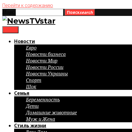
Перейти к содержанию
Ищи:
Поиск
search
menu
Новости
Евро
Новости бизнеса
Новости Мир
Новости России
Новости Украины
Спорт
Шок
Семья
Беременность
Дети
Домашние животные
Муж и Жена
Стиль жизни