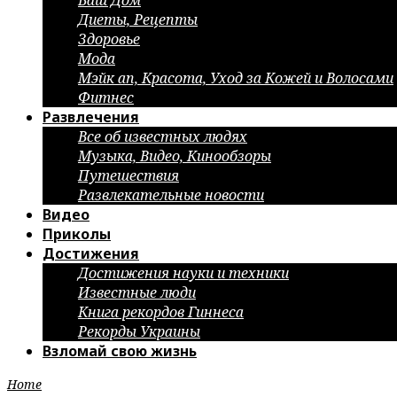
Ваш Дом
Диеты, Рецепты
Здоровье
Мода
Мэйк ап, Красота, Уход за Кожей и Волосами
Фитнес
Развлечения
Все об известных людях
Музыка, Видео, Кинообзоры
Путешествия
Развлекательные новости
Видео
Приколы
Достижения
Достижения науки и техники
Известные люди
Книга рекордов Гиннеса
Рекорды Украины
Взломай свою жизнь
Home