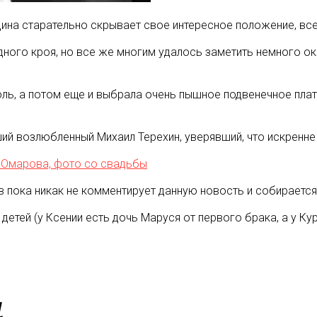
дина старательно скрывает свое интересное положение, вс
дного кроя, но все же многим удалось заметить немного о
ль, а потом еще и выбрала очень пышное подвенечное плат
й возлюбленный Михаил Терехин, уверявший, что искренне 
 Омарова, фото со свадьбы
 пока никак не комментирует данную новость и собирается
а детей (у Ксении есть дочь Маруся от первого брака, а у 
м