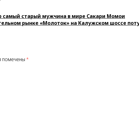
р самый старый мужчина в мире Сакари Момои
тельном рынке «Молоток» на Калужском шоссе по
я помечены
*