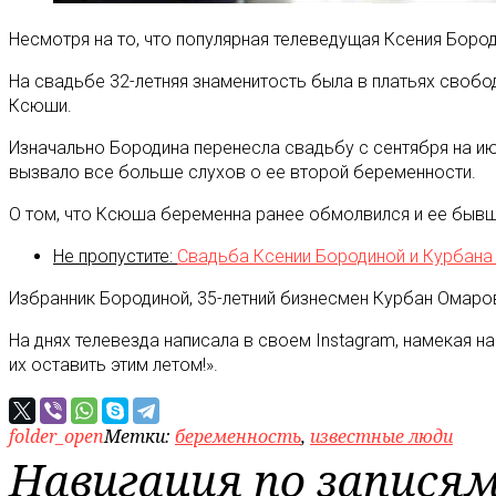
Несмотря на то, что популярная телеведущая Ксения Боро
На свадьбе 32-летняя знаменитость была в платьях свобо
Ксюши.
Изначально Бородина перенесла свадьбу с сентября на ию
вызвало все больше слухов о ее второй беременности.
О том, что Ксюша беременна ранее обмолвился и ее бывши
Не пропустите:
Свадьба Ксении Бородиной и Курбана
Избранник Бородиной, 35-летний бизнесмен Курбан Омаров
На днях телевезда написала в своем Instagram, намекая н
их оставить этим летом!».
folder_open
Метки:
беременность
,
известные люди
Навигация по запися