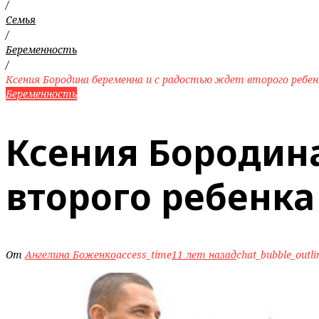
/
Семья
/
Беременность
/
Ксения Бородина беременна и с радостью ждет второго ребен
Беременность
Ксения Бородина
второго ребенка
От
Ангелина Боженко
access_time
11 лет назад
chat_bubble_outli