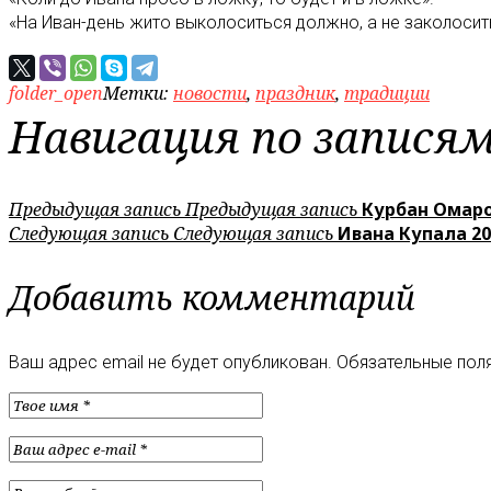
«На Иван-день жито выколоситься должно, а не заколосит
folder_open
Метки:
новости
,
праздник
,
традиции
Навигация по запися
Предыдущая запись
Предыдущая запись
Курбан Омаро
Следующая запись
Следующая запись
Ивана Купала 20
Добавить комментарий
Ваш адрес email не будет опубликован.
Обязательные пол