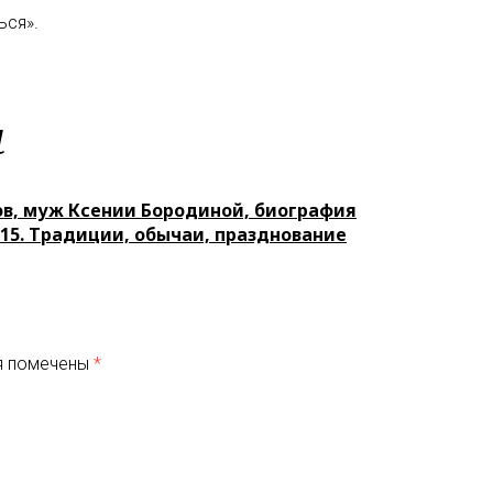
ься».
м
в, муж Ксении Бородиной, биография
15. Традиции, обычаи, празднование
я помечены
*