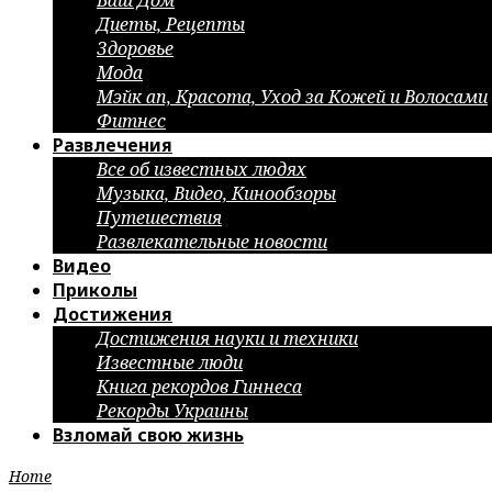
Ваш Дом
Диеты, Рецепты
Здоровье
Мода
Мэйк ап, Красота, Уход за Кожей и Волосами
Фитнес
Развлечения
Все об известных людях
Музыка, Видео, Кинообзоры
Путешествия
Развлекательные новости
Видео
Приколы
Достижения
Достижения науки и техники
Известные люди
Книга рекордов Гиннеса
Рекорды Украины
Взломай свою жизнь
Home