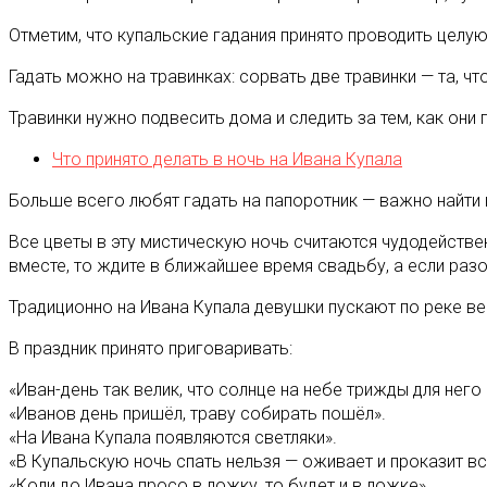
Отметим, что купальские гадания принято проводить целую 
Гадать можно на травинках: сорвать две травинки — та, ч
Травинки нужно подвесить дома и следить за тем, как он
Что принято делать в ночь на Ивана Купала
Больше всего любят гадать на папоротник — важно найти ц
Все цветы в эту мистическую ночь считаются чудодействен
вместе, то ждите в ближайшее время свадьбу, а если разо
Традиционно на Ивана Купала девушки пускают по реке венк
В праздник принято приговаривать:
«Иван-день так велик, что солнце на небе трижды для него
«Иванов день пришёл, траву собирать пошёл».
«На Ивана Купала появляются светляки».
«В Купальскую ночь спать нельзя — оживает и проказит вс
«Коли до Ивана просо в ложку, то будет и в ложке».