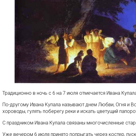
Традиционно в ночь с 6 на 7 июля отмечается Ивана Купал
По-другому Ивана Купала называют днем Любви, Огня и Во
хороводы, гулять поберегу реки и искать цветущий папоро
С праздником Ивана Купала связаны многочисленные старо
Уже вечером 6 июля принято попрыгать через костер, пуск