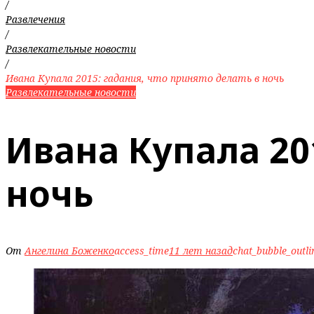
/
Развлечения
/
Развлекательные новости
/
Ивана Купала 2015: гадания, что принято делать в ночь
Развлекательные новости
Ивана Купала 20
ночь
От
Ангелина Боженко
access_time
11 лет назад
chat_bubble_outli