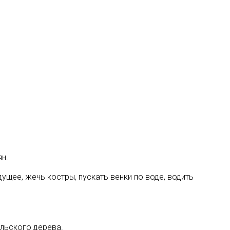
ян
.
ущее, жечь костры, пускать венки по воде, водить
.
альского дерева.