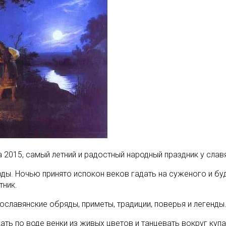
а 2015, самый летний и радостный народный праздник у слав
ды. Ночью принято испокон веков гадать на суженого и буд
тник.
славянские обряды, приметы, традиции, поверья и легенды
ать по воде венки из живых цветов и танцевать вокруг куп