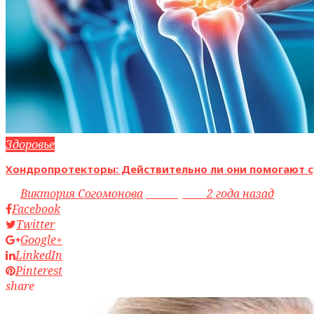
Здоровье
Хондропротекторы: Действительно ли они помогают с
by
Виктория Согомонова
access_time
2 года назад
Facebook
Twitter
Google+
LinkedIn
Pinterest
share