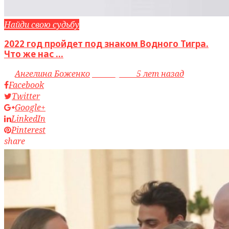
Найди свою судьбу
2022 год пройдет под знаком Водного Тигра.
Что же нас ...
by
Ангелина Боженко
access_time
5 лет назад
Facebook
Twitter
Google+
LinkedIn
Pinterest
share