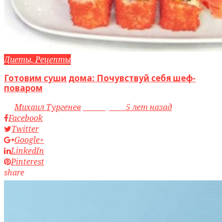
Диеты, Рецепты
Готовим суши дома: Почувствуй себя шеф-
поваром
by
Михаил Тургенев
access_time
5 лет назад
Facebook
Twitter
Google+
LinkedIn
Pinterest
share