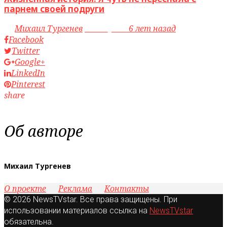
парнем своей подруги
by
Михаил Тургенев
access_time
6 лет назад
Facebook
Twitter
Google+
LinkedIn
Pinterest
share
Об авторе
Михаил Тургенев
О проекте
Реклама
Контакты
© 2026 NewsTVstar. Все права защищены. При
использовании материалов ссылка на
NewsTVstar
обязательна.