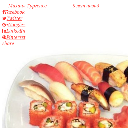
by
Михаил Тургенев
access_time
5 лет назад
Facebook
Twitter
Google+
LinkedIn
Pinterest
share