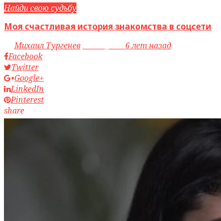
Найди свою судьбу
Моя счастливая история знакомства в соцсети
by
Михаил Тургенев
access_time
6 лет назад
Facebook
Twitter
Google+
LinkedIn
Pinterest
share