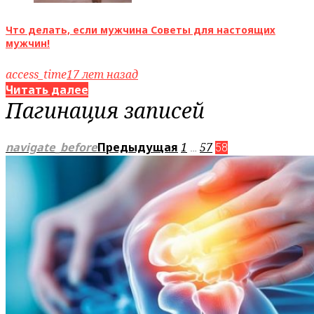
Что делать, если мужчина Советы для настоящих
мужчин!
access_time
17 лет назад
Читать далее
Пагинация записей
navigate_before
Предыдущая
1
57
…
58