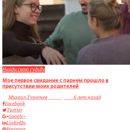
Найди свою судьбу
Мое первое свидание с парнем прошло в
присутствии моих родителей
by
Михаил Тургенев
access_time
6 лет назад
Facebook
Twitter
Google+
LinkedIn
Pinterest