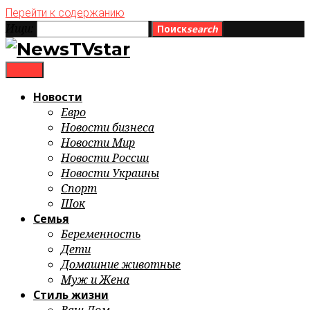
Перейти к содержанию
Ищи:
Поиск
search
menu
Новости
Евро
Новости бизнеса
Новости Мир
Новости России
Новости Украины
Спорт
Шок
Семья
Беременность
Дети
Домашние животные
Муж и Жена
Стиль жизни