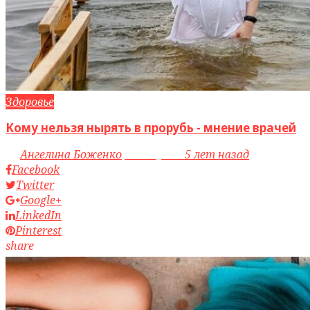
Здоровье
Кому нельзя нырять в прорубь - мнение врачей
by
Ангелина Боженко
access_time
5 лет назад
Facebook
Twitter
Google+
LinkedIn
Pinterest
share