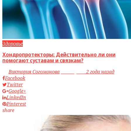
Здоровье
Хондропротекторы: Действительно ли они
помогают суставам и связкам?
by
Виктория Согомонова
access_time
2 года назад
Facebook
Twitter
Google+
LinkedIn
Pinterest
share