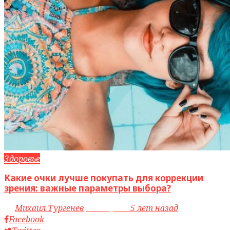
Здоровье
Какие очки лучше покупать для коррекции
зрения: важные параметры выбора?
by
Михаил Тургенев
access_time
5 лет назад
Facebook