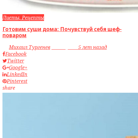
Диеты, Рецепты
Готовим суши дома: Почувствуй себя шеф-
поваром
by
Михаил Тургенев
access_time
5 лет назад
Facebook
Twitter
Google+
LinkedIn
Pinterest
share