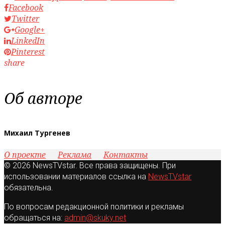
Facebook
Twitter
Google+
LinkedIn
Pinterest
share
Об авторе
Михаил Тургенев
О проекте
Реклама
Контакты
© 2026 NewsTVstar. Все права защищены. При
использовании материалов ссылка на
NewsTVstar
обязательна.
По вопросам редакционной политики и рекламы
обращаться на:
admin@skuky.net