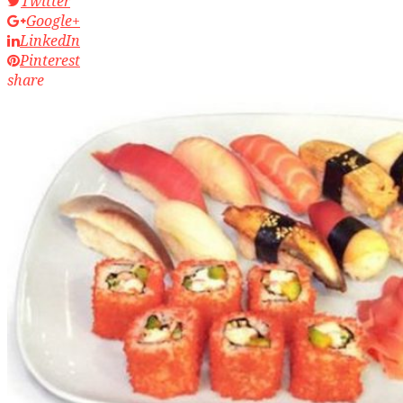
Twitter
Google+
LinkedIn
Pinterest
share