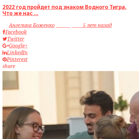
2022 год пройдет под знаком Водного Тигра.
Что же нас ...
by
Ангелина Боженко
access_time
5 лет назад
Facebook
Twitter
Google+
LinkedIn
Pinterest
share