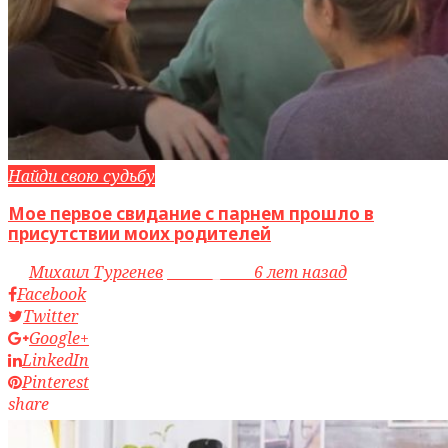
Найди свою судьбу
Мое первое свидание с парнем прошло в
присутствии моих родителей
by
Михаил Тургенев
access_time
6 лет назад
Facebook
Twitter
Google+
LinkedIn
Pinterest
share