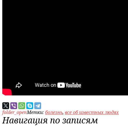
folder_open
Метки:
болезнь
,
все об известных людях
Навигация по записям