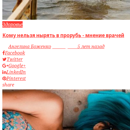
Здоровье
Кому нельзя нырять в прорубь - мнение врачей
by
Ангелина Боженко
access_time
5 лет назад
Facebook
Twitter
Google+
LinkedIn
Pinterest
share