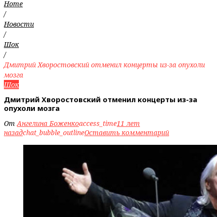
Home
/
Новости
/
Шок
/
Дмитрий Хворостовский отменил концерты из-за опухоли
мозга
Шок
Дмитрий Хворостовский отменил концерты из-за
опухоли мозга
От
Ангелина Боженко
access_time
11 лет
назад
chat_bubble_outline
Оставить комментарий