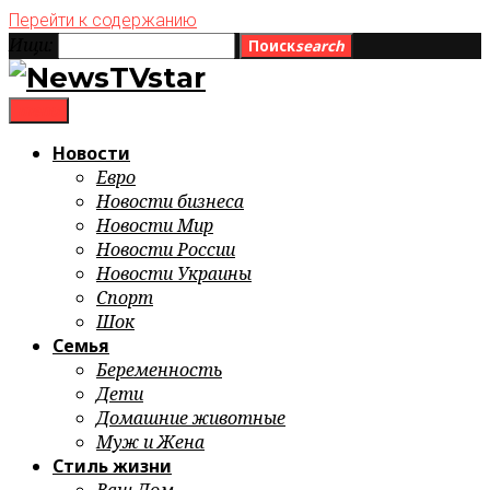
Перейти к содержанию
Ищи:
Поиск
search
menu
Новости
Евро
Новости бизнеса
Новости Мир
Новости России
Новости Украины
Спорт
Шок
Семья
Беременность
Дети
Домашние животные
Муж и Жена
Стиль жизни