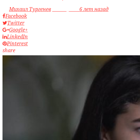
by
Михаил Тургенев
access_time
6 лет назад
Facebook
Twitter
Google+
LinkedIn
Pinterest
share