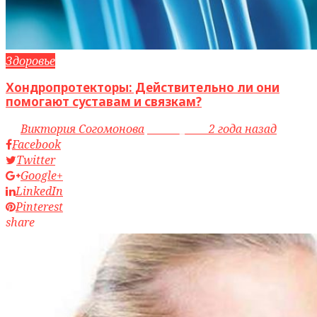
Здоровье
Хондропротекторы: Действительно ли они
помогают суставам и связкам?
by
Виктория Согомонова
access_time
2 года назад
Facebook
Twitter
Google+
LinkedIn
Pinterest
share