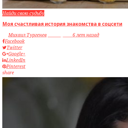
Найди свою судьбу
Моя счастливая история знакомства в соцсети
by
Михаил Тургенев
access_time
6 лет назад
Facebook
Twitter
Google+
LinkedIn
Pinterest
share