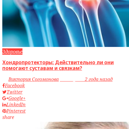
Здоровье
Хондропротекторы: Действительно ли они
помогают суставам и связкам?
by
Виктория Согомонова
access_time
2 года назад
Facebook
Twitter
Google+
LinkedIn
Pinterest
share