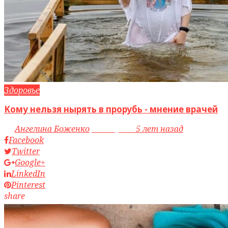
Здоровье
Кому нельзя нырять в прорубь - мнение врачей
by
Ангелина Боженко
access_time
5 лет назад
Facebook
Twitter
Google+
LinkedIn
Pinterest
share