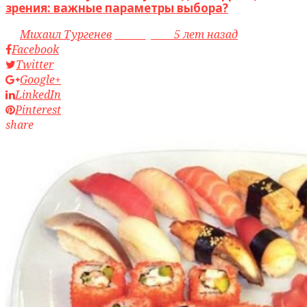
зрения: важные параметры выбора?
by
Михаил Тургенев
access_time
5 лет назад
Facebook
Twitter
Google+
LinkedIn
Pinterest
share