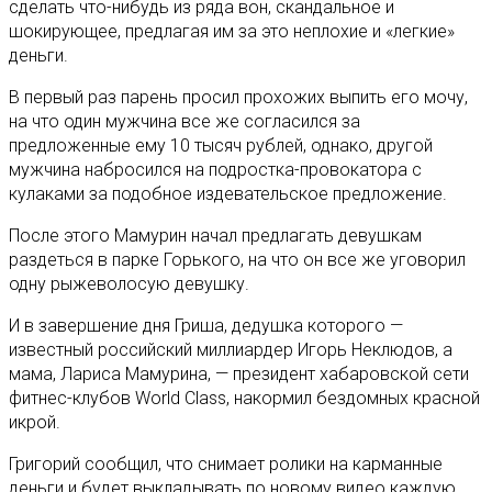
сделать что-нибудь из ряда вон, скандальное и
шокирующее, предлагая им за это неплохие и «легкие»
деньги.
В первый раз парень просил прохожих выпить его мочу,
на что один мужчина все же согласился за
предложенные ему 10 тысяч рублей, однако, другой
мужчина набросился на подростка-провокатора с
кулаками за подобное издевательское предложение.
После этого Мамурин начал предлагать девушкам
раздеться в парке Горького, на что он все же уговорил
одну рыжеволосую девушку.
И в завершение дня Гриша, дедушка которого —
известный российский миллиардер Игорь Неклюдов, а
мама, Лариса Мамурина, — президент хабаровской сети
фитнес-клубов World Class, накормил бездомных красной
икрой.
Григорий сообщил, что снимает ролики на карманные
деньги и будет выкладывать по новому видео каждую