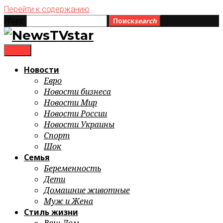
Перейти к содержанию
Ищи:
Поиск
search
menu
Новости
Евро
Новости бизнеса
Новости Мир
Новости России
Новости Украины
Спорт
Шок
Семья
Беременность
Дети
Домашние животные
Муж и Жена
Стиль жизни