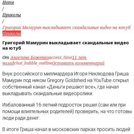
Home
/
Приколы
/
Григорий Мамурин выкладывает скандальные видео на ютуб
Приколы
Григорий Мамурин выкладывает скандальные видео
на ютуб
От
Ангелина Боженко
access_time
11 лет
назад
chat_bubble_outline
Оставить комментарий
Внук российского миллиардера Игоря Неклюдова Гриша
Мамурин под ником Gregory Goldsheid на YouTube открыл
собственный канал «Деньги решают все», где начал
выкладывать скандальные видеоролики
.
Избалованный 16-летний подросток решил (сам или при
помощи влиятельных родителей) проверить, на что готовы
люди ради денег.
В итоге Гриша начал в московских парках просить людей