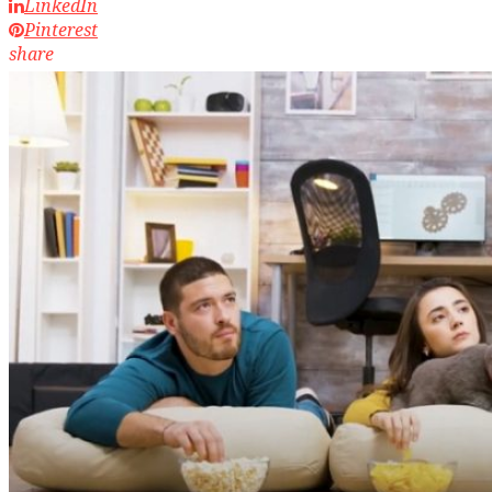
LinkedIn
Pinterest
share