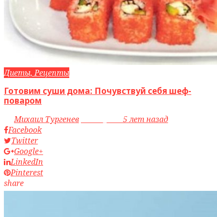
Диеты, Рецепты
Готовим суши дома: Почувствуй себя шеф-
поваром
by
Михаил Тургенев
access_time
5 лет назад
Facebook
Twitter
Google+
LinkedIn
Pinterest
share