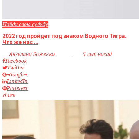
Найди свою судьбу
2022 год пройдет под знаком Водного Тигра.
Что же нас ...
by
Ангелина Боженко
access_time
5 лет назад
Facebook
Twitter
Google+
LinkedIn
Pinterest
share