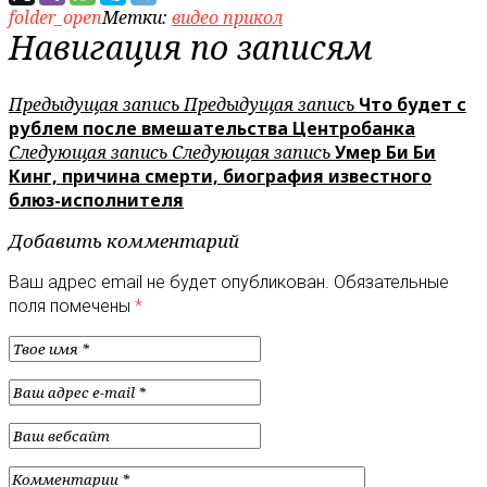
folder_open
Метки:
видео прикол
Навигация по записям
Предыдущая запись
Предыдущая запись
Что будет с
рублем после вмешательства Центробанка
Следующая запись
Следующая запись
Умер Би Би
Кинг, причина смерти, биография известного
блюз-исполнителя
Добавить комментарий
Ваш адрес email не будет опубликован.
Обязательные
поля помечены
*