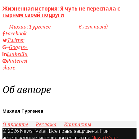
Жизненная история: Я чуть не переспала с
парнем своей подруги
by
Михаил Тургенев
access_time
6 лет назад
Facebook
Twitter
Google+
LinkedIn
Pinterest
share
Об авторе
Михаил Тургенев
О проекте
Реклама
Контакты
© 2026 NewsTVstar. Все права защищены. При
использовании материалов ссылка на
NewsTVstar