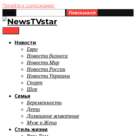
Перейти к содержанию
Ищи:
Поиск
search
menu
Новости
Евро
Новости бизнеса
Новости Мир
Новости России
Новости Украины
Спорт
Шок
Семья
Беременность
Дети
Домашние животные
Муж и Жена
Стиль жизни