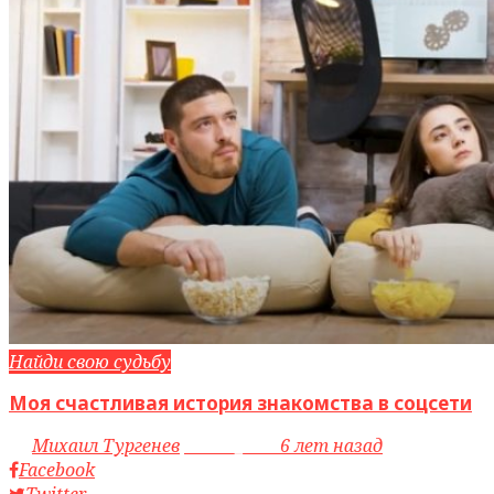
Найди свою судьбу
Моя счастливая история знакомства в соцсети
by
Михаил Тургенев
access_time
6 лет назад
Facebook
Twitter