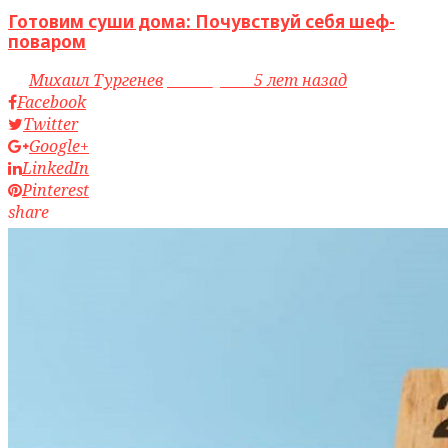
Готовим суши дома: Почувствуй себя шеф-
поваром
by
Михаил Тургенев
access_time
5 лет назад
Facebook
Twitter
Google+
LinkedIn
Pinterest
share