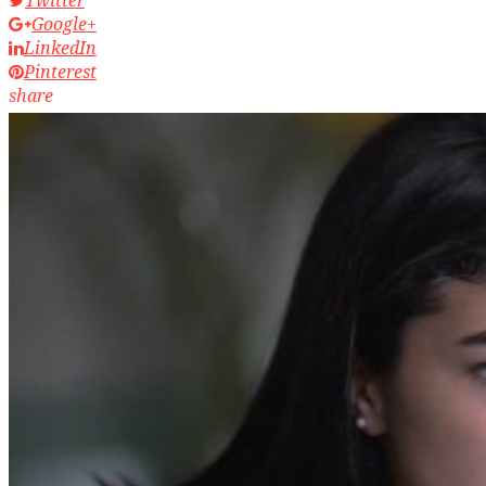
Google+
LinkedIn
Pinterest
share