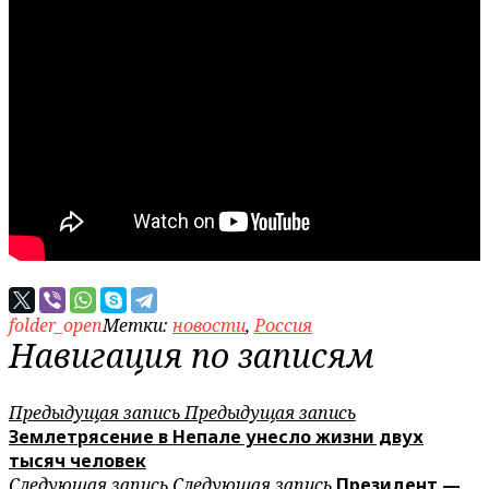
folder_open
Метки:
новости
,
Россия
Навигация по записям
Предыдущая запись
Предыдущая запись
Землетрясение в Непале унесло жизни двух
тысяч человек
Следующая запись
Следующая запись
Президент —