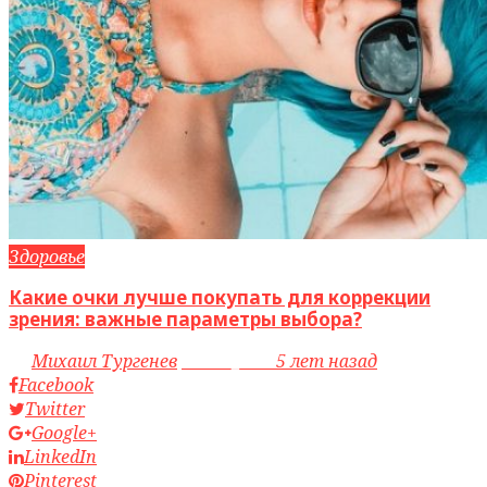
Здоровье
Какие очки лучше покупать для коррекции
зрения: важные параметры выбора?
by
Михаил Тургенев
access_time
5 лет назад
Facebook
Twitter
Google+
LinkedIn
Pinterest