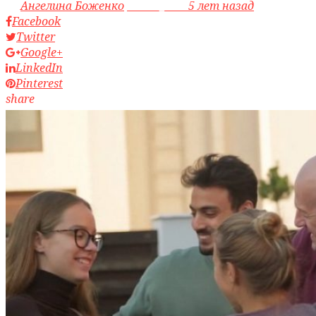
by
Ангелина Боженко
access_time
5 лет назад
Facebook
Twitter
Google+
LinkedIn
Pinterest
share