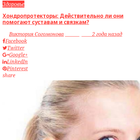
Здоровье
Хондропротекторы: Действительно ли они
помогают суставам и связкам?
by
Виктория Согомонова
access_time
2 года назад
Facebook
Twitter
Google+
LinkedIn
Pinterest
share