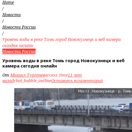
Home
/
Новости
/
Новости России
/
Уровень воды в реке Томь город Новокузнецк и веб камера
сегодня онлайн
Новости России
Уровень воды в реке Томь город Новокузнецк и веб
камера сегодня онлайн
От
Михаил Тургенев
access_time
11 лет
назад
chat_bubble_outline
Оставить комментарий