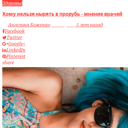
Здоровье
Кому нельзя нырять в прорубь - мнение врачей
by
Ангелина Боженко
access_time
5 лет назад
Facebook
Twitter
Google+
LinkedIn
Pinterest
share