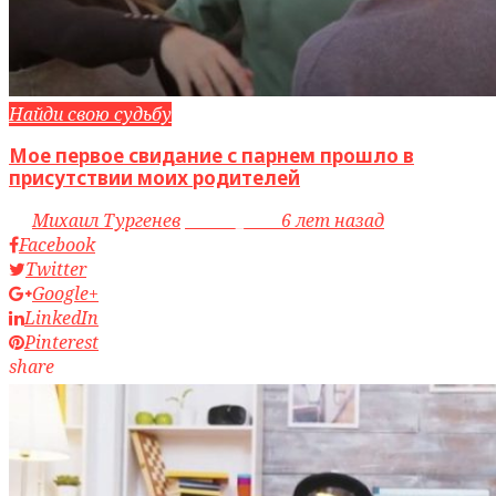
Найди свою судьбу
Мое первое свидание с парнем прошло в
присутствии моих родителей
by
Михаил Тургенев
access_time
6 лет назад
Facebook
Twitter
Google+
LinkedIn
Pinterest
share