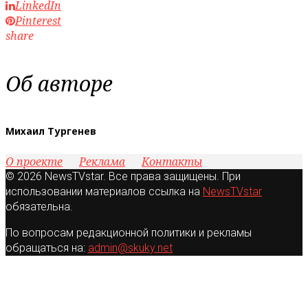
LinkedIn
Pinterest
share
Об авторе
Михаил Тургенев
О проекте
Реклама
Контакты
© 2026 NewsTVstar. Все права защищены. При
использовании материалов ссылка на
NewsTVstar
обязательна.
По вопросам редакционной политики и рекламы
обращаться на:
admin@skuky.net