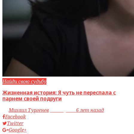
Найди свою судьбу
Жизненная история: Я чуть не переспала с
парнем своей подруги
by
Михаил Тургенев
access_time
6 лет назад
Facebook
Twitter
Google+