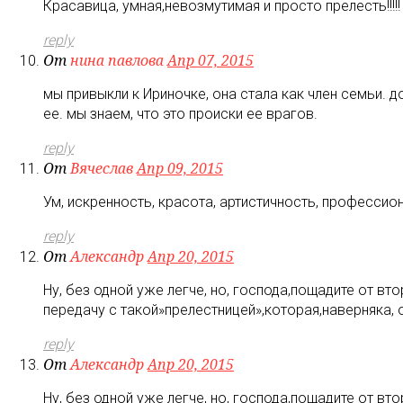
Красавица, умная,невозмутимая и просто прелесть!!!!!
reply
От
нина павлова
Апр 07, 2015
мы привыкли к Ириночке, она стала как член семьи. 
ее. мы знаем, что это происки ее врагов.
reply
От
Вячеслав
Апр 09, 2015
Ум, искренность, красота, артистичность, профессио
reply
От
Александр
Апр 20, 2015
Ну, без одной уже легче, но, господа,пощадите от в
передачу с такой»прелестницей»,которая,наверняка, 
reply
От
Александр
Апр 20, 2015
Ну, без одной уже легче, но, господа,пощадите от в