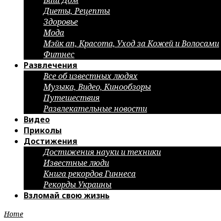
Ваш Дом
Диеты, Рецепты
Здоровье
Мода
Мэйк ап, Красота, Уход за Кожей и Волосами
Фитнес
Развлечения
Все об известных людях
Музыка, Видео, Кинообзоры
Путешествия
Развлекательные новости
Видео
Приколы
Достижения
Достижения науки и техники
Известные люди
Книга рекордов Гиннеса
Рекорды Украины
Взломай свою жизнь
Home