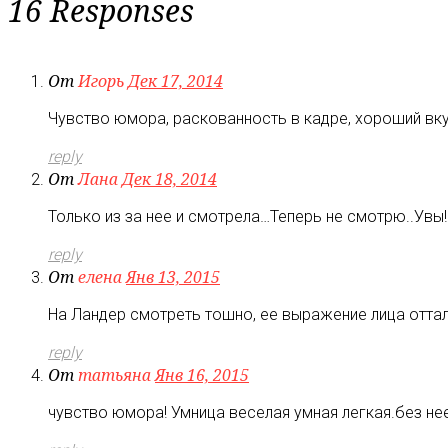
16 Responses
От
Игорь
Дек 17, 2014
Чувство юмора, раскованность в кадре, хороший вку
reply
От
Лана
Дек 18, 2014
Только из за нее и смотрела…Теперь не смотрю..Увы! 
reply
От
елена
Янв 13, 2015
На Ландер смотреть тошно, ее выражение лица отталк
reply
От
татьяна
Янв 16, 2015
чувство юмора! Умница веселая умная легкая.без нее 