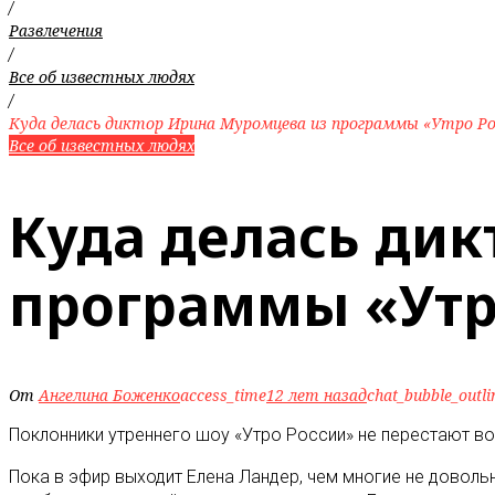
/
Развлечения
/
Все об известных людях
/
Куда делась диктор Ирина Муромцева из программы «Утро Ро
Все об известных людях
Куда делась ди
программы «Утр
От
Ангелина Боженко
access_time
12 лет назад
chat_bubble_outli
Поклонники утреннего шоу «Утро России» не перестают в
Пока в эфир выходит Елена Ландер, чем многие не доволь