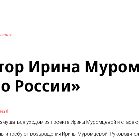
ссии»
ктор Ирина Муром
о России»
ne
16
озмущаться уходом из проекта Ирины Муромцевой и старают
ны и требуют возвращения Ирины Муромцевой. Руководители