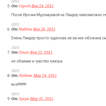
reply
От
Сергей
Янв 24, 2015
После Ирочки Муромцевой на Ландер невозможно смо
reply
От
Nadima
Янв 28, 2015
Елена Ландер просто чудесная, из-за нее обожала с
reply
От
Ольга
Фев 12, 2015
ее обаяние и чувство юмора
reply
От
Любовь
Мар 24, 2015
все!!!!!!!!!!!!
reply
От
Зухра
Мар 31, 2015