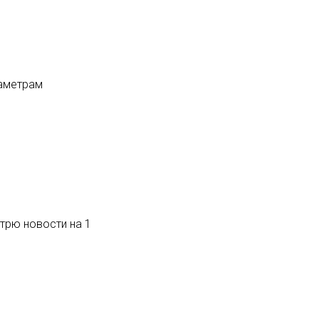
раметрам
трю новости на 1