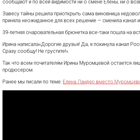
сообщают и по всей видимости ни о смене Елены, ни о в
Завесу тайны решила приоткрыть сама виновница недоволь
приняла неожиданное для всех решение — сменила канал и
39-летняя очаровательная брюнетка все-таки пошла на в
Ирина написала«Дорогие друзья! Да, я покинула канал Рос
Сразу сообщу! Не грустите!».
Так что всем почитателям Ирины Муромцевой остается лиш
продюсером.
Ранее мы писали по теме:
Елена Ландер вместо Муромцево