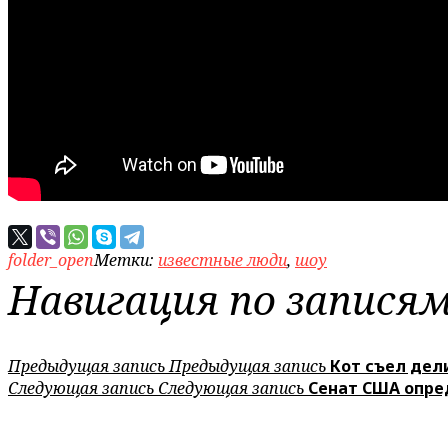
folder_open
Метки:
известные люди
,
шоу
Навигация по запися
Предыдущая запись
Предыдущая запись
Кот съел дел
Следующая запись
Следующая запись
Сенат США опре