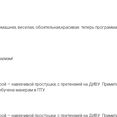
домашняя, веселая, обоятельная,красивая. теперь программа
нализм!
торой — навязчивой простушки, с претензией на ДИВУ. Прим
обучена манерам в ПТУ.
торой — навязчивой простушки, с претензией на ДИВУ. Прим