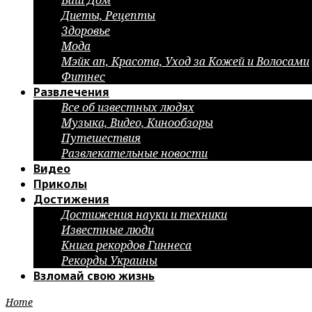
Ваш Дом
Диеты, Рецепты
Здоровье
Мода
Мэйк ап, Красота, Уход за Кожей и Волосами
Фитнес
Развлечения
Все об известных людях
Музыка, Видео, Кинообзоры
Путешествия
Развлекательные новости
Видео
Приколы
Достижения
Достижения науки и техники
Известные люди
Книга рекордов Гиннеса
Рекорды Украины
Взломай свою жизнь
Home