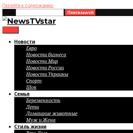
Перейти к содержанию
Ищи:
Поиск
search
menu
Новости
Евро
Новости бизнеса
Новости Мир
Новости России
Новости Украины
Спорт
Шок
Семья
Беременность
Дети
Домашние животные
Муж и Жена
Стиль жизни