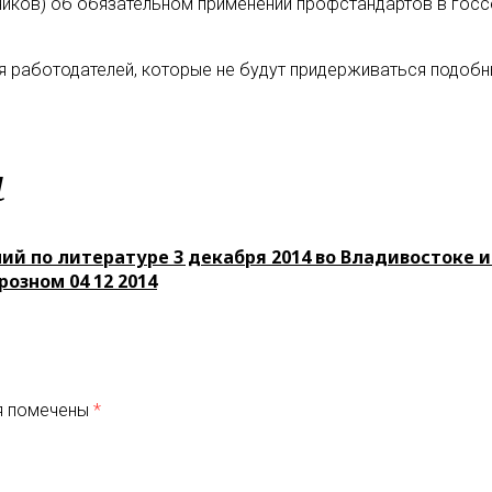
тников) об обязательном применении профстандартов в госс
я работодателей, которые не будут придерживаться подобны
м
ий по литературе 3 декабря 2014 во Владивостоке и
розном 04 12 2014
я помечены
*