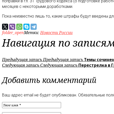
поправки в гл. 31 Трудового кодекса (о подготовке рабо
месяцев с некоторыми доработками.
Пока неизвестно лишь то, какие штрафы будут введены дл
folder_open
Метки:
Новости России
Навигация по запися
Предыдущая запись
Предыдущая запись
Темы сочинен
Следующая запись
Следующая запись
Перестрелка в Г
Добавить комментарий
Ваш адрес email не будет опубликован.
Обязательные пол