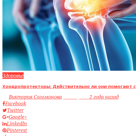
Здоровье
Хондропротекторы: Действительно ли они помогают с
by
Виктория Согомонова
access_time
2 года назад
Facebook
Twitter
Google+
LinkedIn
Pinterest