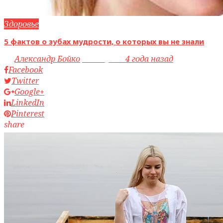
Здоровье
5 фактов о зубах мудрости, о которых вы не знали
by
Александр Бойко
access_time
4 года назад
Facebook
Twitter
Google+
LinkedIn
Pinterest
share