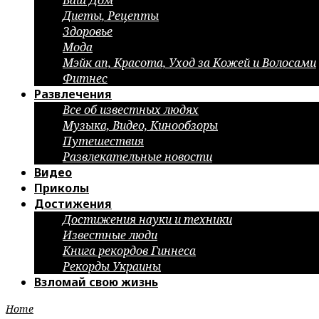
Ваш Дом
Диеты, Рецепты
Здоровье
Мода
Мэйк ап, Красота, Уход за Кожей и Волосами
Фитнес
Развлечения
Все об известных людях
Музыка, Видео, Кинообзоры
Путешествия
Развлекательные новости
Видео
Приколы
Достижения
Достижения науки и техники
Известные люди
Книга рекордов Гиннеса
Рекорды Украины
Взломай свою жизнь
Home