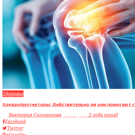
Здоровье
Хондропротекторы: Действительно ли они помогают с
by
Виктория Согомонова
access_time
2 года назад
Facebook
Twitter
Google+