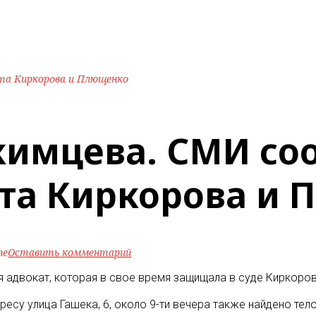
та Киркорова и Плющенко
Акимцева. СМИ со
ата Киркорова и
ne
Оставить комментарий
я адвокат, которая в свое время защищала в суде Киркоро
есу улица Гашека, 6, около 9-ти вечера также найдено тел