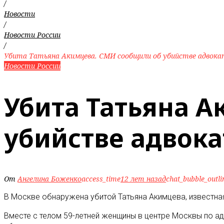
/
Новости
/
Новости России
/
Убита Татьяна Акимцева. СМИ сообщили об убийстве адвока
Новости России
Убита Татьяна 
убийстве адвок
От
Ангелина Боженко
access_time
12 лет назад
chat_bubble_outli
В Москве обнаружена убитой Татьяна Акимцева, известна
Вместе с телом 59-летней женщины в центре Москвы по адр