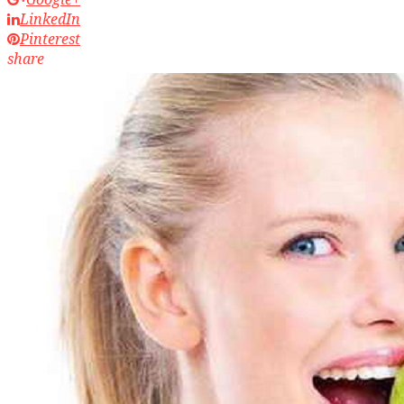
LinkedIn
Pinterest
share