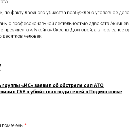
ата.
, по факту двойного убийства возбуждено уголовное дело
язаны с профессиональной деятельностью адвоката Акимцево
е-президента «Лукойла» Оксаны Долговой, а в последнее 
о десятков человек.
м
 группы «ИС» заявил об обстреле сил АТО
винил СБУ в убийствах водителей в Подмосковье
я помечены
*