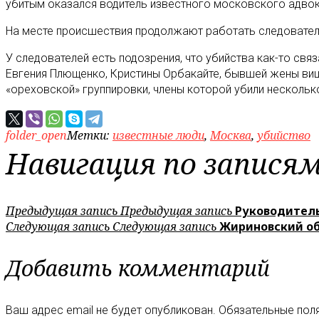
убитым оказался водитель известного московского адвок
На месте происшествия продолжают работать следователи
У следователей есть подозрения, что убийства как-то св
Евгения Плющенко, Кристины Орбакайте, бывшей жены виц
«ореховской» группировки, члены которой убили нескольк
folder_open
Метки:
известные люди
,
Москва
,
убийство
Навигация по запися
Предыдущая запись
Предыдущая запись
Руководитель
Следующая запись
Следующая запись
Жириновский об
Добавить комментарий
Ваш адрес email не будет опубликован.
Обязательные пол