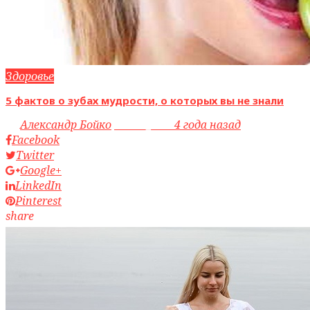
Здоровье
5 фактов о зубах мудрости, о которых вы не знали
by
Александр Бойко
access_time
4 года назад
Facebook
Twitter
Google+
LinkedIn
Pinterest
share