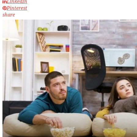
LinkedIn
Pinterest
share