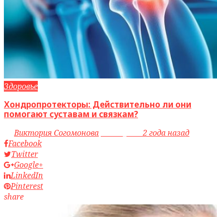
Здоровье
Хондропротекторы: Действительно ли они
помогают суставам и связкам?
by
Виктория Согомонова
access_time
2 года назад
Facebook
Twitter
Google+
LinkedIn
Pinterest
share