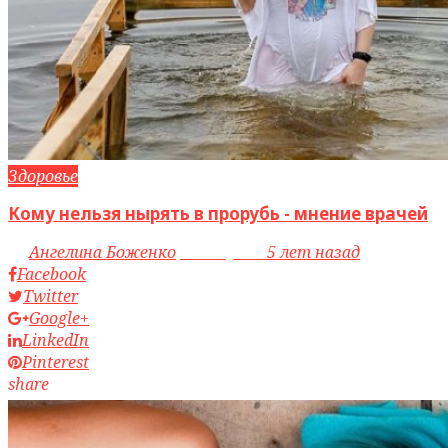
Здоровье
Кому нельзя нырять в прорубь - мнение врачей
by
Ангелина Боженко
access_time
5 лет назад
Facebook
Twitter
Google+
LinkedIn
Pinterest
share