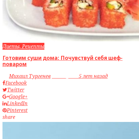
Диеты, Рецепты
Готовим суши дома: Почувствуй себя шеф-
поваром
by
Михаил Тургенев
access_time
5 лет назад
Facebook
Twitter
Google+
LinkedIn
Pinterest
share