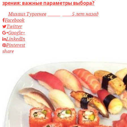
зрения: важные параметры выбора?
by
Михаил Тургенев
access_time
5 лет назад
Facebook
Twitter
Google+
LinkedIn
Pinterest
share