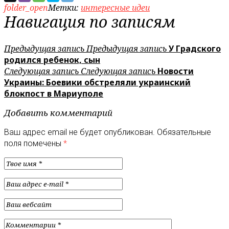
folder_open
Метки:
интересные идеи
Навигация по записям
Предыдущая запись
Предыдущая запись
У Градского
родился ребенок, сын
Следующая запись
Следующая запись
Новости
Украины: Боевики обстреляли украинский
блокпост в Мариуполе
Добавить комментарий
Ваш адрес email не будет опубликован.
Обязательные
поля помечены
*