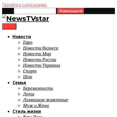
Перейти к содержанию
Ищи:
Поиск
search
menu
Новости
Евро
Новости бизнеса
Новости Мир
Новости России
Новости Украины
Спорт
Шок
Семья
Беременность
Дети
Домашние животные
Муж и Жена
Стиль жизни