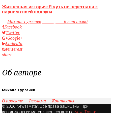
Жизненная история: Я чуть не переспала с
парнем своей подруги
by
Михаил Тургенев
access_time
6 лет назад
Facebook
Twitter
Google+
LinkedIn
Pinterest
share
Об авторе
Михаил Тургенев
О проекте
Реклама
Контакты
© 2026 NewsTVstar. Все права защищены. При
использовании материалов ссылка на
NewsTVstar