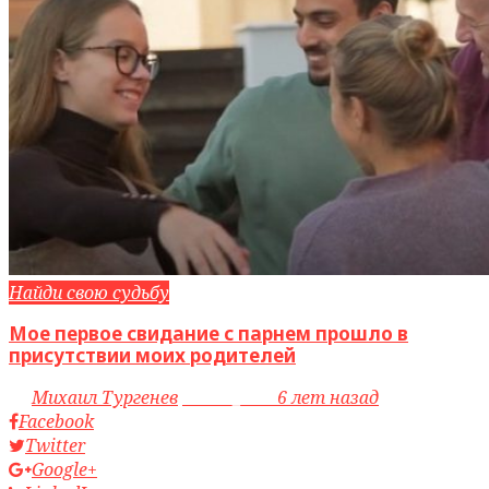
Найди свою судьбу
Мое первое свидание с парнем прошло в
присутствии моих родителей
by
Михаил Тургенев
access_time
6 лет назад
Facebook
Twitter
Google+