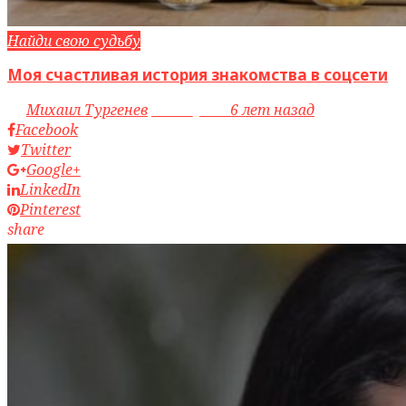
Найди свою судьбу
Моя счастливая история знакомства в соцсети
by
Михаил Тургенев
access_time
6 лет назад
Facebook
Twitter
Google+
LinkedIn
Pinterest
share