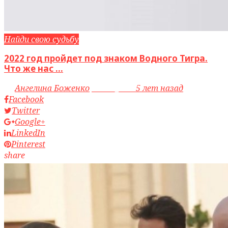
Найди свою судьбу
2022 год пройдет под знаком Водного Тигра.
Что же нас ...
by
Ангелина Боженко
access_time
5 лет назад
Facebook
Twitter
Google+
LinkedIn
Pinterest
share