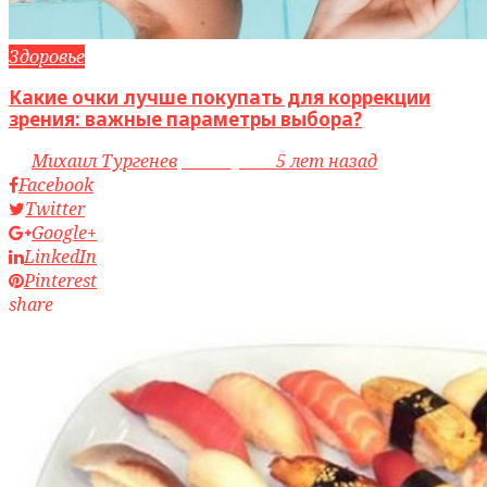
Здоровье
Какие очки лучше покупать для коррекции
зрения: важные параметры выбора?
by
Михаил Тургенев
access_time
5 лет назад
Facebook
Twitter
Google+
LinkedIn
Pinterest
share