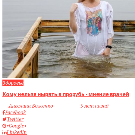
Здоровье
Кому нельзя нырять в прорубь - мнение врачей
by
Ангелина Боженко
access_time
5 лет назад
Facebook
Twitter
Google+
LinkedIn