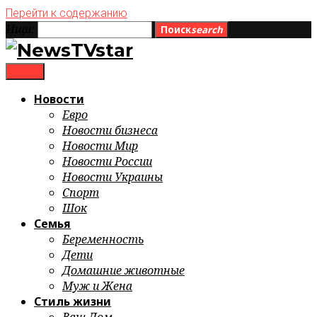
Перейти к содержанию
Ищи:
Поиск
search
menu
Новости
Евро
Новости бизнеса
Новости Мир
Новости России
Новости Украины
Спорт
Шок
Семья
Беременность
Дети
Домашние животные
Муж и Жена
Стиль жизни