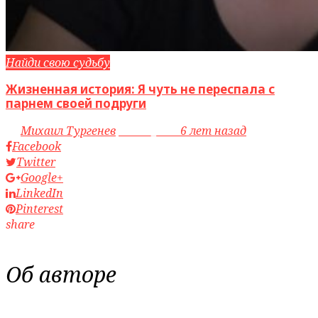
Найди свою судьбу
Жизненная история: Я чуть не переспала с
парнем своей подруги
by
Михаил Тургенев
access_time
6 лет назад
Facebook
Twitter
Google+
LinkedIn
Pinterest
share
Об авторе