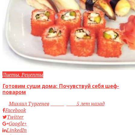
Диеты, Рецепты
Готовим суши дома: Почувствуй себя шеф-
поваром
by
Михаил Тургенев
access_time
5 лет назад
Facebook
Twitter
Google+
LinkedIn