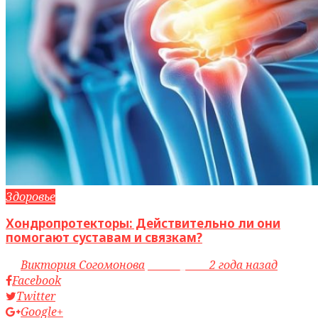
Здоровье
Хондропротекторы: Действительно ли они
помогают суставам и связкам?
by
Виктория Согомонова
access_time
2 года назад
Facebook
Twitter
Google+