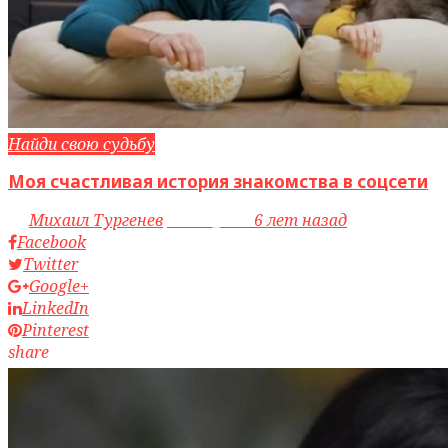
Найди свою судьбу
Моя счастливая история знакомства в соцсети
by
Михаил Тургенев
access_time
6 лет назад
Facebook
Twitter
Google+
LinkedIn
Pinterest
share