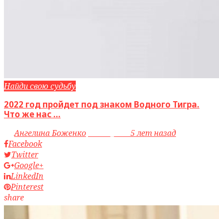
Найди свою судьбу
2022 год пройдет под знаком Водного Тигра.
Что же нас ...
by
Ангелина Боженко
access_time
5 лет назад
Facebook
Twitter
Google+
LinkedIn
Pinterest
share