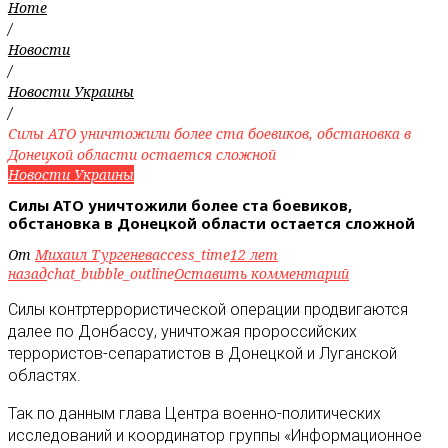
Home
/
Новости
/
Новости Украины
/
Силы АТО уничтожили более ста боевиков, обстановка в
Донецкой области остается сложной
Новости Украины
Силы АТО уничтожили более ста боевиков,
обстановка в Донецкой области остается сложной
От
Михаил Тургенев
access_time
12 лет
назад
chat_bubble_outline
Оставить комментарий
Силы контртеррористической операции продвигаются
далее по Донбассу, уничтожая пророссийских
террористов-сепаратистов в Донецкой и Луганской
областях
.
Так по данным глава Центра военно-политических
исследований и координатор группы «Информационное