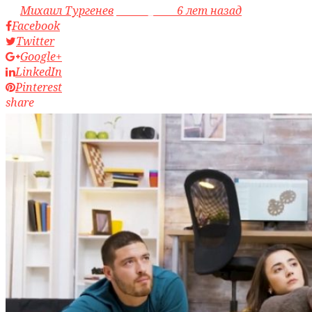
by
Михаил Тургенев
access_time
6 лет назад
Facebook
Twitter
Google+
LinkedIn
Pinterest
share