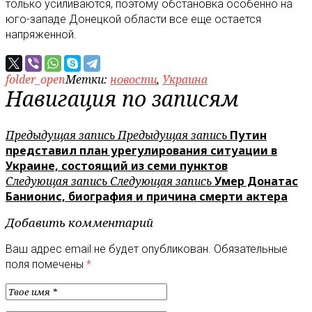
только усиливаются, поэтому обстановка особенно на
юго-западе Донецкой области все еще остается
напряженной.
folder_open
Метки:
новости
,
Украина
Навигация по записям
Предыдущая запись
Предыдущая запись
Путин
представил план урегулирования ситуации в
Украине, состоящий из семи пунктов
Следующая запись
Следующая запись
Умер Донатас
Банионис, биография и причина смерти актера
Добавить комментарий
Ваш адрес email не будет опубликован.
Обязательные
поля помечены
*