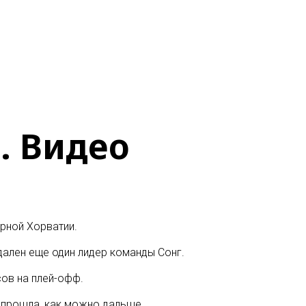
. Видео
рной Хорватии.
дален еще один лидер команды Сонг.
ов на плей-офф.
 прошла, как можно дальше.