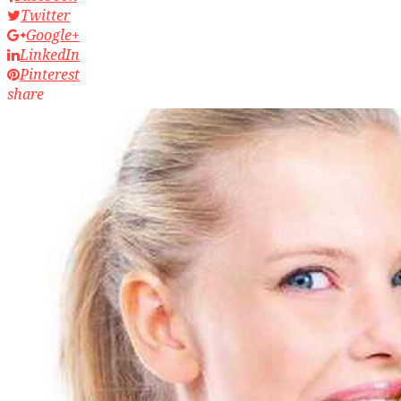
Twitter
Google+
LinkedIn
Pinterest
share