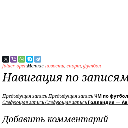
folder_open
Метки:
новости
,
спорт
,
футбол
Навигация по запися
Предыдущая запись
Предыдущая запись
ЧМ по футбол
Следующая запись
Следующая запись
Голландия — Ав
Добавить комментарий