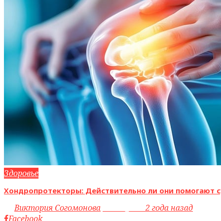
Здоровье
Хондропротекторы: Действительно ли они помогают с
by
Виктория Согомонова
access_time
2 года назад
Facebook