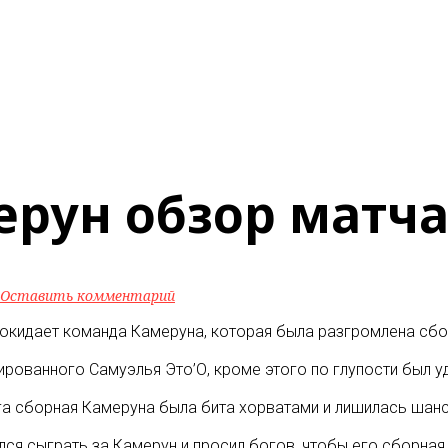
рун обзор матча
Оставить комментарий
покидает команда Камеруна, которая была разгромлена сбо
рованного Самуэлья Это’О, кроме этого по глупости был у
га сборная Камеруна была бита хорватами и лишилась шанс
ся сыграть за Камерун и просил богов, чтобы его сборная