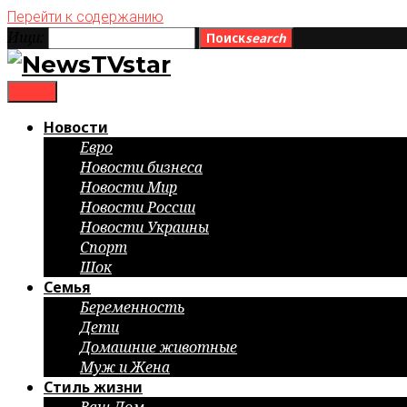
Перейти к содержанию
Ищи:
Поиск
search
menu
Новости
Евро
Новости бизнеса
Новости Мир
Новости России
Новости Украины
Спорт
Шок
Семья
Беременность
Дети
Домашние животные
Муж и Жена
Стиль жизни