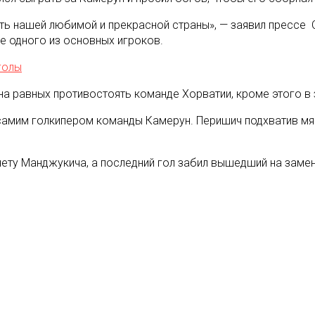
сть нашей любимой и прекрасной страны», — заявил прессе
е одного из основных игроков.
голы
 на равных противостоять команде Хорватии, кроме этого в
амим голкипером команды Камерун. Перишич подхватив мяч
счету Манджукича, а последний гол забил вышедший на заме