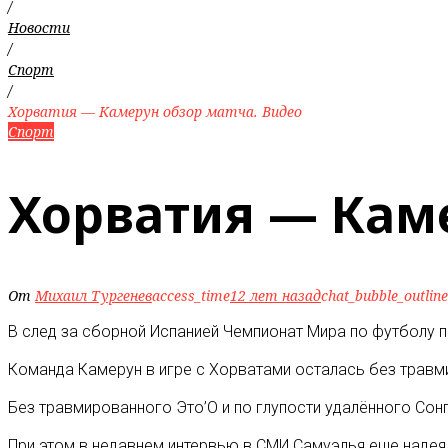
/
Новости
/
Спорт
/
Хорватия — Камерун обзор матча. Видео
Спорт
Хорватия — Каме
От
Михаил Тургенев
access_time
12 лет назад
chat_bubble_outline
В след за сборной Испанией Чемпионат Мира по футболу 
Команда Камерун в игре с Хорватами осталась без травми
Без травмированного Это’О и по глупости удалённого Сон
При этом в недавнем интервью в СМИ Самуэлья еще надеял