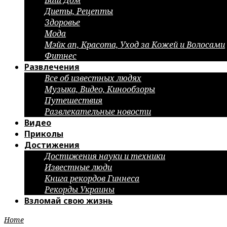
Ваш Дом
Диеты, Рецепты
Здоровье
Мода
Мэйк ап, Красота, Уход за Кожей и Волосами
Фитнес
Развлечения
Все об известных людях
Музыка, Видео, Кинообзоры
Путешествия
Развлекательные новости
Видео
Приколы
Достижения
Достижения науки и техники
Известные люди
Книга рекордов Гиннеса
Рекорды Украины
Взломай свою жизнь
Home