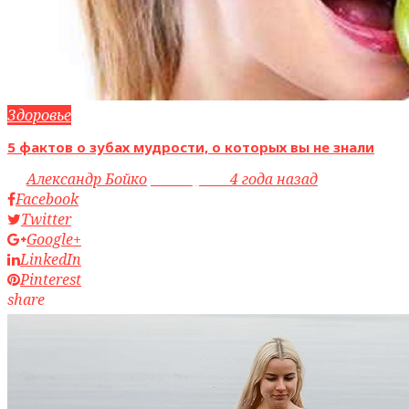
Здоровье
5 фактов о зубах мудрости, о которых вы не знали
by
Александр Бойко
access_time
4 года назад
Facebook
Twitter
Google+
LinkedIn
Pinterest
share