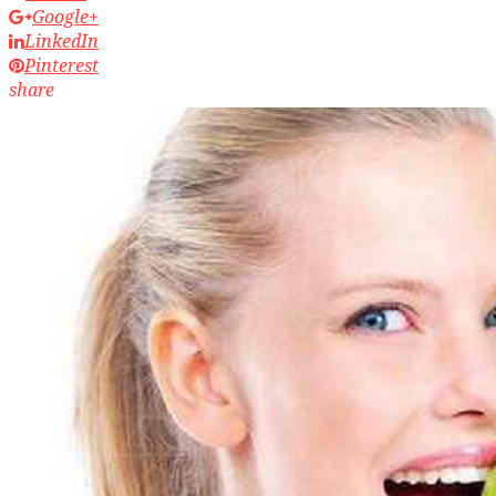
Google+
LinkedIn
Pinterest
share