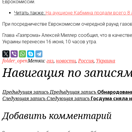
Еврокомиссии.
Читать также:
На аукционе Кабмина продали всего 8
При посредничестве Еврокомиссии очередной раунд газо
Глава «Газпрома» Алексей Миллер сообщил, что в качеств
Украины перенесен 16 июня, 10 часов утра.
folder_open
Метки:
газ
,
новости
,
Россия
,
Украина
Навигация по запися
Предыдущая запись
Предыдущая запись
Обнародован
Следующая запись
Следующая запись
Госдума сняла 
Добавить комментарий