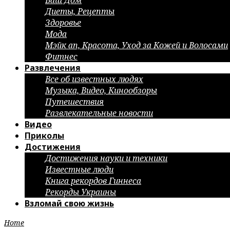
Ваш Дом
Диеты, Рецепты
Здоровье
Мода
Мэйк ап, Красота, Уход за Кожей и Волосами
Фитнес
Развлечения
Все об известных людях
Музыка, Видео, Кинообзоры
Путешествия
Развлекательные новости
Видео
Приколы
Достижения
Достижения науки и техники
Известные люди
Книга рекордов Гиннеса
Рекорды Украины
Взломай свою жизнь
Home