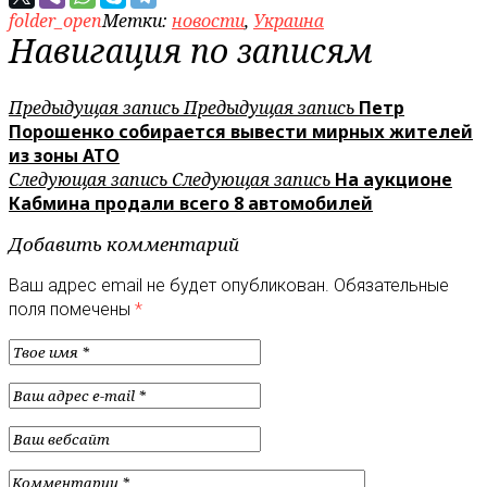
folder_open
Метки:
новости
,
Украина
Навигация по записям
Предыдущая запись
Предыдущая запись
Петр
Порошенко собирается вывести мирных жителей
из зоны АТО
Следующая запись
Следующая запись
На аукционе
Кабмина продали всего 8 автомобилей
Добавить комментарий
Ваш адрес email не будет опубликован.
Обязательные
поля помечены
*