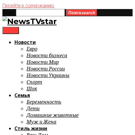
Перейти к содержанию
Ищи:
Поиск
search
menu
Новости
Евро
Новости бизнеса
Новости Мир
Новости России
Новости Украины
Спорт
Шок
Семья
Беременность
Дети
Домашние животные
Муж и Жена
Стиль жизни