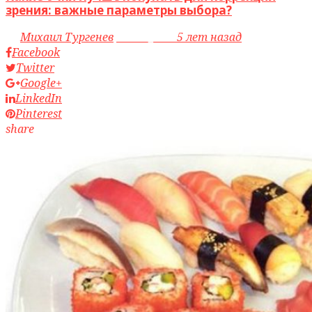
зрения: важные параметры выбора?
by
Михаил Тургенев
access_time
5 лет назад
Facebook
Twitter
Google+
LinkedIn
Pinterest
share