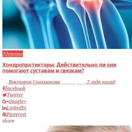
Здоровье
Хондропротекторы: Действительно ли они
помогают суставам и связкам?
by
Виктория Согомонова
access_time
2 года назад
Facebook
Twitter
Google+
LinkedIn
Pinterest
share