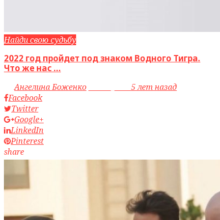
Найди свою судьбу
2022 год пройдет под знаком Водного Тигра.
Что же нас ...
by
Ангелина Боженко
access_time
5 лет назад
Facebook
Twitter
Google+
LinkedIn
Pinterest
share