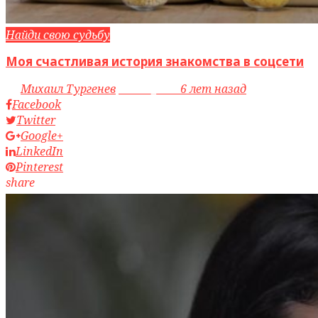
Найди свою судьбу
Моя счастливая история знакомства в соцсети
by
Михаил Тургенев
access_time
6 лет назад
Facebook
Twitter
Google+
LinkedIn
Pinterest
share