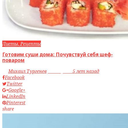
Диеты, Рецепты
Готовим суши дома: Почувствуй себя шеф-
поваром
by
Михаил Тургенев
access_time
5 лет назад
Facebook
Twitter
Google+
LinkedIn
Pinterest
share