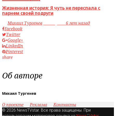
Жизненная история: Я чуть не переспала с
парнем своей подруги
by
Михаил Тургенев
access_time
6 лет назад
Facebook
Twitter
Google+
LinkedIn
Pinterest
share
Об авторе
Михаил Тургенев
О проекте
Реклама
Контакты
© 2026 NewsTVstar. Все права защищены. При
использовании материалов ссылка на
NewsTVstar