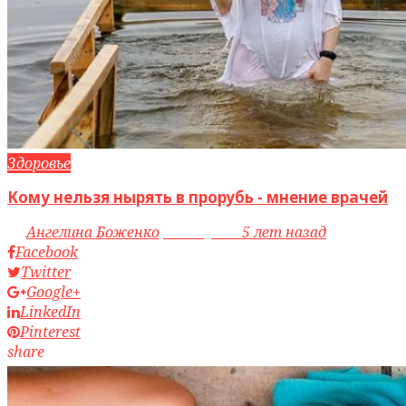
Здоровье
Кому нельзя нырять в прорубь - мнение врачей
by
Ангелина Боженко
access_time
5 лет назад
Facebook
Twitter
Google+
LinkedIn
Pinterest
share