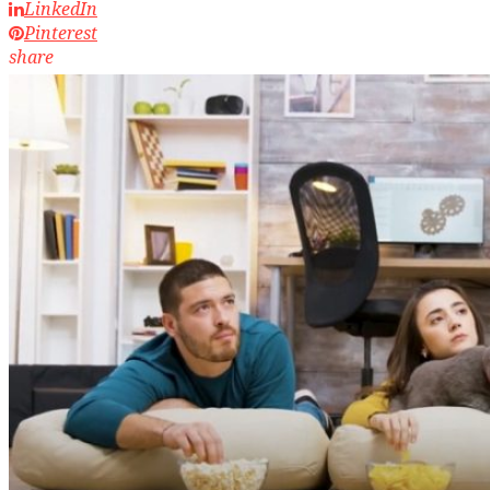
LinkedIn
Pinterest
share