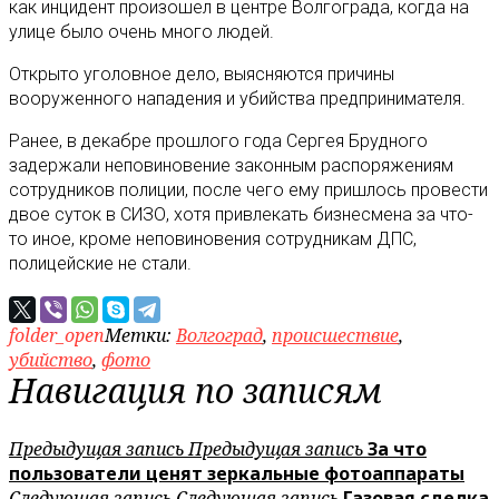
как инцидент произошел в центре Волгограда, когда на
улице было очень много людей.
Открыто уголовное дело, выясняются причины
вооруженного нападения и убийства предпринимателя.
Ранее, в декабре прошлого года Сергея Брудного
задержали неповиновение законным распоряжениям
сотрудников полиции, после чего ему пришлось провести
двое суток в СИЗО, хотя привлекать бизнесмена за что-
то иное, кроме неповиновения сотрудникам ДПС,
полицейские не стали.
folder_open
Метки:
Волгоград
,
происшествие
,
убийство
,
фото
Навигация по записям
Предыдущая запись
Предыдущая запись
За что
пользователи ценят зеркальные фотоаппараты
Следующая запись
Следующая запись
Газовая сделка