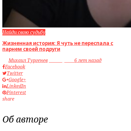
Найди свою судьбу
Жизненная история: Я чуть не переспала с
парнем своей подруги
by
Михаил Тургенев
access_time
6 лет назад
Facebook
Twitter
Google+
LinkedIn
Pinterest
share
Об авторе