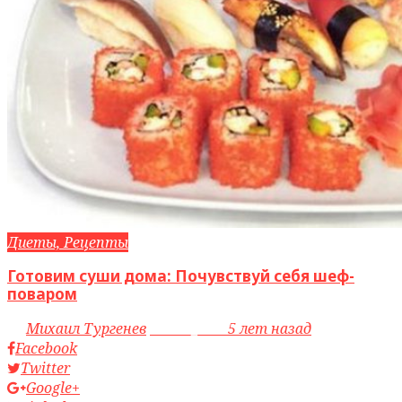
Диеты, Рецепты
Готовим суши дома: Почувствуй себя шеф-
поваром
by
Михаил Тургенев
access_time
5 лет назад
Facebook
Twitter
Google+