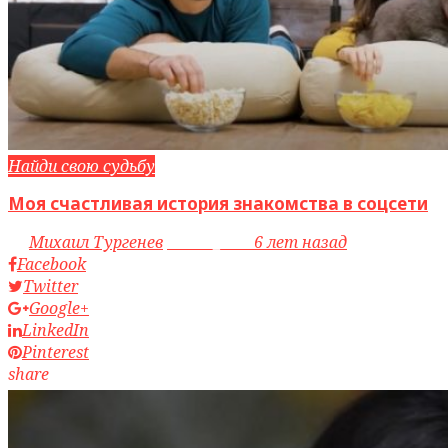
Найди свою судьбу
Моя счастливая история знакомства в соцсети
by
Михаил Тургенев
access_time
6 лет назад
Facebook
Twitter
Google+
LinkedIn
Pinterest
share