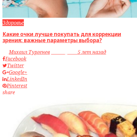
Здоровье
Какие очки лучше покупать для коррекции
зрения: важные параметры выбора?
by
Михаил Тургенев
access_time
5 лет назад
Facebook
Twitter
Google+
LinkedIn
Pinterest
share