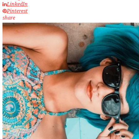
LinkedIn
Pinterest
share