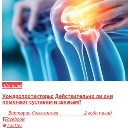
Здоровье
Хондропротекторы: Действительно ли они
помогают суставам и связкам?
by
Виктория Согомонова
access_time
2 года назад
Facebook
Twitter