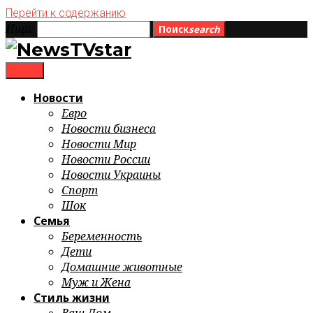
Перейти к содержанию
Ищи:
Поиск
search
menu
Новости
Евро
Новости бизнеса
Новости Мир
Новости России
Новости Украины
Спорт
Шок
Семья
Беременность
Дети
Домашние животные
Муж и Жена
Стиль жизни