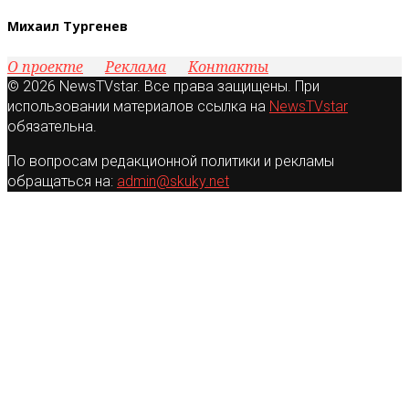
Михаил Тургенев
О проекте
Реклама
Контакты
© 2026 NewsTVstar. Все права защищены. При
использовании материалов ссылка на
NewsTVstar
обязательна.
По вопросам редакционной политики и рекламы
обращаться на:
admin@skuky.net