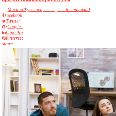
by
Михаил Тургенев
access_time
6 лет назад
Facebook
Twitter
Google+
LinkedIn
Pinterest
share