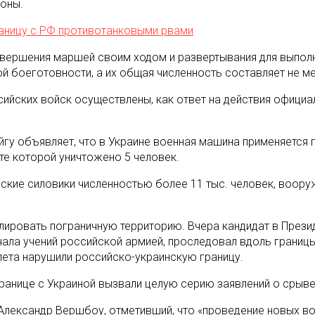
оны.
раницу с РФ противотанковыми рвами
ершения маршей своим ходом и развертывания для выполне
й боеготовности, а их общая численность составляет не ме
сийских войск осуществлены, как ответ на действия офици
ойгу объявляет, что в Украине военная машина применяется
те которой уничтожено 5 человек.
нские силовики численностью более 11 тыс. человек, воо
улировать пограничную территорию. Вчера кандидат в През
ала учений российской армией, проследовал вдоль границы
олета нарушили российско-украинскую границу.
ранице с Украиной вызвали целую серию заявлений о срыв
Александр Вершбоу, отметивший, что «проведение новых во