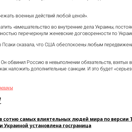
бежать военных действий любой ценой».
ратить «вмешательство во внутренние дела Украины, постоя
олностью перечеркнули женевские договоренности по Украи
Псаки сказала, что США обеспокоены любым передвижение
Он обвинил Россию в невыполнении обязательств, взятых в
как наложить дополнительные санкции. И это будет «серьез
раины
м
в сотню самых влиятельных людей мира по версии 
 Украиной установлена госграница