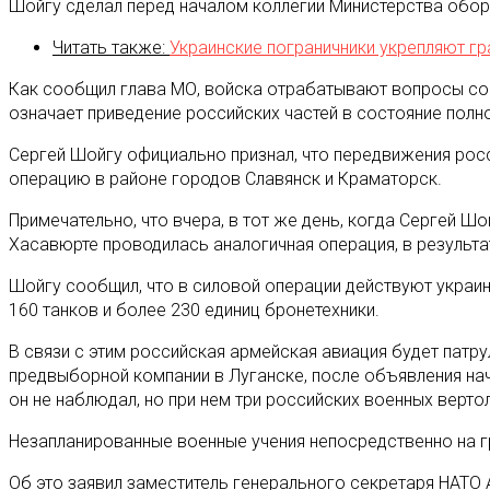
Шойгу сделал перед началом коллегии Министерства обор
Читать также:
Украинские пограничники укрепляют г
Как сообщил глава МО, войска отрабатывают вопросы сов
означает приведение российских частей в состояние полно
Сергей Шойгу официально признал, что передвижения рос
операцию в районе городов Славянск и Краматорск.
Примечательно, что вчера, в тот же день, когда Сергей Ш
Хасавюрте проводилась аналогичная операция, в результа
Шойгу сообщил, что в силовой операции действуют украи
160 танков и более 230 единиц бронетехники.
В связи с этим российская армейская авиация будет патр
предвыборной компании в Луганске, после объявления нач
он не наблюдал, но при нем три российских военных верт
Незапланированные военные учения непосредственно на г
Об это заявил заместитель генерального секретаря НАТО 