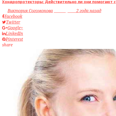
Хондропротекторы: Действительно ли они помогают с
by
Виктория Согомонова
access_time
2 года назад
Facebook
Twitter
Google+
LinkedIn
Pinterest
share