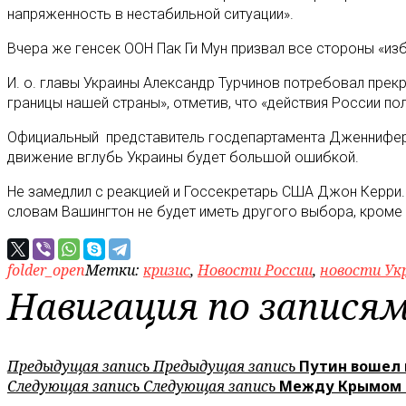
напряженность в нестабильной ситуации».
Вчера же генсек ООН Пак Ги Мун призвал все стороны «из
И. о. главы Украины Александр Турчинов потребовал прек
границы нашей страны», отметив, что «действия России п
Официальный представитель госдепартамента Дженнифер 
движение вглубь Украины будет большой ошибкой.
Не замедлил с реакцией и Госсекретарь США Джон Керри. 
словам Вашингтон не будет иметь другого выбора, кроме 
folder_open
Метки:
кризис
,
Новости России
,
новости Ук
Навигация по запися
Предыдущая запись
Предыдущая запись
Путин вошел 
Следующая запись
Следующая запись
Между Крымом и