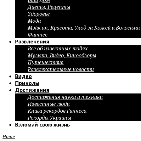
Ваш Дом
Диеты, Рецепты
Здоровье
Мода
Мэйк ап, Красота, Уход за Кожей и Волосами
Фитнес
Развлечения
Все об известных людях
Музыка, Видео, Кинообзоры
Путешествия
Развлекательные новости
Видео
Приколы
Достижения
Достижения науки и техники
Известные люди
Книга рекордов Гиннеса
Рекорды Украины
Взломай свою жизнь
Home