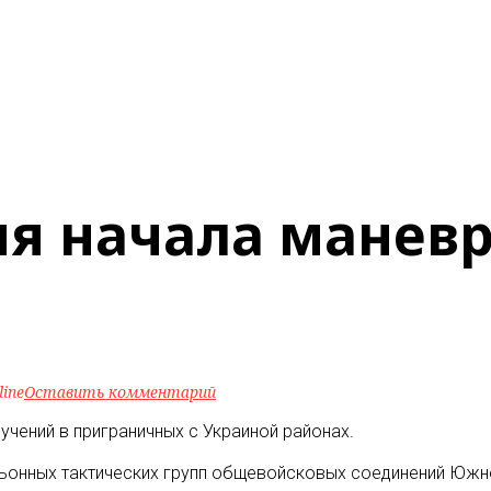
я начала маневр
line
Оставить комментарий
чений в приграничных с Украиной районах.
альонных тактических групп общевойсковых соединений Южн