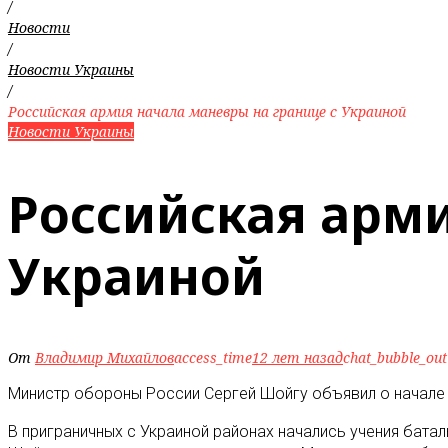
/
Новости
/
Новости Украины
/
Российская армия начала маневры на границе с Украиной
Новости Украины
Российская арми
Украиной
От
Владимир Михайлов
access_time
12 лет назад
chat_bubble_out
Министр обороны России Сергей Шойгу объявил о начале у
В приграничных с Украиной районах начались учения бат